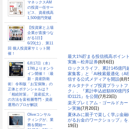
マネックスAM
の投資一任サー
ビス、資産残高
1,500億円突破
【投資家と上場
企業が直接つな
がる1日】
6/20(土) 、第11
回 個人投資家サミット開
催！
最大1%貯まる投信残高ポイン
実施～松井証券
(8月6日)
6月17日（水）
ロックスライフ、累計145億
17時よりオンラ
家集客」と「AI検索最適化（A
イン開催！〈最
信する公式メディアを開設
(8月
新・資産防衛
術〉令和版「お宝保険」の
オルタナティブ投資プラットフ
正体とポテンシャルは？
ク」、『累計申込総額800億円突
「相続対策」「資産拡大」
ID1121』を公開
(7月23日)
の方法を富裕層専門・資産
楽天プレミアム・ゴールドカー
運用のプロが解説
ン実施
(7月20日)
夏休みに親子で楽しく学ぶ金融
Oliveコンサル
がるお金のワークショップ」を、
ティングが、業
務を開始ー
19日)