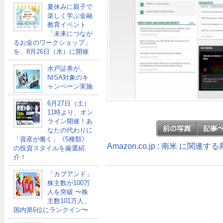
夏休みに親子で
楽しく学ぶ金融
教育イベント
「未来につなが
るお金のワークショップ」
を、8月26日（水）に開催
水戸証券が、
NISA対象のキ
ャンペーン実施
6月27日（土）
11時より、オン
ライン開催！あ
なたの代わりに
「資産が働く」《5種類》
Amazon.co.jp : 南米 に関連す
の投資スタイルを厳選紹
介！
「カブアンド」
株主数が100万
人を突破 〜株
主数101万人、
国内第6位にランクイン〜