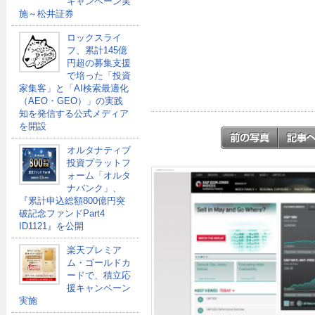
キャンペーン実
施～松井証券
ロックスライ
フ、累計145億
円超の募集支援
で培った「投資
家集客」と「AI検索最適化
（AEO・GEO）」の実践
知を発信する公式メディア
を開設
オルタナティブ
投資プラットフ
ォーム「オルタ
ナバンク」、
『累計申込総額800億円突
破記念ファンドPart4
ID1121』を公開
楽天プレミア
ム・ゴールドカ
ードで、積立応
援キャンペーン
実施