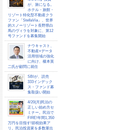
が、旅になる。
ホテル・旅館・
リゾート特化型不動産クラ
ファン「StellaVia」、世界
的スノーリゾート長野県白
馬のヴィラを対象に、第12
号ファンドを募集開始
ナウキャスト、
不動産×データ
活用領域の強化
に向け、榎本英
二氏が顧問に就任
SBIが、読売
333インデック
ス・ファンド募
集取扱い開始
4/20(月)民泊の
正しい始め方セ
ミナー。民泊で
FIRE!年間1,350
万円を目指す!節税効果ア
リ。民泊投資家を多数輩出