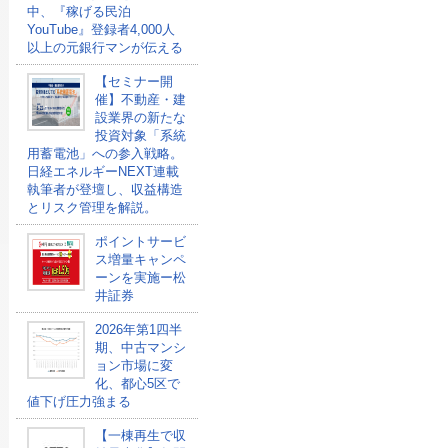
中、『稼げる民泊
YouTube』登録者4,000人
以上の元銀行マンが伝える
【セミナー開
催】不動産・建
設業界の新たな
投資対象「系統
用蓄電池」への参入戦略。
日経エネルギーNEXT連載
執筆者が登壇し、収益構造
とリスク管理を解説。
ポイントサービ
ス増量キャンペ
ーンを実施ー松
井証券
2026年第1四半
期、中古マンシ
ョン市場に変
化、都心5区で
値下げ圧力強まる
【一棟再生で収