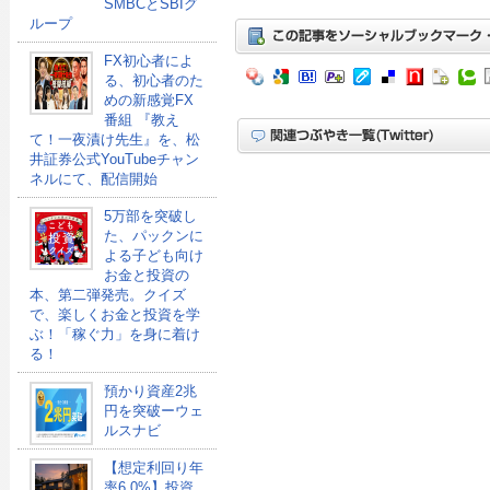
SMBCとSBIグ
ループ
FX初心者によ
る、初心者のた
めの新感覚FX
番組 『教え
て！一夜漬け先生』を、松
井証券公式YouTubeチャン
ネルにて、配信開始
5万部を突破し
た、パックンに
よる子ども向け
お金と投資の
本、第二弾発売。クイズ
で、楽しくお金と投資を学
ぶ！「稼ぐ力」を身に着け
る！
預かり資産2兆
円を突破ーウェ
ルスナビ
【想定利回り年
率6.0%】投資