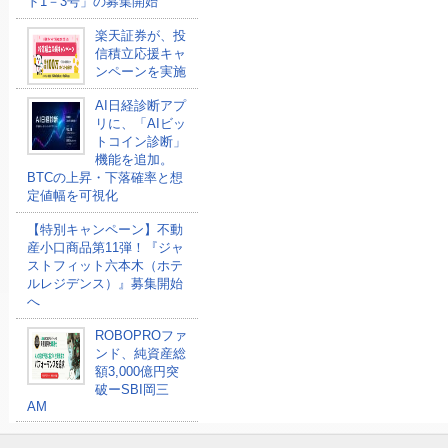
ド1－3号」の募集開始
楽天証券が、投
信積立応援キャ
ンペーンを実施
AI日経診断アプ
リに、「AIビッ
トコイン診断」
機能を追加。
BTCの上昇・下落確率と想
定値幅を可視化
【特別キャンペーン】不動
産小口商品第11弾！『ジャ
ストフィット六本木（ホテ
ルレジデンス）』募集開始
へ
ROBOPROファ
ンド、純資産総
額3,000億円突
破ーSBI岡三
AM