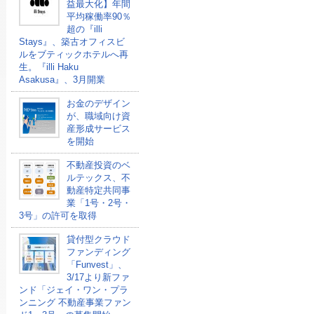
益最大化】年間
平均稼働率90％
超の『illi
Stays』、築古オフィスビ
ルをブティックホテルへ再
生。『illi Haku
Asakusa』、3月開業
お金のデザイン
が、職域向け資
産形成サービス
を開始
不動産投資のベ
ルテックス、不
動産特定共同事
業「1号・2号・
3号」の許可を取得
貸付型クラウド
ファンディング
「Funvest」、
3/17より新ファ
ンド「ジェイ・ワン・プラ
ンニング 不動産事業ファン