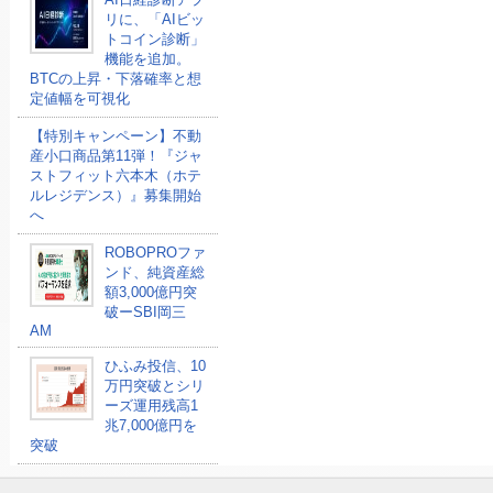
リに、「AIビッ
トコイン診断」
機能を追加。
BTCの上昇・下落確率と想
定値幅を可視化
【特別キャンペーン】不動
産小口商品第11弾！『ジャ
ストフィット六本木（ホテ
ルレジデンス）』募集開始
へ
ROBOPROファ
ンド、純資産総
額3,000億円突
破ーSBI岡三
AM
ひふみ投信、10
万円突破とシリ
ーズ運用残高1
兆7,000億円を
突破