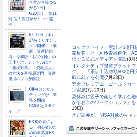
企業が直接つな
がる1日】
6/20(土) 、第11
回 個人投資家サミット開
催！
6月17日（水）
17時よりオンラ
イン開催！〈最
ロックスライフ、累計145億
新・資産防衛
家集客」と「AI検索最適化（A
術〉令和版「お宝保険」の
信する公式メディアを開設
(8月
正体とポテンシャルは？
オルタナティブ投資プラットフ
「相続対策」「資産拡大」
ク」、『累計申込総額800億円突
の方法を富裕層専門・資産
ID1121』を公開
(7月23日)
運用のプロが解説
楽天プレミアム・ゴールドカー
Oliveコンサル
ン実施
(7月20日)
ティングが、業
夏休みに親子で楽しく学ぶ金融
務を開始ー
がるお金のワークショップ」を、
SMBCとSBIグ
19日)
ループ
水戸証券が、NISA対象のキャ
FX初心者によ
る、初心者のた
めの新感覚FX