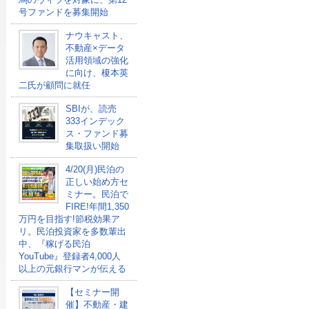
号ファンドを募集開始
ナウキャスト、
不動産×データ
活用領域の強化
に向け、榎本英
二氏が顧問に就任
SBIが、読売
333インデック
ス・ファンド募
集取扱い開始
4/20(月)民泊の
正しい始め方セ
ミナー。民泊で
FIRE!年間1,350
万円を目指す!節税効果ア
リ。民泊投資家を多数輩出
中、『稼げる民泊
YouTube』登録者4,000人
以上の元銀行マンが伝える
【セミナー開
催】不動産・建