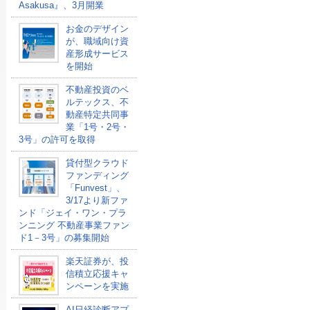
Asakusa』、3月開業
お金のデザイン
が、職域向け資
産形成サービス
を開始
不動産投資のベ
ルテックス、不
動産特定共同事
業「1号・2号・
3号」の許可を取得
貸付型クラウド
ファンディング
「Funvest」、
3/17より新ファ
ンド「ジェイ・ワン・プラ
ンニング 不動産事業ファン
ド1－3号」の募集開始
楽天証券が、投
信積立応援キャ
ンペーンを実施
AI日経診断アプ