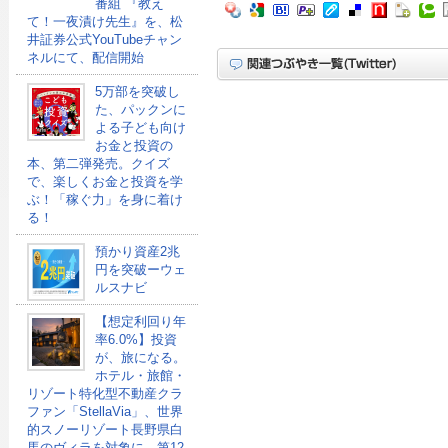
番組 『教え
て！一夜漬け先生』を、松
井証券公式YouTubeチャン
ネルにて、配信開始
5万部を突破し
た、パックンに
よる子ども向け
お金と投資の
本、第二弾発売。クイズ
で、楽しくお金と投資を学
ぶ！「稼ぐ力」を身に着け
る！
預かり資産2兆
円を突破ーウェ
ルスナビ
【想定利回り年
率6.0%】投資
が、旅になる。
ホテル・旅館・
リゾート特化型不動産クラ
ファン「StellaVia」、世界
的スノーリゾート長野県白
馬のヴィラを対象に、第12