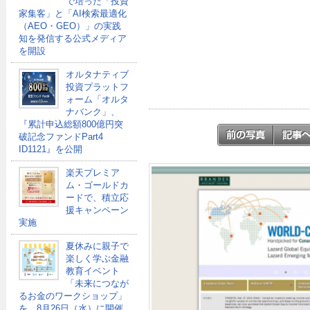
で培った「投資
家集客」と「AI検索最適化
（AEO・GEO）」の実践
知を発信する公式メディア
を開設
オルタナティブ
投資プラットフ
ォーム「オルタ
ナバンク」、
『累計申込総額800億円突
破記念ファンドPart4
ID1121』を公開
楽天プレミア
ム・ゴールドカ
ードで、積立応
援キャンペーン
実施
夏休みに親子で
楽しく学ぶ金融
教育イベント
「未来につなが
るお金のワークショップ」
を、8月26日（水）に開催