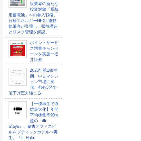
設業界の新たな
投資対象「系統
用蓄電池」への参入戦略。
日経エネルギーNEXT連載
執筆者が登壇し、収益構造
とリスク管理を解説。
ポイントサービ
ス増量キャンペ
ーンを実施ー松
井証券
2026年第1四半
期、中古マンシ
ョン市場に変
化、都心5区で
値下げ圧力強まる
【一棟再生で収
益最大化】年間
平均稼働率90％
超の『illi
Stays』、築古オフィスビ
ルをブティックホテルへ再
生。『illi Haku