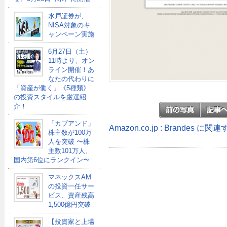
水戸証券が、
NISA対象のキ
ャンペーン実施
6月27日（土）
11時より、オン
ライン開催！あ
なたの代わりに
「資産が働く」《5種類》
の投資スタイルを厳選紹
介！
「カブアンド」
Amazon.co.jp : Brandes に
株主数が100万
人を突破 〜株
主数101万人、
国内第6位にランクイン〜
マネックスAM
の投資一任サー
ビス、資産残高
1,500億円突破
【投資家と上場