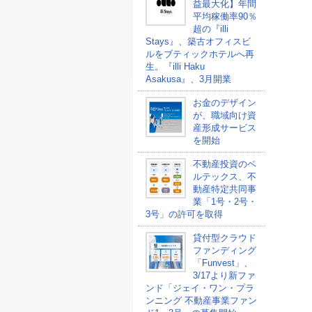
益最大化】年間
平均稼働率90％
超の『illi
Stays』、築古オフィスビ
ルをブティックホテルへ再
生。『illi Haku
Asakusa』、3月開業
お金のデザイン
が、職域向け資
産形成サービス
を開始
不動産投資のベ
ルテックス、不
動産特定共同事
業「1号・2号・
3号」の許可を取得
貸付型クラウド
ファンディング
「Funvest」、
3/17より新ファ
ンド「ジェイ・ワン・プラ
ンニング 不動産事業ファン