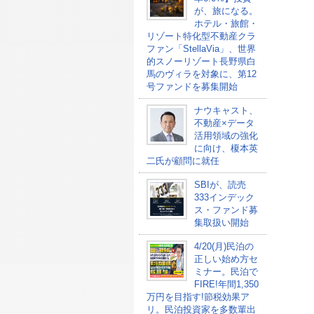
が、旅になる。
ホテル・旅館・
リゾート特化型不動産クラ
ファン「StellaVia」、世界
的スノーリゾート長野県白
馬のヴィラを対象に、第12
号ファンドを募集開始
ナウキャスト、
不動産×データ
活用領域の強化
に向け、榎本英
二氏が顧問に就任
SBIが、読売
333インデック
ス・ファンド募
集取扱い開始
4/20(月)民泊の
正しい始め方セ
ミナー。民泊で
FIRE!年間1,350
万円を目指す!節税効果ア
リ。民泊投資家を多数輩出