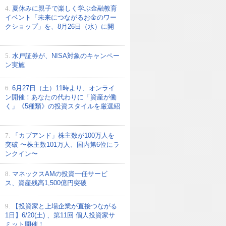
4.
夏休みに親子で楽しく学ぶ金融教育
イベント「未来につながるお金のワー
クショップ」を、8月26日（水）に開
5.
水戸証券が、NISA対象のキャンペー
ン実施
6.
6月27日（土）11時より、オンライ
ン開催！あなたの代わりに「資産が働
く」《5種類》の投資スタイルを厳選紹
7.
「カブアンド」株主数が100万人を
突破 〜株主数101万人、国内第6位にラ
ンクイン〜
8.
マネックスAMの投資一任サービ
ス、資産残高1,500億円突破
9.
【投資家と上場企業が直接つながる
1日】6/20(土) 、第11回 個人投資家サ
ミット開催！