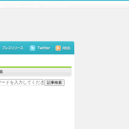
orthern Trustを選出
投資信託最新情報
索