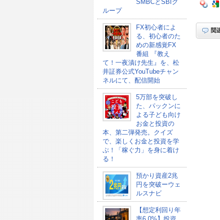
SMBCとSBIグ
ループ
FX初心者によ
る、初心者のた
めの新感覚FX
番組 『教え
て！一夜漬け先生』を、松
井証券公式YouTubeチャン
ネルにて、配信開始
5万部を突破し
た、パックンに
よる子ども向け
お金と投資の
本、第二弾発売。クイズ
で、楽しくお金と投資を学
ぶ！「稼ぐ力」を身に着け
る！
預かり資産2兆
円を突破ーウェ
ルスナビ
【想定利回り年
率6.0%】投資