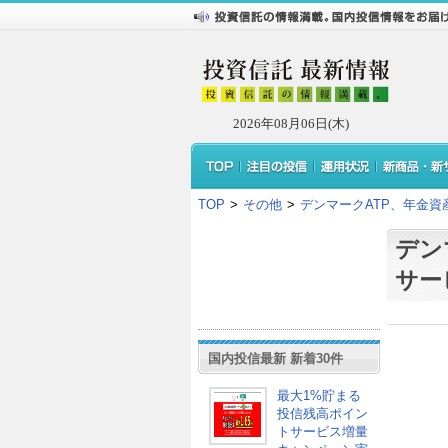
2026年08月06日(木)
TOP
>
その他
>
デンマークATP、年金資産保
デン
サービ
国内投信最新 新着30件
最大1%貯まる
投信残高ポイン
トサービス増量