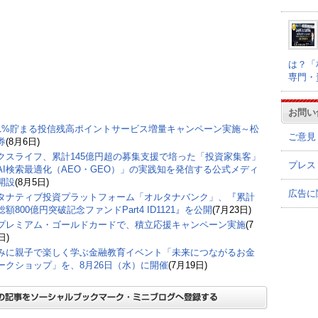
は？「
専門・
お問い
1%貯まる投信残高ポイントサービス増量キャンペーン実施～松
ご意見
券
(8月6日)
クスライフ、累計145億円超の募集支援で培った「投資家集客」
プレス
AI検索最適化（AEO・GEO）」の実践知を発信する公式メディ
開設
(8月5日)
広告に
タナティブ投資プラットフォーム「オルタナバンク」、『累計
額800億円突破記念ファンドPart4 ID1121』を公開
(7月23日)
プレミアム・ゴールドカードで、積立応援キャンペーン実施
(7
日)
みに親子で楽しく学ぶ金融教育イベント「未来につながるお金
ークショップ」を、8月26日（水）に開催
(7月19日)