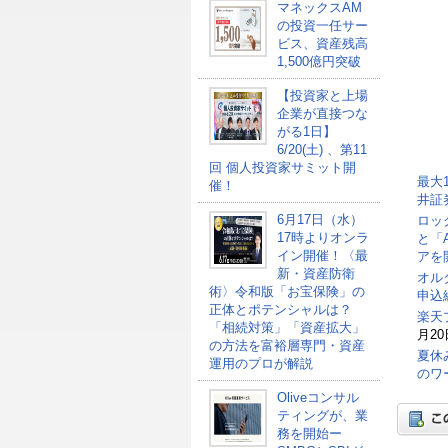
マネックスAM
の投資一任サー
ビス、資産残高
1,500億円突破
【投資家と上場
企業が直接つな
がる1日】
6/20(土) 、第11
回 個人投資家サミット開
最大
催！
井証
6月17日（水）
ロッ
17時よりオンラ
と「
イン開催！〈最
アを
新・資産防衛
オル
術〉令和版「お宝保険」の
申込総
正体とポテンシャルは？
楽天
「相続対策」「資産拡大」
月20
の方法を富裕層専門・資産
夏休
運用のプロが解説
のワ
Oliveコンサル
ティングが、業
務を開始ー