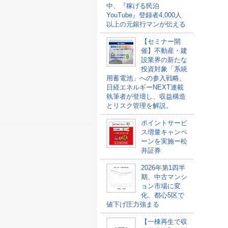
中、『稼げる民泊
YouTube』登録者4,000人
以上の元銀行マンが伝える
【セミナー開
催】不動産・建
設業界の新たな
投資対象「系統
用蓄電池」への参入戦略。
日経エネルギーNEXT連載
執筆者が登壇し、収益構造
とリスク管理を解説。
ポイントサービ
ス増量キャンペ
ーンを実施ー松
井証券
2026年第1四半
期、中古マンシ
ョン市場に変
化、都心5区で
値下げ圧力強まる
【一棟再生で収