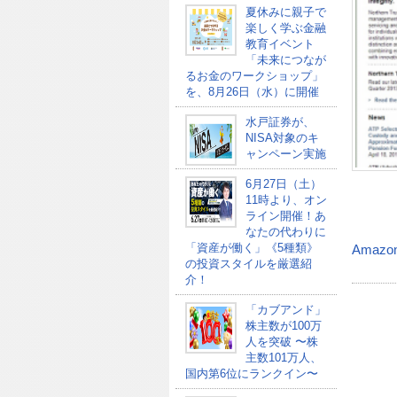
夏休みに親子で
楽しく学ぶ金融
教育イベント
「未来につなが
るお金のワークショップ」
を、8月26日（水）に開催
水戸証券が、
NISA対象のキ
ャンペーン実施
6月27日（土）
11時より、オン
ライン開催！あ
なたの代わりに
「資産が働く」《5種類》
Amazo
の投資スタイルを厳選紹
介！
「カブアンド」
株主数が100万
人を突破 〜株
主数101万人、
国内第6位にランクイン〜