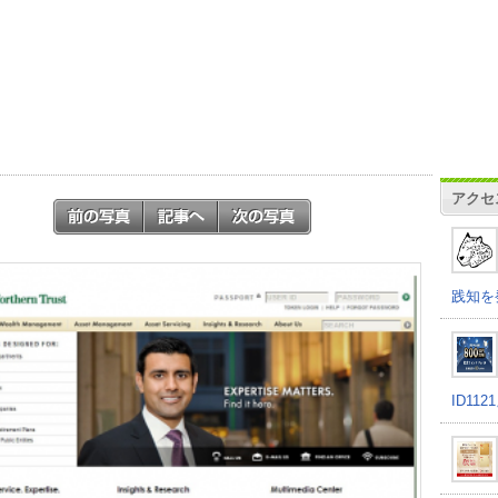
アクセ
践知を
ID11