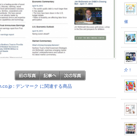
催
介！
n.co.jp : デンマーク に関連する商品