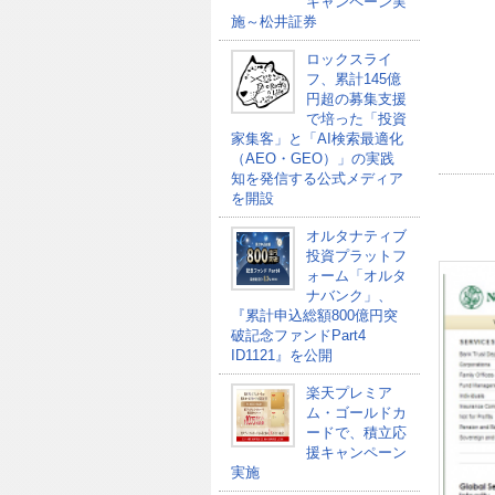
キャンペーン実
施～松井証券
ロックスライ
フ、累計145億
円超の募集支援
で培った「投資
家集客」と「AI検索最適化
（AEO・GEO）」の実践
知を発信する公式メディア
を開設
オルタナティブ
投資プラットフ
ォーム「オルタ
ナバンク」、
『累計申込総額800億円突
破記念ファンドPart4
ID1121』を公開
楽天プレミア
ム・ゴールドカ
ードで、積立応
援キャンペーン
実施