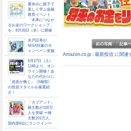
夏休みに親子で
楽しく学ぶ金融
教育イベント
「未来につなが
るお金のワークショップ」
を、8月26日（水）に開催
水戸証券が、
NISA対象のキ
ャンペーン実施
Amazon.co.jp : 最新投信 に
6月27日（土）
11時より、オン
ライン開催！あ
なたの代わりに
「資産が働く」《5種類》
の投資スタイルを厳選紹
介！
「カブアンド」
株主数が100万
人を突破 〜株
主数101万人、
国内第6位にランクイン〜