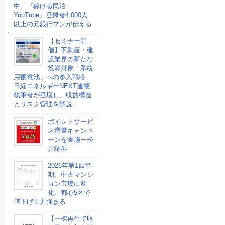
中、『稼げる民泊
YouTube』登録者4,000人
以上の元銀行マンが伝える
【セミナー開
催】不動産・建
設業界の新たな
投資対象「系統
用蓄電池」への参入戦略。
日経エネルギーNEXT連載
執筆者が登壇し、収益構造
とリスク管理を解説。
ポイントサービ
ス増量キャンペ
ーンを実施ー松
井証券
2026年第1四半
期、中古マンシ
ョン市場に変
化、都心5区で
値下げ圧力強まる
【一棟再生で収