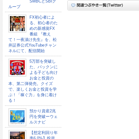
SMBCとSBIグ
ループ
FX初心者によ
る、初心者のた
めの新感覚FX
番組 『教え
て！一夜漬け先生』を、松
井証券公式YouTubeチャン
ネルにて、配信開始
5万部を突破し
た、パックンに
よる子ども向け
お金と投資の
本、第二弾発売。クイズ
で、楽しくお金と投資を学
ぶ！「稼ぐ力」を身に着け
る！
預かり資産2兆
円を突破ーウェ
ルスナビ
【想定利回り年
率6.0%】投資