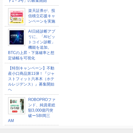
ド1－3号」の募集開始
楽天証券が、投
信積立応援キャ
ンペーンを実施
AI日経診断アプ
リに、「AIビッ
トコイン診断」
機能を追加。
BTCの上昇・下落確率と想
定値幅を可視化
【特別キャンペーン】不動
産小口商品第11弾！『ジャ
ストフィット六本木（ホテ
ルレジデンス）』募集開始
へ
ROBOPROファ
ンド、純資産総
額3,000億円突
破ーSBI岡三
AM