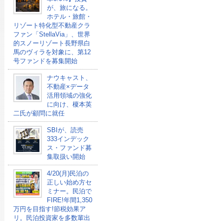
が、旅になる。
ホテル・旅館・
リゾート特化型不動産クラ
ファン「StellaVia」、世界
的スノーリゾート長野県白
馬のヴィラを対象に、第12
号ファンドを募集開始
ナウキャスト、
不動産×データ
活用領域の強化
に向け、榎本英
二氏が顧問に就任
SBIが、読売
333インデック
ス・ファンド募
集取扱い開始
4/20(月)民泊の
正しい始め方セ
ミナー。民泊で
FIRE!年間1,350
万円を目指す!節税効果ア
リ。民泊投資家を多数輩出