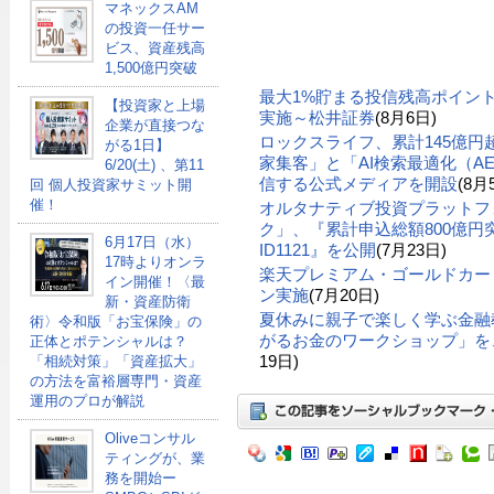
マネックスAM
の投資一任サー
ビス、資産残高
1,500億円突破
最大1%貯まる投信残高ポイン
【投資家と上場
実施～松井証券
(8月6日)
企業が直接つな
ロックスライフ、累計145億
がる1日】
家集客」と「AI検索最適化（A
6/20(土) 、第11
信する公式メディアを開設
(8月
回 個人投資家サミット開
催！
オルタナティブ投資プラットフ
ク」、『累計申込総額800億円突
6月17日（水）
ID1121』を公開
(7月23日)
17時よりオンラ
楽天プレミアム・ゴールドカー
イン開催！〈最
ン実施
(7月20日)
新・資産防衛
夏休みに親子で楽しく学ぶ金融
術〉令和版「お宝保険」の
がるお金のワークショップ」を、
正体とポテンシャルは？
19日)
「相続対策」「資産拡大」
の方法を富裕層専門・資産
運用のプロが解説
Oliveコンサル
ティングが、業
務を開始ー