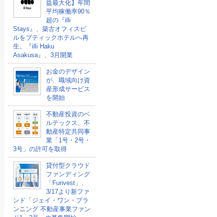
益最大化】年間
平均稼働率90％
超の『illi
Stays』、築古オフィスビ
ルをブティックホテルへ再
生。『illi Haku
Asakusa』、3月開業
お金のデザイン
が、職域向け資
産形成サービス
を開始
不動産投資のベ
ルテックス、不
動産特定共同事
業「1号・2号・
3号」の許可を取得
貸付型クラウド
ファンディング
「Funvest」、
3/17より新ファ
ンド「ジェイ・ワン・プラ
ンニング 不動産事業ファン