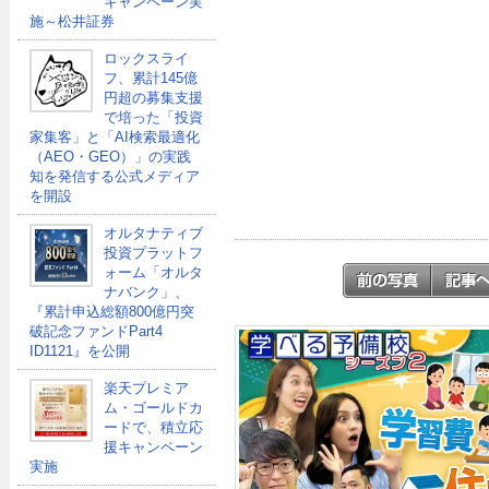
キャンペーン実
施～松井証券
ロックスライ
フ、累計145億
円超の募集支援
で培った「投資
家集客」と「AI検索最適化
（AEO・GEO）」の実践
知を発信する公式メディア
を開設
オルタナティブ
投資プラットフ
ォーム「オルタ
ナバンク」、
『累計申込総額800億円突
破記念ファンドPart4
ID1121』を公開
楽天プレミア
ム・ゴールドカ
ードで、積立応
援キャンペーン
実施