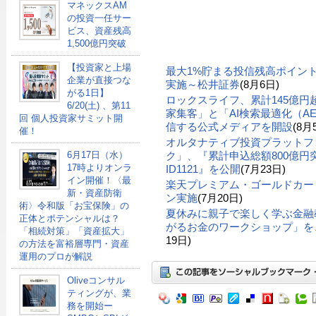
マネックスAM
の投資一任サー
ビス、資産残高
1,500億円突破
【投資家と上場
最大1%貯まる投信残高ポイン
企業が直接つな
実施～松井証券
(8月6日)
がる1日】
ロックスライフ、累計145億
6/20(土) 、第11
家集客」と「AI検索最適化（A
回 個人投資家サミット開
信する公式メディアを開設
(8月
催！
オルタナティブ投資プラットフ
6月17日（水）
ク」、『累計申込総額800億円突
17時よりオンラ
ID1121』を公開
(7月23日)
イン開催！〈最
楽天プレミアム・ゴールドカー
新・資産防衛
ン実施
(7月20日)
術〉令和版「お宝保険」の
夏休みに親子で楽しく学ぶ金融
正体とポテンシャルは？
がるお金のワークショップ」を、
「相続対策」「資産拡大」
19日)
の方法を富裕層専門・資産
運用のプロが解説
Oliveコンサル
ティングが、業
務を開始ー