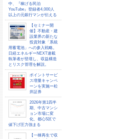
中、『稼げる民泊
YouTube』登録者4,000人
以上の元銀行マンが伝える
【セミナー開
催】不動産・建
設業界の新たな
投資対象「系統
用蓄電池」への参入戦略。
日経エネルギーNEXT連載
執筆者が登壇し、収益構造
とリスク管理を解説。
ポイントサービ
ス増量キャンペ
ーンを実施ー松
井証券
2026年第1四半
期、中古マンシ
ョン市場に変
化、都心5区で
値下げ圧力強まる
【一棟再生で収