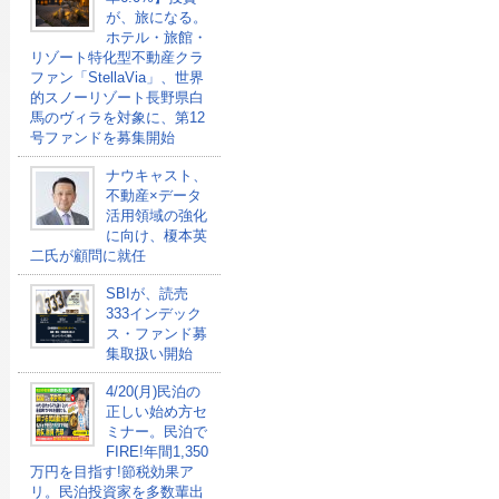
が、旅になる。
ホテル・旅館・
リゾート特化型不動産クラ
ファン「StellaVia」、世界
的スノーリゾート長野県白
馬のヴィラを対象に、第12
号ファンドを募集開始
ナウキャスト、
不動産×データ
活用領域の強化
に向け、榎本英
二氏が顧問に就任
SBIが、読売
333インデック
ス・ファンド募
集取扱い開始
4/20(月)民泊の
正しい始め方セ
ミナー。民泊で
FIRE!年間1,350
万円を目指す!節税効果ア
リ。民泊投資家を多数輩出