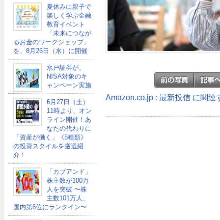
夏休みに親子で
楽しく学ぶ金融
教育イベント
「未来につなが
るお金のワークショップ」
を、8月26日（水）に開催
水戸証券が、
NISA対象のキ
ャンペーン実施
Amazon.co.jp : 最新投信 に
6月27日（土）
11時より、オン
ライン開催！あ
なたの代わりに
「資産が働く」《5種類》
の投資スタイルを厳選紹
介！
「カブアンド」
株主数が100万
人を突破 〜株
主数101万人、
国内第6位にランクイン〜