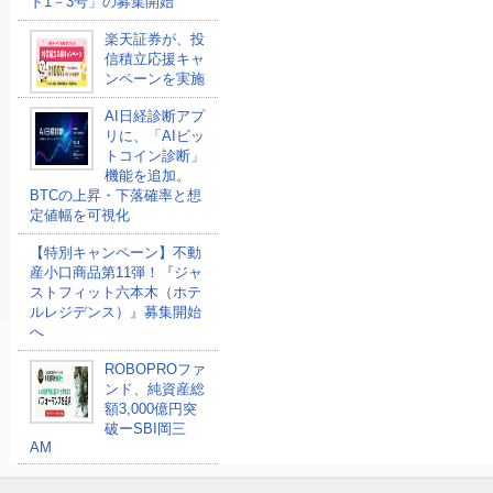
ド1－3号」の募集開始
楽天証券が、投
信積立応援キャ
ンペーンを実施
AI日経診断アプ
リに、「AIビッ
トコイン診断」
機能を追加。
BTCの上昇・下落確率と想
定値幅を可視化
【特別キャンペーン】不動
産小口商品第11弾！『ジャ
ストフィット六本木（ホテ
ルレジデンス）』募集開始
へ
ROBOPROファ
ンド、純資産総
額3,000億円突
破ーSBI岡三
AM