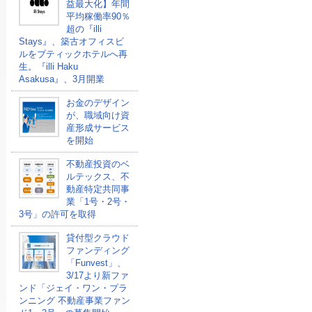
益最大化】年間
平均稼働率90％
超の『illi
Stays』、築古オフィスビ
ルをブティックホテルへ再
生。『illi Haku
Asakusa』、3月開業
お金のデザイン
が、職域向け資
産形成サービス
を開始
不動産投資のベ
ルテックス、不
動産特定共同事
業「1号・2号・
3号」の許可を取得
貸付型クラウド
ファンディング
「Funvest」、
3/17より新ファ
ンド「ジェイ・ワン・プラ
ンニング 不動産事業ファン