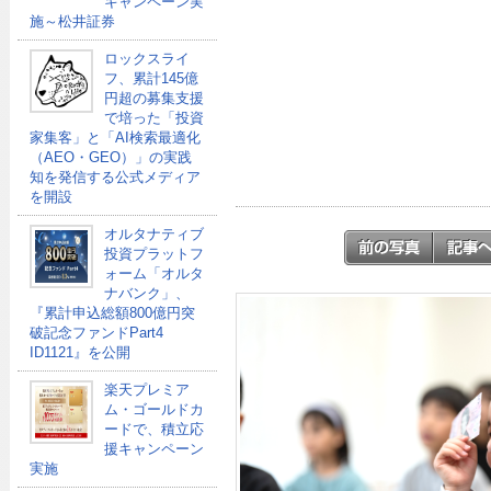
キャンペーン実
施～松井証券
ロックスライ
フ、累計145億
円超の募集支援
で培った「投資
家集客」と「AI検索最適化
（AEO・GEO）」の実践
知を発信する公式メディア
を開設
オルタナティブ
投資プラットフ
ォーム「オルタ
ナバンク」、
『累計申込総額800億円突
破記念ファンドPart4
ID1121』を公開
楽天プレミア
ム・ゴールドカ
ードで、積立応
援キャンペーン
実施