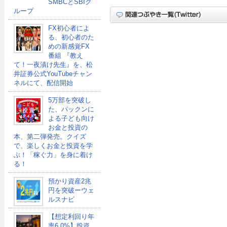
SMBCとSBIグ
ループ
FX初心者によ
る、初心者のた
めの新感覚FX
番組 『教え
て！一夜漬け先生』を、松
井証券公式YouTubeチャン
ネルにて、配信開始
5万部を突破し
た、パックンに
よる子ども向け
お金と投資の
本、第二弾発売。クイズ
で、楽しくお金と投資を学
ぶ！「稼ぐ力」を身に着け
る！
預かり資産2兆
円を突破ーウェ
ルスナビ
【想定利回り年
率6.0%】投資