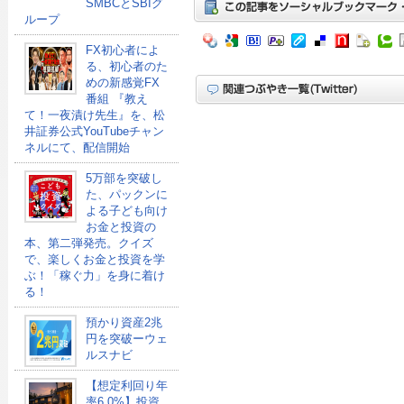
SMBCとSBIグ
ループ
FX初心者によ
る、初心者のた
めの新感覚FX
番組 『教え
て！一夜漬け先生』を、松
井証券公式YouTubeチャン
ネルにて、配信開始
5万部を突破し
た、パックンに
よる子ども向け
お金と投資の
本、第二弾発売。クイズ
で、楽しくお金と投資を学
ぶ！「稼ぐ力」を身に着け
る！
預かり資産2兆
円を突破ーウェ
ルスナビ
【想定利回り年
率6.0%】投資