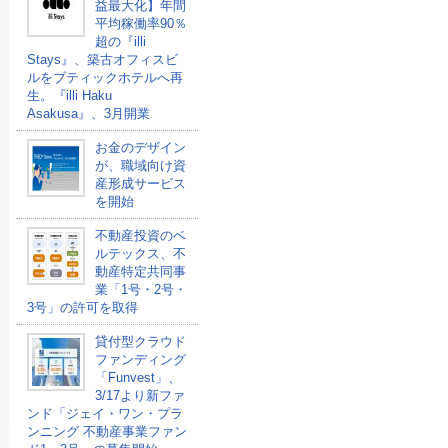
益最大化】年間
平均稼働率90％
超の『illi
Stays』、築古オフィスビ
ルをブティックホテルへ再
生。『illi Haku
Asakusa』、3月開業
お金のデザイン
が、職域向け資
産形成サービス
を開始
不動産投資のベ
ルテックス、不
動産特定共同事
業「1号・2号・
3号」の許可を取得
貸付型クラウド
ファンディング
「Funvest」、
3/17より新ファ
ンド「ジェイ・ワン・プラ
ンニング 不動産事業ファン