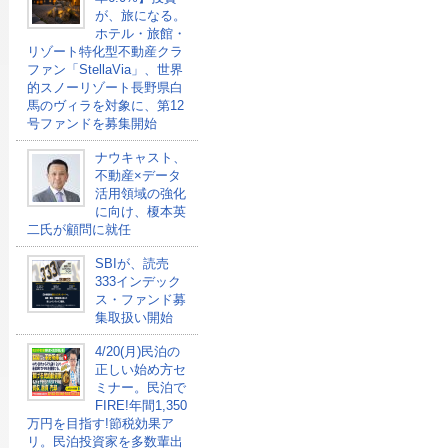
が、旅になる。
ホテル・旅館・
リゾート特化型不動産クラ
ファン「StellaVia」、世界
的スノーリゾート長野県白
馬のヴィラを対象に、第12
号ファンドを募集開始
ナウキャスト、
不動産×データ
活用領域の強化
に向け、榎本英
二氏が顧問に就任
SBIが、読売
333インデック
ス・ファンド募
集取扱い開始
4/20(月)民泊の
正しい始め方セ
ミナー。民泊で
FIRE!年間1,350
万円を目指す!節税効果ア
リ。民泊投資家を多数輩出