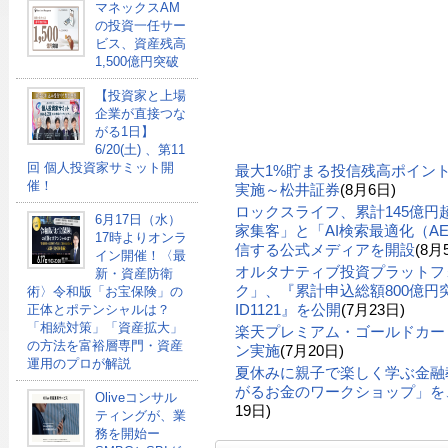
マネックスAM
の投資一任サー
ビス、資産残高
1,500億円突破
【投資家と上場
企業が直接つな
がる1日】
6/20(土) 、第11
回 個人投資家サミット開
最大1%貯まる投信残高ポイン
催！
実施～松井証券
(8月6日)
ロックスライフ、累計145億
6月17日（水）
家集客」と「AI検索最適化（A
17時よりオンラ
信する公式メディアを開設
(8月
イン開催！〈最
オルタナティブ投資プラットフ
新・資産防衛
ク」、『累計申込総額800億円突
術〉令和版「お宝保険」の
ID1121』を公開
(7月23日)
正体とポテンシャルは？
「相続対策」「資産拡大」
楽天プレミアム・ゴールドカー
の方法を富裕層専門・資産
ン実施
(7月20日)
運用のプロが解説
夏休みに親子で楽しく学ぶ金融
がるお金のワークショップ」を、
Oliveコンサル
19日)
ティングが、業
務を開始ー