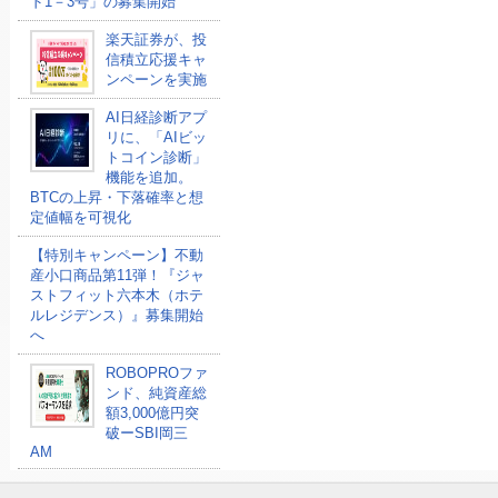
ド1－3号」の募集開始
楽天証券が、投
信積立応援キャ
ンペーンを実施
AI日経診断アプ
リに、「AIビッ
トコイン診断」
機能を追加。
BTCの上昇・下落確率と想
定値幅を可視化
【特別キャンペーン】不動
産小口商品第11弾！『ジャ
ストフィット六本木（ホテ
ルレジデンス）』募集開始
へ
ROBOPROファ
ンド、純資産総
額3,000億円突
破ーSBI岡三
AM