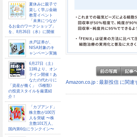
夏休みに親子で
楽しく学ぶ金融
教育イベント
「未来につなが
るお金のワークショップ」
を、8月26日（水）に開催
水戸証券が、
NISA対象のキ
ャンペーン実施
6月27日（土）
11時より、オン
ライン開催！あ
なたの代わりに
Amazon.co.jp : 最新投信 に
「資産が働く」《5種類》
の投資スタイルを厳選紹
介！
「カブアンド」
株主数が100万
人を突破 〜株
主数101万人、
国内第6位にランクイン〜