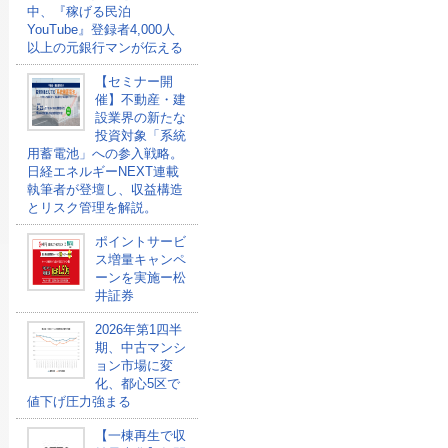
中、『稼げる民泊
YouTube』登録者4,000人
以上の元銀行マンが伝える
【セミナー開
催】不動産・建
設業界の新たな
投資対象「系統
用蓄電池」への参入戦略。
日経エネルギーNEXT連載
執筆者が登壇し、収益構造
とリスク管理を解説。
ポイントサービ
ス増量キャンペ
ーンを実施ー松
井証券
2026年第1四半
期、中古マンシ
ョン市場に変
化、都心5区で
値下げ圧力強まる
【一棟再生で収