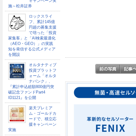
キャンペーン実
施～松井証券
ロックスライ
フ、累計145億
円超の募集支援
で培った「投資
家集客」と「AI検索最適化
（AEO・GEO）」の実践
知を発信する公式メディア
を開設
オルタナティブ
投資プラットフ
ォーム「オルタ
ナバンク」、
『累計申込総額800億円突
破記念ファンドPart4
ID1121』を公開
楽天プレミア
ム・ゴールドカ
ードで、積立応
援キャンペーン
実施