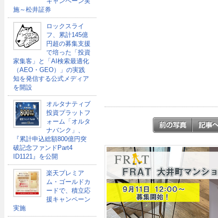
キャンペーン実
施～松井証券
ロックスライ
フ、累計145億
円超の募集支援
で培った「投資
家集客」と「AI検索最適化
（AEO・GEO）」の実践
知を発信する公式メディア
を開設
オルタナティブ
投資プラットフ
ォーム「オルタ
ナバンク」、
『累計申込総額800億円突
破記念ファンドPart4
ID1121』を公開
楽天プレミア
ム・ゴールドカ
ードで、積立応
援キャンペーン
実施