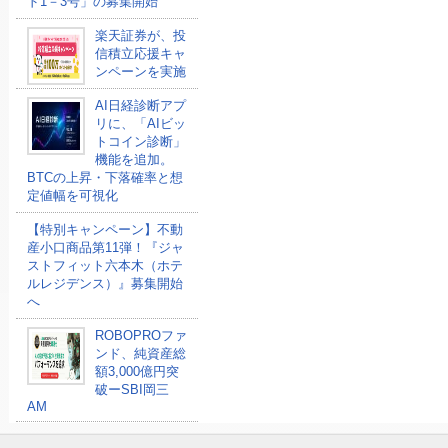
ド1－3号」の募集開始
楽天証券が、投
信積立応援キャ
ンペーンを実施
AI日経診断アプ
リに、「AIビッ
トコイン診断」
機能を追加。
BTCの上昇・下落確率と想
定値幅を可視化
【特別キャンペーン】不動
産小口商品第11弾！『ジャ
ストフィット六本木（ホテ
ルレジデンス）』募集開始
へ
ROBOPROファ
ンド、純資産総
額3,000億円突
破ーSBI岡三
AM