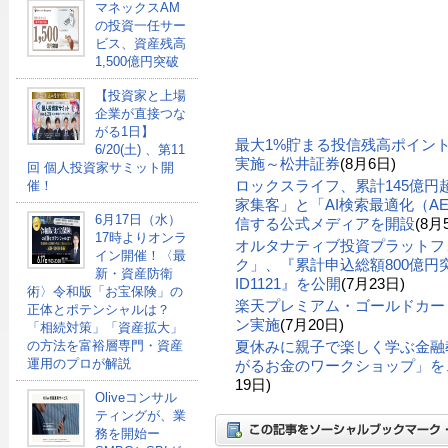
マネックスAM
の投資一任サー
ビス、資産残高
1,500億円突破
【投資家と上場
企業が直接つな
がる1日】
最大1%貯まる投信残高ポイン
6/20(土) 、第11
実施～松井証券
(8月6日)
回 個人投資家サミット開
ロックスライフ、累計145億
催！
家集客」と「AI検索最適化（A
6月17日（水）
信する公式メディアを開設
(8月
17時よりオンラ
オルタナティブ投資プラットフ
イン開催！〈最
ク」、『累計申込総額800億円突
新・資産防衛
ID1121』を公開
(7月23日)
術〉令和版「お宝保険」の
楽天プレミアム・ゴールドカー
正体とポテンシャルは？
ン実施
(7月20日)
「相続対策」「資産拡大」
夏休みに親子で楽しく学ぶ金融
の方法を富裕層専門・資産
運用のプロが解説
がるお金のワークショップ」を、
19日)
Oliveコンサル
ティングが、業
務を開始ー