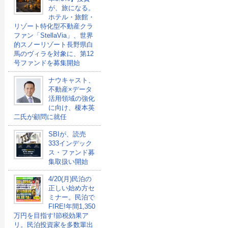
が、旅になる。
ホテル・旅館・
リゾート特化型不動産クラ
ファン「StellaVia」、世界
的スノーリゾート長野県白
馬のヴィラを対象に、第12
号ファンドを募集開始
ナウキャスト、
不動産×データ
活用領域の強化
に向け、榎本英
二氏が顧問に就任
SBIが、読売
333インデック
ス・ファンド募
集取扱い開始
4/20(月)民泊の
正しい始め方セ
ミナー。民泊で
FIRE!年間1,350
万円を目指す!節税効果ア
リ。民泊投資家を多数輩出