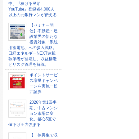
中、『稼げる民泊
YouTube』登録者4,000人
以上の元銀行マンが伝える
【セミナー開
催】不動産・建
設業界の新たな
投資対象「系統
用蓄電池」への参入戦略。
日経エネルギーNEXT連載
執筆者が登壇し、収益構造
とリスク管理を解説。
ポイントサービ
ス増量キャンペ
ーンを実施ー松
井証券
2026年第1四半
期、中古マンシ
ョン市場に変
化、都心5区で
値下げ圧力強まる
【一棟再生で収