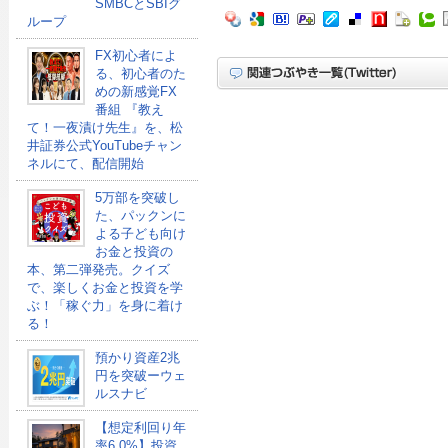
SMBCとSBIグ
ループ
FX初心者によ
る、初心者のた
めの新感覚FX
番組 『教え
て！一夜漬け先生』を、松
井証券公式YouTubeチャン
ネルにて、配信開始
5万部を突破し
た、パックンに
よる子ども向け
お金と投資の
本、第二弾発売。クイズ
で、楽しくお金と投資を学
ぶ！「稼ぐ力」を身に着け
る！
預かり資産2兆
円を突破ーウェ
ルスナビ
【想定利回り年
率6.0%】投資