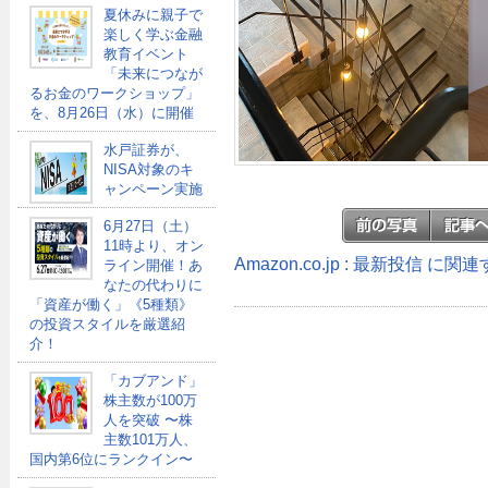
夏休みに親子で
楽しく学ぶ金融
教育イベント
「未来につなが
るお金のワークショップ」
を、8月26日（水）に開催
水戸証券が、
NISA対象のキ
ャンペーン実施
6月27日（土）
11時より、オン
Amazon.co.jp : 最新投信 に
ライン開催！あ
なたの代わりに
「資産が働く」《5種類》
の投資スタイルを厳選紹
介！
「カブアンド」
株主数が100万
人を突破 〜株
主数101万人、
国内第6位にランクイン〜