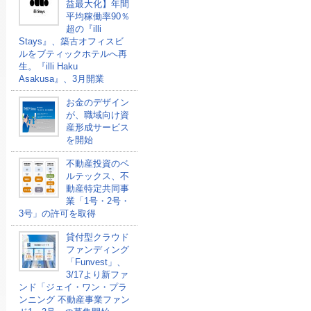
益最大化】年間
平均稼働率90％
超の『illi
Stays』、築古オフィスビ
ルをブティックホテルへ再
生。『illi Haku
Asakusa』、3月開業
お金のデザイン
が、職域向け資
産形成サービス
を開始
不動産投資のベ
ルテックス、不
動産特定共同事
業「1号・2号・
3号」の許可を取得
貸付型クラウド
ファンディング
「Funvest」、
3/17より新ファ
ンド「ジェイ・ワン・プラ
ンニング 不動産事業ファン