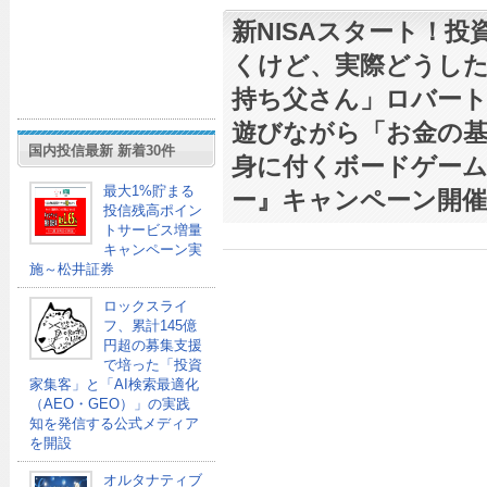
新NISAスタート！
くけど、実際どうし
持ち父さん」ロバー
遊びながら「お金の基
国内投信最新 新着30件
身に付くボードゲー
最大1%貯まる
ー』キャンペーン開催
投信残高ポイン
トサービス増量
キャンペーン実
施～松井証券
ロックスライ
フ、累計145億
円超の募集支援
で培った「投資
家集客」と「AI検索最適化
（AEO・GEO）」の実践
知を発信する公式メディア
を開設
オルタナティブ