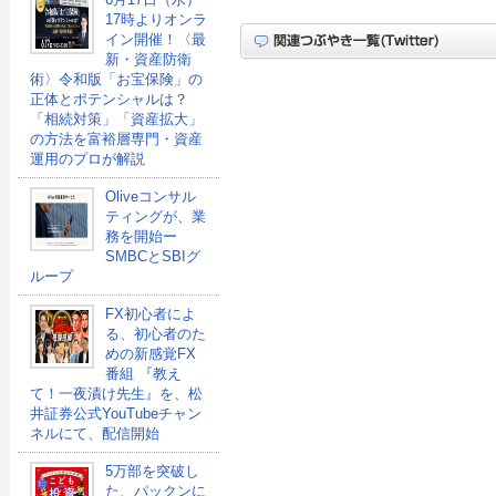
17時よりオンラ
イン開催！〈最
新・資産防衛
術〉令和版「お宝保険」の
正体とポテンシャルは？
「相続対策」「資産拡大」
の方法を富裕層専門・資産
運用のプロが解説
Oliveコンサル
ティングが、業
務を開始ー
SMBCとSBIグ
ループ
FX初心者によ
る、初心者のた
めの新感覚FX
番組 『教え
て！一夜漬け先生』を、松
井証券公式YouTubeチャン
ネルにて、配信開始
5万部を突破し
た、パックンに