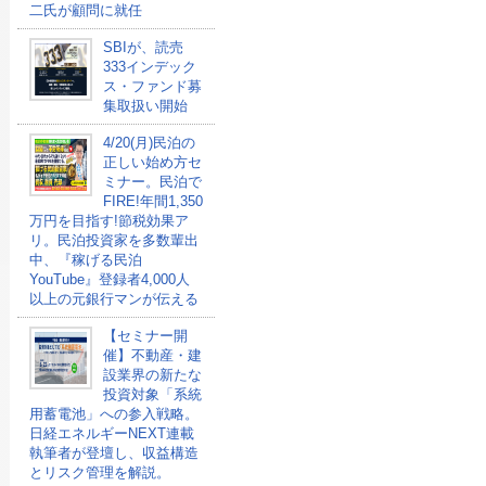
二氏が顧問に就任
SBIが、読売
333インデック
ス・ファンド募
集取扱い開始
4/20(月)民泊の
正しい始め方セ
ミナー。民泊で
FIRE!年間1,350
万円を目指す!節税効果ア
リ。民泊投資家を多数輩出
中、『稼げる民泊
YouTube』登録者4,000人
以上の元銀行マンが伝える
【セミナー開
催】不動産・建
設業界の新たな
投資対象「系統
用蓄電池」への参入戦略。
日経エネルギーNEXT連載
執筆者が登壇し、収益構造
とリスク管理を解説。