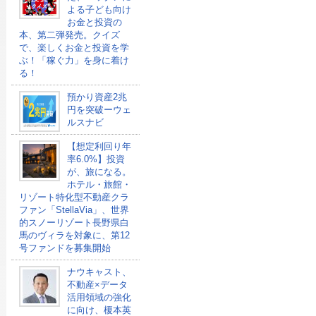
よる子ども向け
お金と投資の
本、第二弾発売。クイズ
で、楽しくお金と投資を学
ぶ！「稼ぐ力」を身に着け
る！
預かり資産2兆
円を突破ーウェ
ルスナビ
【想定利回り年
率6.0%】投資
が、旅になる。
ホテル・旅館・
リゾート特化型不動産クラ
ファン「StellaVia」、世界
的スノーリゾート長野県白
馬のヴィラを対象に、第12
号ファンドを募集開始
ナウキャスト、
不動産×データ
活用領域の強化
に向け、榎本英