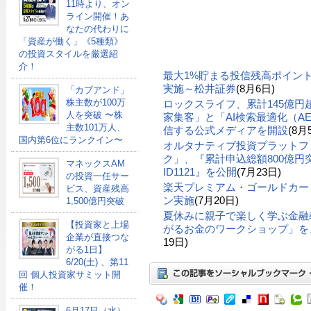
11時より、オン
ライン開催！あ
なたの代わりに
「資産が働く」《5種類》
の投資スタイルを厳選紹
介！
最大1%貯まる投信残高ポイン
実施～松井証券
(8月6日)
「カブアンド」
株主数が100万
ロックスライフ、累計145億
人を突破 〜株
家集客」と「AI検索最適化（A
主数101万人、
信する公式メディアを開設
(8月
国内第6位にランクイン〜
オルタナティブ投資プラットフ
ク」、『累計申込総額800億円突
マネックスAM
ID1121』を公開
(7月23日)
の投資一任サー
楽天プレミアム・ゴールドカー
ビス、資産残高
ン実施
(7月20日)
1,500億円突破
夏休みに親子で楽しく学ぶ金融
【投資家と上場
がるお金のワークショップ」を、
企業が直接つな
19日)
がる1日】
6/20(土) 、第11
回 個人投資家サミット開
催！
6月17日（水）