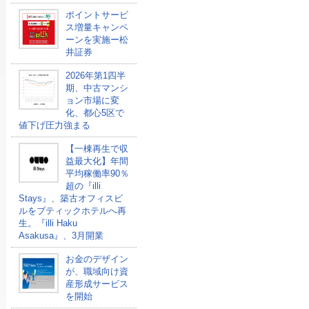
ポイントサービ
ス増量キャンペ
ーンを実施ー松
井証券
2026年第1四半
期、中古マンシ
ョン市場に変
化、都心5区で
値下げ圧力強まる
【一棟再生で収
益最大化】年間
平均稼働率90％
超の『illi
Stays』、築古オフィスビ
ルをブティックホテルへ再
生。『illi Haku
Asakusa』、3月開業
お金のデザイン
が、職域向け資
産形成サービス
を開始