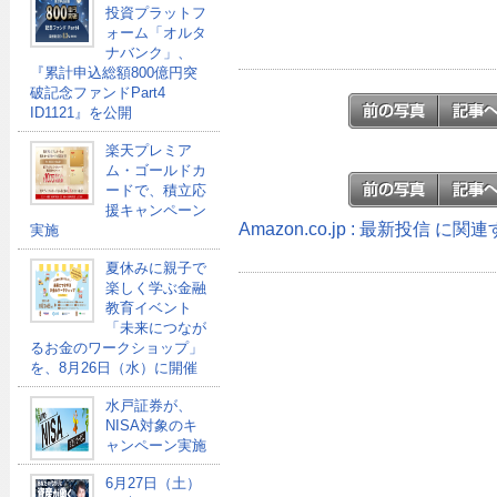
投資プラットフ
ォーム「オルタ
ナバンク」、
『累計申込総額800億円突
破記念ファンドPart4
ID1121』を公開
楽天プレミア
ム・ゴールドカ
ードで、積立応
援キャンペーン
Amazon.co.jp : 最新投信 に
実施
夏休みに親子で
楽しく学ぶ金融
教育イベント
「未来につなが
るお金のワークショップ」
を、8月26日（水）に開催
水戸証券が、
NISA対象のキ
ャンペーン実施
6月27日（土）