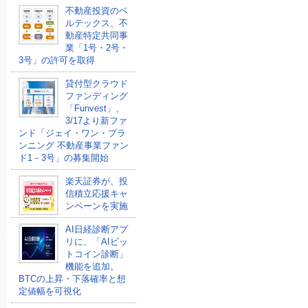
不動産投資のベ
ルテックス、不
動産特定共同事
業「1号・2号・
3号」の許可を取得
貸付型クラウド
ファンディング
「Funvest」、
3/17より新ファ
ンド「ジェイ・ワン・プラ
ンニング 不動産事業ファン
ド1－3号」の募集開始
楽天証券が、投
信積立応援キャ
ンペーンを実施
AI日経診断アプ
リに、「AIビッ
トコイン診断」
機能を追加。
BTCの上昇・下落確率と想
定値幅を可視化