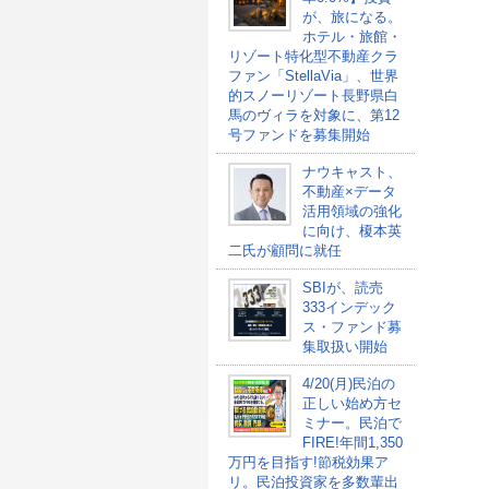
が、旅になる。
ホテル・旅館・
リゾート特化型不動産クラ
ファン「StellaVia」、世界
的スノーリゾート長野県白
馬のヴィラを対象に、第12
号ファンドを募集開始
ナウキャスト、
不動産×データ
活用領域の強化
に向け、榎本英
二氏が顧問に就任
SBIが、読売
333インデック
ス・ファンド募
集取扱い開始
4/20(月)民泊の
正しい始め方セ
ミナー。民泊で
FIRE!年間1,350
万円を目指す!節税効果ア
リ。民泊投資家を多数輩出