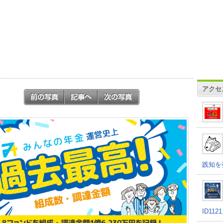
アクセ
践知を
ID11