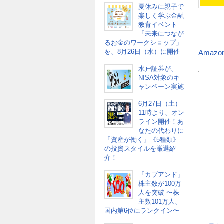
夏休みに親子で
楽しく学ぶ金融
教育イベント
「未来につなが
るお金のワークショップ」
を、8月26日（水）に開催
Amazo
水戸証券が、
NISA対象のキ
ャンペーン実施
6月27日（土）
11時より、オン
ライン開催！あ
なたの代わりに
「資産が働く」《5種類》
の投資スタイルを厳選紹
介！
「カブアンド」
株主数が100万
人を突破 〜株
主数101万人、
国内第6位にランクイン〜