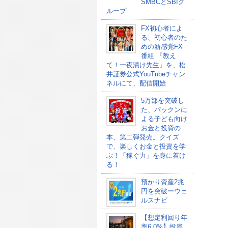
SMBCとSBIグ
ループ
FX初心者によ
る、初心者のた
めの新感覚FX
番組 『教え
て！一夜漬け先生』を、松
井証券公式YouTubeチャン
ネルにて、配信開始
5万部を突破し
た、パックンに
よる子ども向け
お金と投資の
本、第二弾発売。クイズ
で、楽しくお金と投資を学
ぶ！「稼ぐ力」を身に着け
る！
預かり資産2兆
円を突破ーウェ
ルスナビ
【想定利回り年
率6.0%】投資