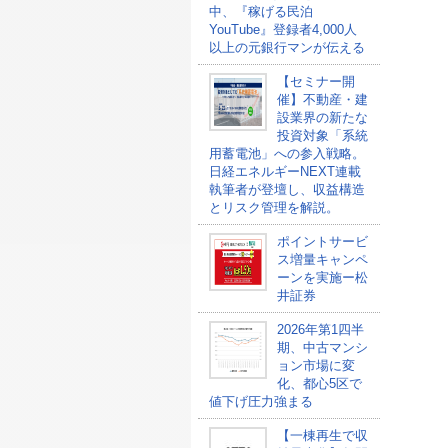
中、『稼げる民泊
YouTube』登録者4,000人
以上の元銀行マンが伝える
【セミナー開
催】不動産・建
設業界の新たな
投資対象「系統
用蓄電池」への参入戦略。
日経エネルギーNEXT連載
執筆者が登壇し、収益構造
とリスク管理を解説。
ポイントサービ
ス増量キャンペ
ーンを実施ー松
井証券
2026年第1四半
期、中古マンシ
ョン市場に変
化、都心5区で
値下げ圧力強まる
【一棟再生で収