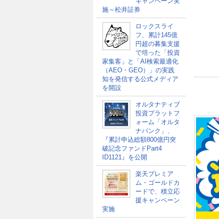
キャンペーン実
施～松井証券
ロックスライ
フ、累計145億
円超の募集支援
で培った「投資
家集客」と「AI検索最適化
（AEO・GEO）」の実践
知を発信する公式メディア
を開設
オルタナティブ
投資プラットフ
ォーム「オルタ
ナバンク」、
『累計申込総額800億円突
破記念ファンドPart4
ID1121』を公開
楽天プレミア
ム・ゴールドカ
ードで、積立応
援キャンペーン
実施