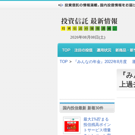
2026年08月08日(土)
TOP
>
『みんなの年金』2022年8月度
『み
上過
国内投信最新 新着30件
最大1%貯まる
投信残高ポイン
トサービス増量