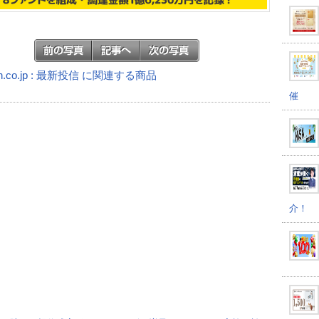
n.co.jp : 最新投信 に関連する商品
催
介！