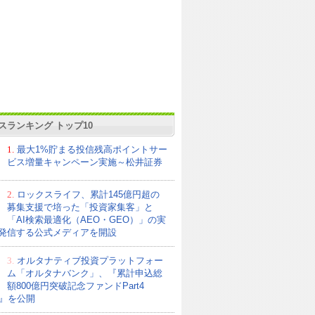
スランキング トップ10
1.
最大1%貯まる投信残高ポイントサー
ビス増量キャンペーン実施～松井証券
2.
ロックスライフ、累計145億円超の
募集支援で培った「投資家集客」と
「AI検索最適化（AEO・GEO）」の実
発信する公式メディアを開設
3.
オルタナティブ投資プラットフォー
ム「オルタナバンク」、『累計申込総
額800億円突破記念ファンドPart4
21』を公開