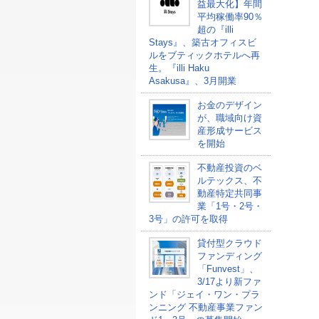
益最大化】年間
平均稼働率90％
超の『illi
Stays』、築古オフィスビ
ルをブティックホテルへ再
生。『illi Haku
Asakusa』、3月開業
お金のデザイン
が、職域向け資
産形成サービス
を開始
不動産投資のベ
ルテックス、不
動産特定共同事
業「1号・2号・
3号」の許可を取得
貸付型クラウド
ファンディング
「Funvest」、
3/17より新ファ
ンド「ジェイ・ワン・プラ
ンニング 不動産事業ファン