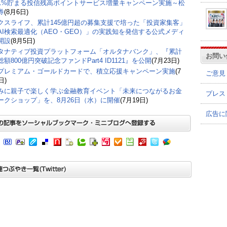
1%貯まる投信残高ポイントサービス増量キャンペーン実施～松
券
(8月6日)
クスライフ、累計145億円超の募集支援で培った「投資家集客」
AI検索最適化（AEO・GEO）」の実践知を発信する公式メディ
開設
(8月5日)
タナティブ投資プラットフォーム「オルタナバンク」、『累計
お問い
額800億円突破記念ファンドPart4 ID1121』を公開
(7月23日)
プレミアム・ゴールドカードで、積立応援キャンペーン実施
(7
ご意見
日)
みに親子で楽しく学ぶ金融教育イベント「未来につながるお金
プレス
ークショップ」を、8月26日（水）に開催
(7月19日)
広告に