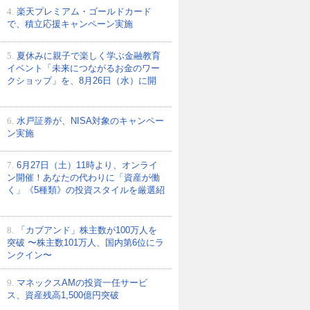
4.
楽天プレミアム・ゴールドカード
で、積立応援キャンペーン実施
5.
夏休みに親子で楽しく学ぶ金融教育
イベント「未来につながるお金のワー
クショップ」を、8月26日（水）に開
6.
水戸証券が、NISA対象のキャンペー
ン実施
7.
6月27日（土）11時より、オンライ
ン開催！あなたの代わりに「資産が働
く」《5種類》の投資スタイルを厳選紹
8.
「カブアンド」株主数が100万人を
突破 〜株主数101万人、国内第6位にラ
ンクイン〜
9.
マネックスAMの投資一任サービ
ス、資産残高1,500億円突破