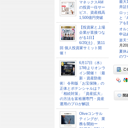
最大
マネックスAM
井証
の投資一任サー
ビス、資産残高
ロッ
1,500億円突破
と「
アを
【投資家と上場
オル
企業が直接つな
申込総
がる1日】
楽天
6/20(土) 、第11
月20
回 個人投資家サミット開
夏休
催！
のワ
6月17日（水）
17時よりオンラ
イン開催！〈最
新・資産防衛
術〉令和版「お宝保険」の
正体とポテンシャルは？
「相続対策」「資産拡大」
の方法を富裕層専門・資産
運用のプロが解説
Oliveコンサル
ティングが、業
務を開始ー