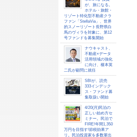
が、旅になる。
ホテル・旅館・
リゾート特化型不動産クラ
ファン「StellaVia」、世界
的スノーリゾート長野県白
馬のヴィラを対象に、第12
号ファンドを募集開始
ナウキャスト、
不動産×データ
活用領域の強化
に向け、榎本英
二氏が顧問に就任
SBIが、読売
333インデック
ス・ファンド募
集取扱い開始
4/20(月)民泊の
正しい始め方セ
ミナー。民泊で
FIRE!年間1,350
万円を目指す!節税効果ア
リ。民泊投資家を多数輩出