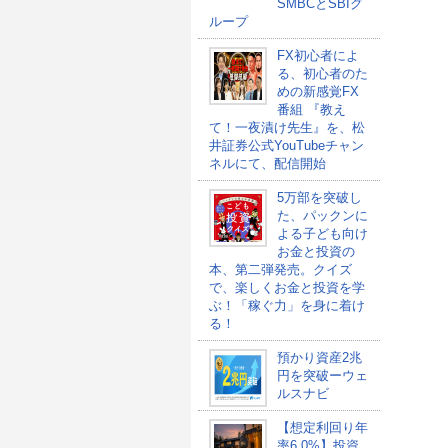
SMBCとSBIグ
ループ
FX初心者によ
る、初心者のた
めの新感覚FX
番組 『教え
て！一夜漬け先生』を、松
井証券公式YouTubeチャン
ネルにて、配信開始
5万部を突破し
た、パックンに
よる子ども向け
お金と投資の
本、第二弾発売。クイズ
で、楽しくお金と投資を学
ぶ！「稼ぐ力」を身に着け
る！
預かり資産2兆
円を突破ーウェ
ルスナビ
【想定利回り年
率6.0%】投資