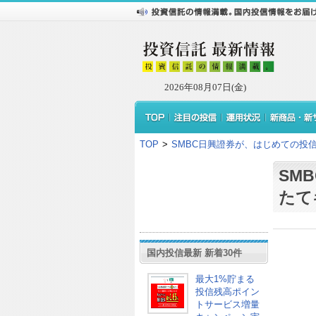
2026年08月07日(金)
TOP
>
SMBC日興證券が、はじめての投
SM
たて
国内投信最新 新着30件
最大1%貯まる
投信残高ポイン
トサービス増量