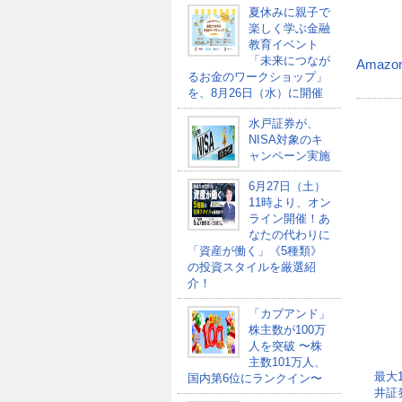
夏休みに親子で
楽しく学ぶ金融
教育イベント
「未来につなが
Amazo
るお金のワークショップ」
を、8月26日（水）に開催
水戸証券が、
NISA対象のキ
ャンペーン実施
6月27日（土）
11時より、オン
ライン開催！あ
なたの代わりに
「資産が働く」《5種類》
の投資スタイルを厳選紹
介！
「カブアンド」
株主数が100万
人を突破 〜株
主数101万人、
最大
国内第6位にランクイン〜
井証