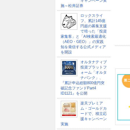
キャンペーン実
施～松井証券
ロックスライ
フ、累計145億
円超の募集支援
で培った「投資
家集客」と「AI検索最適化
（AEO・GEO）」の実践
知を発信する公式メディア
を開設
オルタナティブ
投資プラットフ
ォーム「オルタ
ナバンク」、
『累計申込総額800億円突
破記念ファンドPart4
ID1121』を公開
楽天プレミア
ム・ゴールドカ
ードで、積立応
援キャンペーン
実施