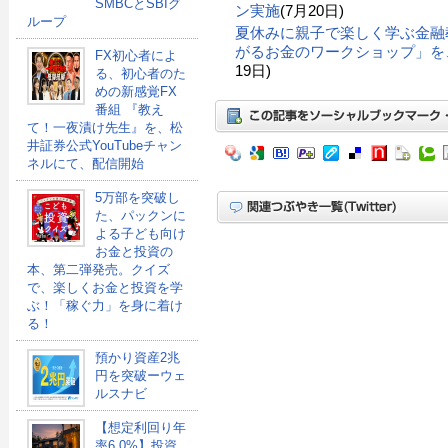
SMBCとSBIグ
ン実施
(7月20日)
ループ
夏休みに親子で楽しく学ぶ金融
がるお金のワークショップ」を、
FX初心者によ
19日)
る、初心者のた
めの新感覚FX
番組 『教え
て！一夜漬け先生』を、松
井証券公式YouTubeチャン
ネルにて、配信開始
5万部を突破し
た、パックンに
よる子ども向け
お金と投資の
本、第二弾発売。クイズ
で、楽しくお金と投資を学
ぶ！「稼ぐ力」を身に着け
る！
預かり資産2兆
円を突破ーウェ
ルスナビ
【想定利回り年
率6.0%】投資