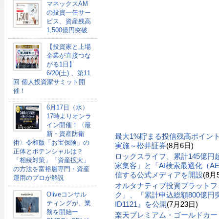
マネックスAM
の投資一任サー
ビス、資産残高
1,500億円突破
【投資家と上場
企業が直接つな
がる1日】
6/20(土) 、第11
回 個人投資家サミット開
催！
6月17日（水）
17時よりオンラ
イン開催！〈最
新・資産防衛
最大1%貯まる投信残高ポイン
術〉令和版「お宝保険」の
実施～松井証券
(8月6日)
正体とポテンシャルは？
ロックスライフ、累計145億
「相続対策」「資産拡大」
家集客」と「AI検索最適化（A
の方法を富裕層専門・資産
信する公式メディアを開設
(8月
運用のプロが解説
オルタナティブ投資プラットフ
ク」、『累計申込総額800億円突
Oliveコンサル
ティングが、業
ID1121』を公開
(7月23日)
務を開始ー
楽天プレミアム・ゴールドカー