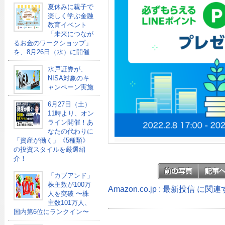
夏休みに親子で
楽しく学ぶ金融
教育イベント
「未来につなが
るお金のワークショップ」
を、8月26日（水）に開催
水戸証券が、
NISA対象のキ
ャンペーン実施
6月27日（土）
11時より、オン
ライン開催！あ
なたの代わりに
「資産が働く」《5種類》
の投資スタイルを厳選紹
介！
「カブアンド」
株主数が100万
Amazon.co.jp : 最新投信 に
人を突破 〜株
主数101万人、
国内第6位にランクイン〜