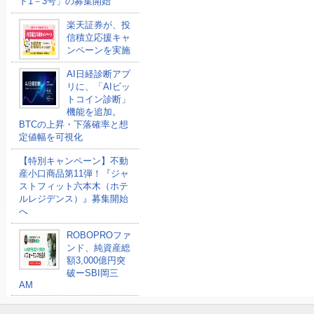
ド1－3号」の募集開始
楽天証券が、投
信積立応援キャ
ンペーンを実施
AI日経診断アプ
リに、「AIビッ
トコイン診断」
機能を追加。
BTCの上昇・下落確率と想
定値幅を可視化
【特別キャンペーン】不動
産小口商品第11弾！『ジャ
ストフィット六本木（ホテ
ルレジデンス）』募集開始
へ
ROBOPROファ
ンド、純資産総
額3,000億円突
破ーSBI岡三
AM