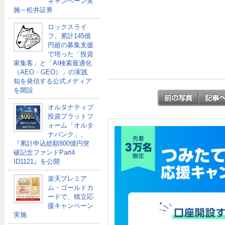
キャンペーン実
施～松井証券
ロックスライ
フ、累計145億
円超の募集支援
で培った「投資
家集客」と「AI検索最適化
（AEO・GEO）」の実践
知を発信する公式メディア
を開設
オルタナティブ
投資プラットフ
ォーム「オルタ
ナバンク」、
『累計申込総額800億円突
破記念ファンドPart4
ID1121』を公開
楽天プレミア
ム・ゴールドカ
ードで、積立応
援キャンペーン
実施