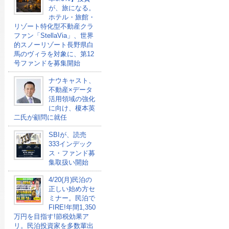
が、旅になる。
ホテル・旅館・
リゾート特化型不動産クラ
ファン「StellaVia」、世界
的スノーリゾート長野県白
馬のヴィラを対象に、第12
号ファンドを募集開始
ナウキャスト、
不動産×データ
活用領域の強化
に向け、榎本英
二氏が顧問に就任
SBIが、読売
333インデック
ス・ファンド募
集取扱い開始
4/20(月)民泊の
正しい始め方セ
ミナー。民泊で
FIRE!年間1,350
万円を目指す!節税効果ア
リ。民泊投資家を多数輩出