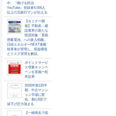
中、『稼げる民泊
YouTube』登録者4,000人
以上の元銀行マンが伝える
【セミナー開
催】不動産・建
設業界の新たな
投資対象「系統
用蓄電池」への参入戦略。
日経エネルギーNEXT連載
執筆者が登壇し、収益構造
とリスク管理を解説。
ポイントサービ
ス増量キャンペ
ーンを実施ー松
井証券
2026年第1四半
期、中古マンシ
ョン市場に変
化、都心5区で
値下げ圧力強まる
【一棟再生で収