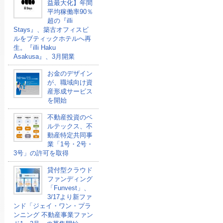
益最大化】年間
平均稼働率90％
超の『illi
Stays』、築古オフィスビ
ルをブティックホテルへ再
生。『illi Haku
Asakusa』、3月開業
お金のデザイン
が、職域向け資
産形成サービス
を開始
不動産投資のベ
ルテックス、不
動産特定共同事
業「1号・2号・
3号」の許可を取得
貸付型クラウド
ファンディング
「Funvest」、
3/17より新ファ
ンド「ジェイ・ワン・プラ
ンニング 不動産事業ファン