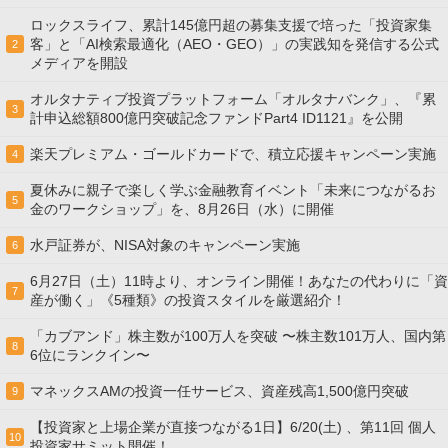
ロックスライフ、累計145億円超の募集支援で培った「投資家集
客」と「AI検索最適化（AEO・GEO）」の実践知を発信する公式
2
メディアを開設
オルタナティブ投資プラットフォーム「オルタナバンク」、『累
3
計申込総額800億円突破記念ファンドPart4 ID1121』を公開
楽天プレミアム・ゴールドカードで、積立応援キャンペーン実施
4
夏休みに親子で楽しく学ぶ金融教育イベント「未来につながるお
5
金のワークショップ」を、8月26日（水）に開催
水戸証券が、NISA対象のキャンペーン実施
6
6月27日（土）11時より、オンライン開催！あなたの代わりに「資
7
産が働く」《5種類》の投資スタイルを厳選紹介！
「カブアンド」株主数が100万人を突破 〜株主数101万人、国内第
8
6位にランクイン〜
マネックスAMの投資一任サービス、資産残高1,500億円突破
9
【投資家と上場企業が直接つながる1日】6/20(土) 、第11回 個人
10
投資家サミット開催！