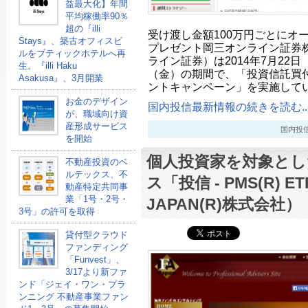
益最大化】年間
平均稼働率90％
超の『illi
受け渡し金額100万円ごとにオ
Stays』、築古オフィスビ
プレゼント岡三オンライン証券
ルをブティックホテルへ再
ライン証券）は2014年7月22日（
生。『illi Haku
（金）の期間で、「投資信託買
Asakusa』、3月開業
ントキャンペーン」を実施してい
お金のデザイン
国内投信最新情報の続きを読む..
が、職域向け資
産形成サービス
国内投信最新
を開始
個人投資家を対象とし
不動産投資のベ
ルテックス、不
ス「投信 - PMS(R) 
動産特定共同事
業「1号・2号・
JAPAN(R)株式会社）
3号」の許可を取得
貸付型クラウド
ファンディング
「Funvest」、
3/17より新ファ
ンド「ジェイ・ワン・プラ
ンニング 不動産事業ファン