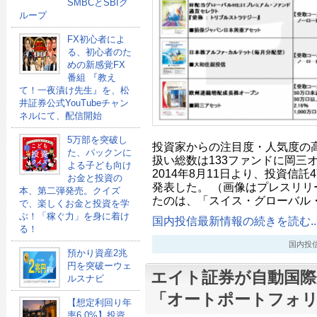
SMBCとSBIグ
ループ
FX初心者によ
る、初心者のた
めの新感覚FX
番組 『教え
て！一夜漬け先生』を、松
井証券公式YouTubeチャン
ネルにて、配信開始
5万部を突破し
投資家からの注目度・人気度の
た、パックンに
扱い総数は133ファンドに岡三
よる子ども向け
2014年8月11日より、投資信
お金と投資の
発表した。 （画像はプレスリリ
本、第二弾発売。クイズ
たのは、「スイス・グローバル
で、楽しくお金と投資を学
ぶ！「稼ぐ力」を身に着け
国内投信最新情報の続きを読む..
る！
国内投信最新
預かり資産2兆
円を突破ーウェ
エイト証券が自動国際
ルスナビ
「オートポートフォ
【想定利回り年
率6.0%】投資