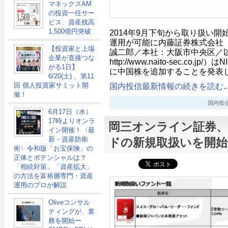
マネックスAM
の投資一任サー
ビス、資産残高
1,500億円突破
2014年9月下旬から取り扱い開
運用が可能に内藤証券株式会社
【投資家と上場
誠二郎／本社：大阪市中央区／
企業が直接つな
http://www.naito-sec.co
がる1日】
に中国株を追加することを発表し
6/20(土) 、第11
国内投信最新情報の続きを読む..
回 個人投資家サミット開
催！
国内投信最新
6月17日（水）
17時よりオンラ
岡三オンライン証券、
イン開催！〈最
新・資産防衛
ドの新規取扱いを開始
術〉令和版「お宝保険」の
正体とポテンシャルは？
「相続対策」「資産拡大」
の方法を富裕層専門・資産
運用のプロが解説
Oliveコンサル
ティングが、業
務を開始ー