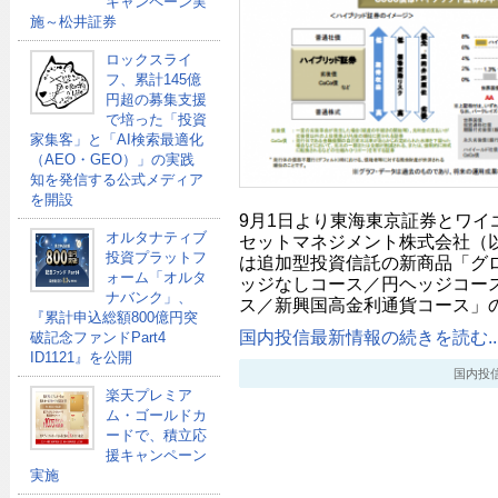
キャンペーン実
施～松井証券
ロックスライ
フ、累計145億
円超の募集支援
で培った「投資
家集客」と「AI検索最適化
（AEO・GEO）」の実践
知を発信する公式メディア
を開設
9月1日より東海東京証券とワイ
オルタナティブ
セットマネジメント株式会社（
投資プラットフ
は追加型投資信託の新商品「グロ
ォーム「オルタ
ッジなしコース／円ヘッジコー
ナバンク」、
ス／新興国高金利通貨コース」の
『累計申込総額800億円突
国内投信最新情報の続きを読む..
破記念ファンドPart4
ID1121』を公開
国内投信最新
楽天プレミア
ム・ゴールドカ
ードで、積立応
援キャンペーン
実施