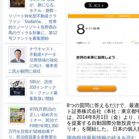
が、旅になる。
ホテル・旅館・
リゾート特化型不動産クラ
ファン「StellaVia」、世界
的スノーリゾート長野県白
馬のヴィラを対象に、第12
号ファンドを募集開始
ナウキャスト、
不動産×データ
活用領域の強化
に向け、榎本英
二氏が顧問に就任
SBIが、読売
333インデック
ス・ファンド募
集取扱い開始
8つの質問に答えるだけで、最
4/20(月)民泊の
ト証券株式会社（本社：東京都中
正しい始め方セ
は、2014年8月1日（金）より
ミナー。民泊で
を提案する自動国際分散投資サ
FIRE!年間1,350
リオ」を開始した。 日本の個人
万円を目指す!節税効果ア
リ。民泊投資家を多数輩出
国内投信最新情報の続きを読む..