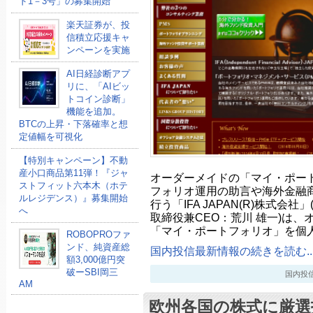
ド1－3号」の募集開始
楽天証券が、投
信積立応援キャ
ンペーンを実施
AI日経診断アプ
リに、「AIビッ
トコイン診断」
機能を追加。
BTCの上昇・下落確率と想
定値幅を可視化
【特別キャンペーン】不動
産小口商品第11弾！『ジャ
オーダーメイドの「マイ・ポー
ストフィット六本木（ホテ
フォリオ運用の助言や海外金融
ルレジデンス）』募集開始
行う「IFA JAPAN(R)株式会
へ
取締役兼CEO：荒川 雄一)は
「マイ・ポートフォリオ」を個
ROBOPROファ
ンド、純資産総
国内投信最新情報の続きを読む..
額3,000億円突
破ーSBI岡三
国内投信最新
AM
欧州各国の株式に厳選