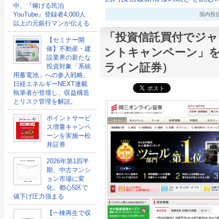
中、『稼げる民泊
YouTube』登録者4,000人
国内投信最新
以上の元銀行マンが伝える
「投資信託買付でジ
【セミナー開
催】不動産・建
ントキャンペーン」
設業界の新たな
ライン証券）
投資対象「系統
用蓄電池」への参入戦略。
日経エネルギーNEXT連載
執筆者が登壇し、収益構造
とリスク管理を解説。
ポイントサービ
ス増量キャンペ
ーンを実施ー松
井証券
2026年第1四半
期、中古マンシ
ョン市場に変
化、都心5区で
値下げ圧力強まる
【一棟再生で収