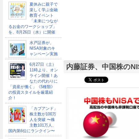
夏休みに親子で
楽しく学ぶ金融
教育イベント
「未来につなが
るお金のワークショップ」
を、8月26日（水）に開催
水戸証券が、
NISA対象のキ
ャンペーン実施
6月27日（土）
内藤証券、中国株のNI
11時より、オン
ライン開催！あ
なたの代わりに
「資産が働く」《5種類》
の投資スタイルを厳選紹
介！
「カブアンド」
株主数が100万
人を突破 〜株
主数101万人、
国内第6位にランクイン〜