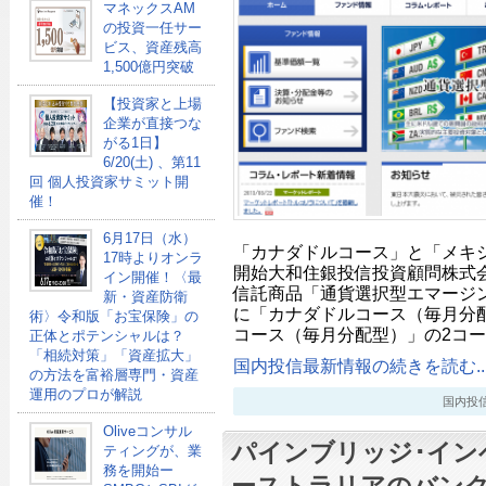
マネックスAM
の投資一任サー
ビス、資産残高
1,500億円突破
【投資家と上場
企業が直接つな
がる1日】
6/20(土) 、第11
回 個人投資家サミット開
催！
6月17日（水）
「カナダドルコース」と「メキ
17時よりオンラ
開始大和住銀投信投資顧問株式
イン開催！〈最
信託商品「通貨選択型エマージ
新・資産防衛
に「カナダドルコース（毎月分
術〉令和版「お宝保険」の
コース（毎月分配型）」の2コ
正体とポテンシャルは？
「相続対策」「資産拡大」
国内投信最新情報の続きを読む..
の方法を富裕層専門・資産
運用のプロが解説
国内投信最新
Oliveコンサル
パインブリッジ･イン
ティングが、業
務を開始ー