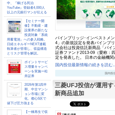
中、『稼げる民泊
YouTube』登録者4,000人
以上の元銀行マンが伝える
【セミナー開
催】不動産・建
設業界の新たな
投資対象「系統
パインブリッジ･インベストメ
用蓄電池」への参入戦略。
4」の新規設定を発表パインブリ
日経エネルギーNEXT連載
式会社は投資信託新商品「パイ
執筆者が登壇し、収益構造
証券ファンド2013-09（愛称
とリスク管理を解説。
定を発表した。 日本の金融機関
ポイントサービ
国内投信最新情報の続きを読む..
ス増量キャンペ
ーンを実施ー松
国内投信最新
井証券
三菱UFJ投信が運用す
2026年第1四半
期、中古マンシ
新商品追加
ョン市場に変
化、都心5区で
値下げ圧力強まる
【一棟再生で収