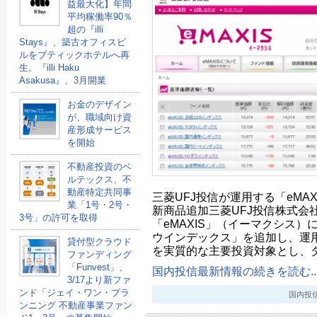
益最大化】年間
平均稼働率90％
超の『illi
Stays』、築古オフィスビ
ルをブティックホテルへ再
生。『illi Haku
Asakusa』、3月開業
お金のデザイン
が、職域向け資
産形成サービス
を開始
不動産投資のベ
ルテックス、不
動産特定共同事
三菱UFJ投信が運用する「eMA
業「1号・2号・
新商品追加三菱UFJ投信株式会
3号」の許可を取得
「eMAXIS」（イーマクシス）に
ウインデックス」を追加し、運用
貸付型クラウド
を実質的な主要投資対象とし、
ファンディング
「Funvest」、
国内投信最新情報の続きを読む..
3/17より新ファ
ンド「ジェイ・ワン・プラ
国内投信最新
ンニング 不動産事業ファン