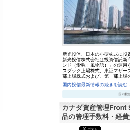
新光投信、日本の小型株式に投
新光投信株式会社は投資信託新
ンド（愛称：風物語）」の運用を
スダック上場株式、東証マザー
部上場株式および、第一部上場
国内投信最新情報の続きを読む..
国内投信最新
カナダ資産管理Front Str
品の管理手数料・経費