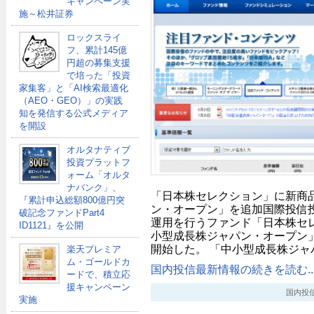
キャンペーン実
施～松井証券
ロックスライ
フ、累計145億
円超の募集支援
で培った「投資
家集客」と「AI検索最適化
（AEO・GEO）」の実践
知を発信する公式メディア
を開設
オルタナティブ
投資プラットフ
ォーム「オルタ
ナバンク」、
「日本株セレクション」に新商
『累計申込総額800億円突
ン・オープン」を追加国際投信
破記念ファンドPart4
運用を行うファンド「日本株セ
ID1121』を公開
小型成長株ジャパン・オープン」
開始した。 「中小型成長株ジャ
楽天プレミア
ム・ゴールドカ
国内投信最新情報の続きを読む..
ードで、積立応
援キャンペーン
国内投信最新
実施