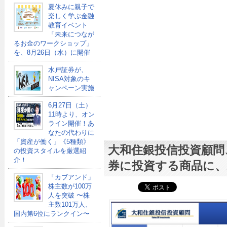
夏休みに親子で
楽しく学ぶ金融
教育イベント
「未来につなが
るお金のワークショップ」
を、8月26日（水）に開催
水戸証券が、
NISA対象のキ
ャンペーン実施
6月27日（土）
11時より、オン
ライン開催！あ
なたの代わりに
「資産が働く」《5種類》
大和住銀投信投資顧問
の投資スタイルを厳選紹
介！
券に投資する商品に、
「カブアンド」
株主数が100万
人を突破 〜株
主数101万人、
国内第6位にランクイン〜