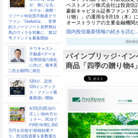
ベストメンツ株式会社は投資信
が、旅になる。
豪銀キャピタル証券ファンド 20
ホテル・旅館・
リゾート特化型不動産クラ
り物）」の運用を9月19（木）
ファン「StellaVia」、世界
オーストラリアの主要金融機関
的スノーリゾート長野県白
国内投信最新情報の続きを読む..
馬のヴィラを対象に、第12
号ファンドを募集開始
国内投信最新
ナウキャスト、
不動産×データ
パインブリッジ･イン
活用領域の強化
商品「四季の贈り物4
に向け、榎本英
二氏が顧問に就任
SBIが、読売
333インデック
ス・ファンド募
集取扱い開始
4/20(月)民泊の
正しい始め方セ
ミナー。民泊で
FIRE!年間1,350
万円を目指す!節税効果ア
リ。民泊投資家を多数輩出