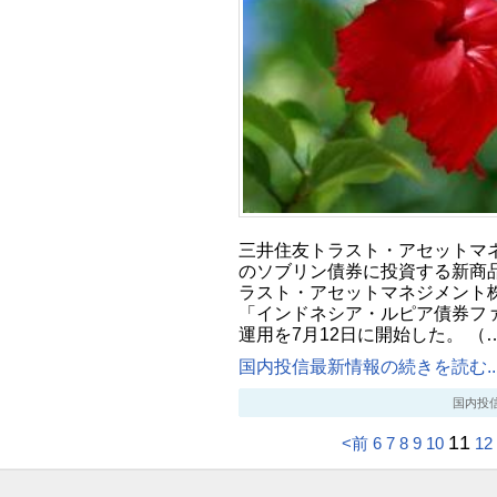
三井住友トラスト・アセットマ
のソブリン債券に投資する新商
ラスト・アセットマネジメント
「インドネシア・ルピア債券フ
運用を7月12日に開始した。 （
国内投信最新情報の続きを読む..
国内投信最新
11
<前
6
7
8
9
10
12