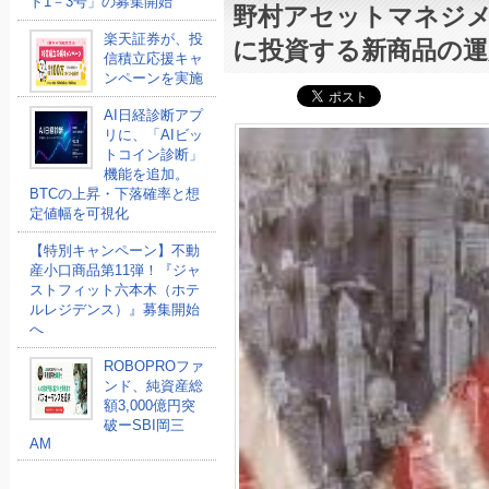
ド1－3号」の募集開始
野村アセットマネジ
楽天証券が、投
に投資する新商品の運
信積立応援キャ
ンペーンを実施
AI日経診断アプ
リに、「AIビッ
トコイン診断」
機能を追加。
BTCの上昇・下落確率と想
定値幅を可視化
【特別キャンペーン】不動
産小口商品第11弾！『ジャ
ストフィット六本木（ホテ
ルレジデンス）』募集開始
へ
ROBOPROファ
ンド、純資産総
額3,000億円突
破ーSBI岡三
AM