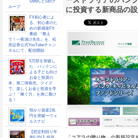
ーストラリアのバン
SMBCとSBIグ
ループ
に投資する新商品の設
FX初心者によ
る、初心者のた
めの新感覚FX
番組 『教え
て！一夜漬け先生』を、松
井証券公式YouTubeチャン
ネルにて、配信開始
5万部を突破し
た、パックンに
よる子ども向け
お金と投資の
本、第二弾発売。クイズ
で、楽しくお金と投資を学
ぶ！「稼ぐ力」を身に着け
る！
預かり資産2兆
円を突破ーウェ
ルスナビ
【想定利回り年
「コアラの贈り物」の新規設定
率6.0%】投資