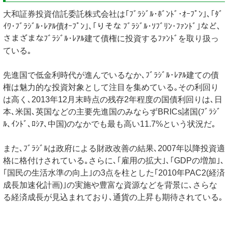
大和証券投資信託委託株式会社は｢ﾌﾞﾗｼﾞﾙ･ﾎﾞﾝﾄﾞ･ｵｰﾌﾟﾝ｣､｢ﾀﾞ
ｲﾜ･ﾌﾞﾗｼﾞﾙ･ﾚｱﾙ債ｵｰﾌﾟﾝ｣､｢りそな ﾌﾞﾗｼﾞﾙ･ｿﾌﾞﾘﾝ･ﾌｧﾝﾄﾞ｣など､
さまざまなﾌﾞﾗｼﾞﾙ･ﾚｱﾙ建て債権に投資するﾌｧﾝﾄﾞを取り扱っ
ている｡
先進国で低金利時代が進んでいるなか､ﾌﾞﾗｼﾞﾙ･ﾚｱﾙ建ての債
権は魅力的な投資対象として注目を集めている｡その利回り
は高く､2013年12月末時点の残存2年程度の国債利回りは､日
本､米国､英国などの主要先進国のみならずBRICs諸国(ﾌﾞﾗｼﾞ
ﾙ､ｲﾝﾄﾞ､ﾛｼｱ､中国)のなかでも最も高い11.7%という状況だ｡
また､ﾌﾞﾗｼﾞﾙは政府による財政改善の結果､2007年以降投資適
格に格付けされている｡さらに､｢雇用の拡大｣､｢GDPの増加｣､
｢国民の生活水準の向上｣の3点を柱とした｢2010年PAC2(経済
成長加速化計画)｣の実施や豊富な資源などを背景に､さらな
る経済成長が見込まれており､通貨の上昇も期待されている｡