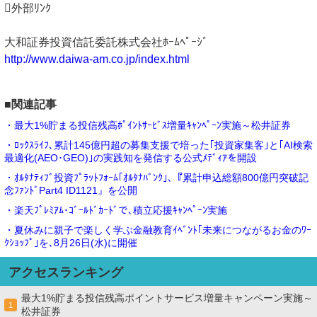
外部ﾘﾝｸ
大和証券投資信託委託株式会社ﾎｰﾑﾍﾟｰｼﾞ
http://www.daiwa-am.co.jp/index.html
■関連記事
・最大1%貯まる投信残高ﾎﾟｲﾝﾄｻｰﾋﾞｽ増量ｷｬﾝﾍﾟｰﾝ実施～松井証券
・ﾛｯｸｽﾗｲﾌ､累計145億円超の募集支援で培った｢投資家集客｣と｢AI検索
最適化(AEO･GEO)｣の実践知を発信する公式ﾒﾃﾞｨｱを開設
・ｵﾙﾀﾅﾃｨﾌﾞ投資ﾌﾟﾗｯﾄﾌｫｰﾑ｢ｵﾙﾀﾅﾊﾞﾝｸ｣､『累計申込総額800億円突破記
念ﾌｧﾝﾄﾞPart4 ID1121』を公開
・楽天ﾌﾟﾚﾐｱﾑ･ｺﾞｰﾙﾄﾞｶｰﾄﾞで､積立応援ｷｬﾝﾍﾟｰﾝ実施
・夏休みに親子で楽しく学ぶ金融教育ｲﾍﾞﾝﾄ｢未来につながるお金のﾜｰ
ｸｼｮｯﾌﾟ｣を､8月26日(水)に開催
アクセスランキング
最大1%貯まる投信残高ポイントサービス増量キャンペーン実施～
1
松井証券