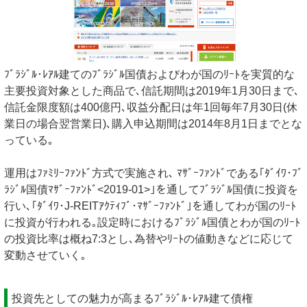
ﾌﾞﾗｼﾞﾙ･ﾚｱﾙ建てのﾌﾞﾗｼﾞﾙ国債およびわが国のﾘｰﾄを実質的な
主要投資対象とした商品で､信託期間は2019年1月30日まで､
信託金限度額は400億円､収益分配日は年1回毎年7月30日(休
業日の場合翌営業日)､購入申込期間は2014年8月1日までとな
っている｡
運用はﾌｧﾐﾘｰﾌｧﾝﾄﾞ方式で実施され､ ﾏｻﾞｰﾌｧﾝﾄﾞである｢ﾀﾞｲﾜ･ﾌﾞ
ﾗｼﾞﾙ国債ﾏｻﾞｰﾌｧﾝﾄﾞ<2019-01>｣を通してﾌﾞﾗｼﾞﾙ国債に投資を
行い､｢ﾀﾞｲﾜ･J-REITｱｸﾃｨﾌﾞ･ﾏｻﾞｰﾌｧﾝﾄﾞ｣を通してわが国のﾘｰﾄ
に投資が行われる｡設定時におけるﾌﾞﾗｼﾞﾙ国債とわが国のﾘｰﾄ
の投資比率は概ね7:3とし､為替やﾘｰﾄの値動きなどに応じて
変動させていく｡
投資先としての魅力が高まるﾌﾞﾗｼﾞﾙ･ﾚｱﾙ建て債権