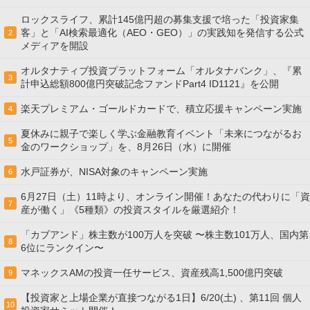
ロックスライフ、累計145億円超の募集支援で培った「投資家集
客」と「AI検索最適化（AEO・GEO）」の実践知を発信する公式
2
メディアを開設
オルタナティブ投資プラットフォーム「オルタナバンク」、『累
3
計申込総額800億円突破記念ファンドPart4 ID1121』を公開
楽天プレミアム・ゴールドカードで、積立応援キャンペーン実施
4
夏休みに親子で楽しく学ぶ金融教育イベント「未来につながるお
5
金のワークショップ」を、8月26日（水）に開催
水戸証券が、NISA対象のキャンペーン実施
6
6月27日（土）11時より、オンライン開催！あなたの代わりに「資
7
産が働く」《5種類》の投資スタイルを厳選紹介！
「カブアンド」株主数が100万人を突破 〜株主数101万人、国内第
8
6位にランクイン〜
マネックスAMの投資一任サービス、資産残高1,500億円突破
9
【投資家と上場企業が直接つながる1日】6/20(土) 、第11回 個人
10