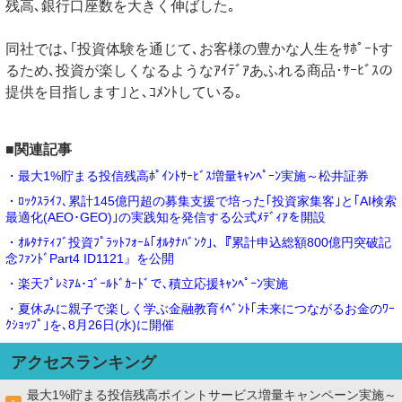
残高､銀行口座数を大きく伸ばした｡
同社では､｢投資体験を通じて､お客様の豊かな人生をｻﾎﾟｰﾄす
るため､投資が楽しくなるようなｱｲﾃﾞｱあふれる商品･ｻｰﾋﾞｽの
提供を目指します｣と､ｺﾒﾝﾄしている｡
■関連記事
・最大1%貯まる投信残高ﾎﾟｲﾝﾄｻｰﾋﾞｽ増量ｷｬﾝﾍﾟｰﾝ実施～松井証券
・ﾛｯｸｽﾗｲﾌ､累計145億円超の募集支援で培った｢投資家集客｣と｢AI検索
最適化(AEO･GEO)｣の実践知を発信する公式ﾒﾃﾞｨｱを開設
・ｵﾙﾀﾅﾃｨﾌﾞ投資ﾌﾟﾗｯﾄﾌｫｰﾑ｢ｵﾙﾀﾅﾊﾞﾝｸ｣､『累計申込総額800億円突破記
念ﾌｧﾝﾄﾞPart4 ID1121』を公開
・楽天ﾌﾟﾚﾐｱﾑ･ｺﾞｰﾙﾄﾞｶｰﾄﾞで､積立応援ｷｬﾝﾍﾟｰﾝ実施
・夏休みに親子で楽しく学ぶ金融教育ｲﾍﾞﾝﾄ｢未来につながるお金のﾜｰ
ｸｼｮｯﾌﾟ｣を､8月26日(水)に開催
アクセスランキング
最大1%貯まる投信残高ポイントサービス増量キャンペーン実施～