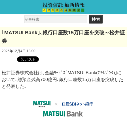
｢MATSUI Bank｣､銀行口座数15万口座を突破～松井証
券
2025年12月4日 13:00
松井証券株式会社は､金融ｻｰﾋﾞｽ｢MATSUI Bank(ﾏﾂｲﾊﾞﾝｸ)｣に
おいて､総預金残高700億円､銀行口座数15万口座を突破した
と発表した｡