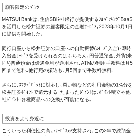
顧客限定のﾊﾞﾝｸ
MATSUI Bankは､住信SBIﾈｯﾄ銀行が提供するﾌﾙﾊﾞﾝｷﾝｸﾞBaaS
を活用した松井証券の顧客限定の金融ｻｰﾋﾞｽ｡2023年10月1日
に提供を開始した｡
同行口座から松井証券の口座への自動振替(ｽｲｰﾌﾟ入金)･即時
入出金ｻｰﾋﾞｽを受けられるのはもちろん､円普通預金､外貨(米
ﾄﾞﾙ)普通預金は優遇金利が適用され､ATMの利用手数料は月5
回まで無料｡他行宛の振込も､月5回まで手数料無料｡
さらに､ｽﾏﾎﾃﾞﾋﾞｯﾄに対応し､買い物などの利用金額の1%分を
松井証券ﾎﾟｲﾝﾄで還元する｡たまったﾎﾟｲﾝﾄは､ﾎﾟｲﾝﾄ積立や他
社ﾎﾟｲﾝﾄ･各種商品への交換が可能になる｡
投資をより身近に
こういった利便性の高いｻｰﾋﾞｽが支持され､この2年で総預金