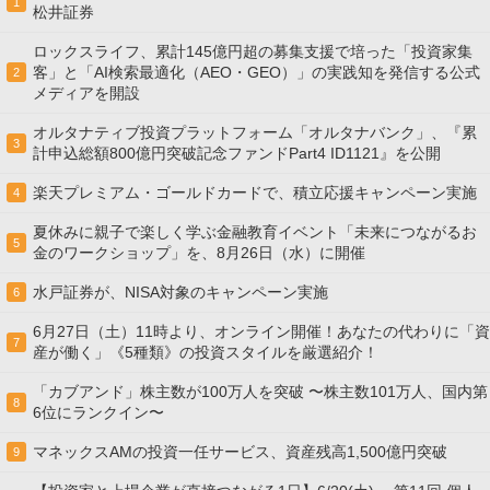
1
松井証券
ロックスライフ、累計145億円超の募集支援で培った「投資家集
客」と「AI検索最適化（AEO・GEO）」の実践知を発信する公式
2
メディアを開設
オルタナティブ投資プラットフォーム「オルタナバンク」、『累
3
計申込総額800億円突破記念ファンドPart4 ID1121』を公開
楽天プレミアム・ゴールドカードで、積立応援キャンペーン実施
4
夏休みに親子で楽しく学ぶ金融教育イベント「未来につながるお
5
金のワークショップ」を、8月26日（水）に開催
水戸証券が、NISA対象のキャンペーン実施
6
6月27日（土）11時より、オンライン開催！あなたの代わりに「資
7
産が働く」《5種類》の投資スタイルを厳選紹介！
「カブアンド」株主数が100万人を突破 〜株主数101万人、国内第
8
6位にランクイン〜
マネックスAMの投資一任サービス、資産残高1,500億円突破
9