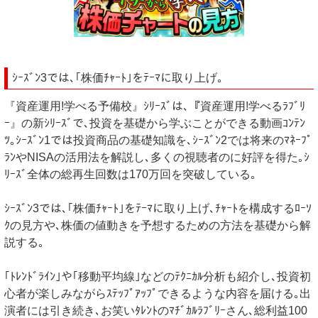
ｼｰｽﾞﾝ3では､｢株価ﾁｬｰﾄ｣をﾃｰﾏに取り上げ｡
『資産運用!学べる予備校』ｼﾘｰｽﾞは､『資産運用!学べるﾗﾌﾞﾘ
ｰ』の新ｼﾘｰｽﾞで､投資を基礎から学ぶことができる動画ｺﾝﾃﾝ
ﾂ｡ｼｰｽﾞﾝ1では投資商品の基礎知識を､ｼｰｽﾞﾝ2では将来のﾏﾈｰﾌﾟ
ﾗﾝやNISAの活用法を解説し､多くの視聴者のに好評を得た｡ｼ
ﾘｰｽﾞ全体の総再生回数は170万回を突破している｡
ｼｰｽﾞﾝ3では､｢株価ﾁｬｰﾄ｣をﾃｰﾏに取り上げ､ﾁｬｰﾄを構成するﾛｰｿ
ｸの見方や､株価の値動きを予想するための方法を基礎から解
説する｡
｢ﾄﾚﾝﾄﾞﾗｲﾝ｣や｢移動平均線｣などのﾃｸﾆｶﾙ分析も紹介し､投資初
心者が楽しみながらｽﾃｯﾌﾟｱｯﾌﾟできるような内容を届ける｡出
演者には引き続き､お笑いﾀﾚﾝﾄのﾏﾁﾞｶﾙﾗﾌﾞﾘｰさん､総利益100