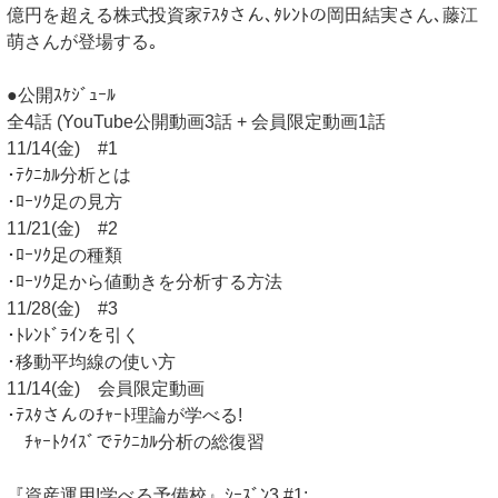
億円を超える株式投資家ﾃｽﾀさん､ﾀﾚﾝﾄの岡田結実さん､藤江
萌さんが登場する｡
●公開ｽｹｼﾞｭｰﾙ
全4話 (YouTube公開動画3話 + 会員限定動画1話
11/14(金) #1
･ﾃｸﾆｶﾙ分析とは
･ﾛｰｿｸ足の見方
11/21(金) #2
･ﾛｰｿｸ足の種類
･ﾛｰｿｸ足から値動きを分析する方法
11/28(金) #3
･ﾄﾚﾝﾄﾞﾗｲﾝを引く
･移動平均線の使い方
11/14(金) 会員限定動画
･ﾃｽﾀさんのﾁｬｰﾄ理論が学べる!
ﾁｬｰﾄｸｲｽﾞでﾃｸﾆｶﾙ分析の総復習
『資産運用!学べる予備校』ｼｰｽﾞﾝ3 #1: