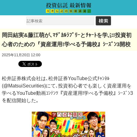
岡田結実&藤江萌が､ﾏﾁﾞｶﾙﾗﾌﾞﾘｰとﾁｬｰﾄを学ぶ!投資初
心者のための『資産運用!学べる予備校』ｼｰｽﾞﾝ3開校
2025年11月20日 12:00
松井証券株式会社は､松井証券YouTube公式ﾁｬﾝﾈﾙ
(@MatsuiSecurities)にて､投資初心者でも楽しく資産運用を
学べるYouTube動画ｺﾝﾃﾝﾂ『資産運用!学べる予備校』ｼｰｽﾞﾝ3
を配信開始した｡