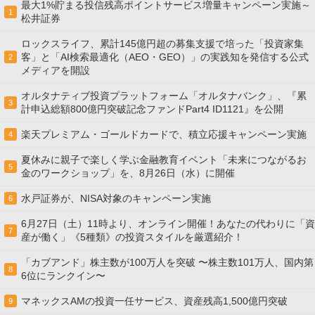
最大1%貯まる投信残高ポイントサービス増量キャンペーン実施～
1
松井証券
ロックスライフ、累計145億円超の募集支援で培った「投資家集
客」と「AI検索最適化（AEO・GEO）」の実践知を発信する公式
2
メディアを開設
オルタナティブ投資プラットフォーム「オルタナバンク」、『累
3
計申込総額800億円突破記念ファンドPart4 ID1121』を公開
楽天プレミアム・ゴールドカードで、積立応援キャンペーン実施
4
夏休みに親子で楽しく学ぶ金融教育イベント「未来につながるお
5
金のワークショップ」を、8月26日（水）に開催
水戸証券が、NISA対象のキャンペーン実施
6
6月27日（土）11時より、オンライン開催！あなたの代わりに「資
7
産が働く」《5種類》の投資スタイルを厳選紹介！
「カブアンド」株主数が100万人を突破 〜株主数101万人、国内第
8
6位にランクイン〜
マネックスAMの投資一任サービス、資産残高1,500億円突破
9