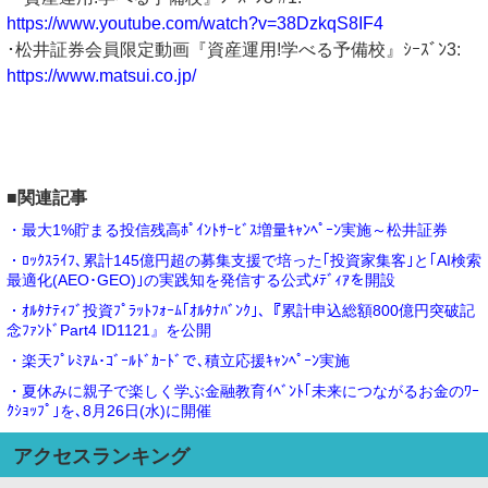
https://www.youtube.com/watch?v=38DzkqS8IF4
･松井証券会員限定動画『資産運用!学べる予備校』ｼｰｽﾞﾝ3:
https://www.matsui.co.jp/
■関連記事
・最大1%貯まる投信残高ﾎﾟｲﾝﾄｻｰﾋﾞｽ増量ｷｬﾝﾍﾟｰﾝ実施～松井証券
・ﾛｯｸｽﾗｲﾌ､累計145億円超の募集支援で培った｢投資家集客｣と｢AI検索
最適化(AEO･GEO)｣の実践知を発信する公式ﾒﾃﾞｨｱを開設
・ｵﾙﾀﾅﾃｨﾌﾞ投資ﾌﾟﾗｯﾄﾌｫｰﾑ｢ｵﾙﾀﾅﾊﾞﾝｸ｣､『累計申込総額800億円突破記
念ﾌｧﾝﾄﾞPart4 ID1121』を公開
・楽天ﾌﾟﾚﾐｱﾑ･ｺﾞｰﾙﾄﾞｶｰﾄﾞで､積立応援ｷｬﾝﾍﾟｰﾝ実施
・夏休みに親子で楽しく学ぶ金融教育ｲﾍﾞﾝﾄ｢未来につながるお金のﾜｰ
ｸｼｮｯﾌﾟ｣を､8月26日(水)に開催
アクセスランキング