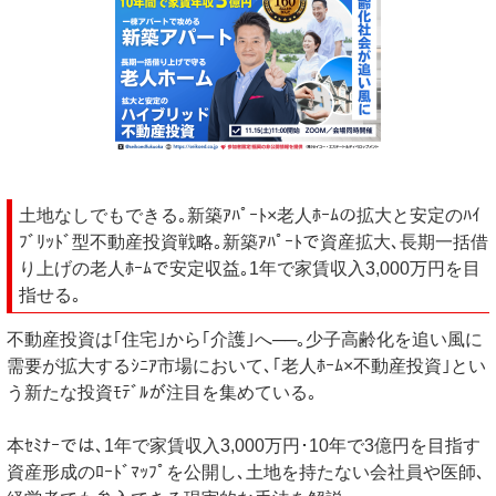
土地なしでもできる｡新築ｱﾊﾟｰﾄ×老人ﾎｰﾑの拡大と安定のﾊｲ
ﾌﾞﾘｯﾄﾞ型不動産投資戦略｡新築ｱﾊﾟｰﾄで資産拡大､長期一括借
り上げの老人ﾎｰﾑで安定収益｡1年で家賃収入3,000万円を目
指せる｡
不動産投資は｢住宅｣から｢介護｣へ──｡少子高齢化を追い風に
需要が拡大するｼﾆｱ市場において､｢老人ﾎｰﾑ×不動産投資｣とい
う新たな投資ﾓﾃﾞﾙが注目を集めている｡
本ｾﾐﾅｰでは､1年で家賃収入3,000万円･10年で3億円を目指す
資産形成のﾛｰﾄﾞﾏｯﾌﾟを公開し､土地を持たない会社員や医師､