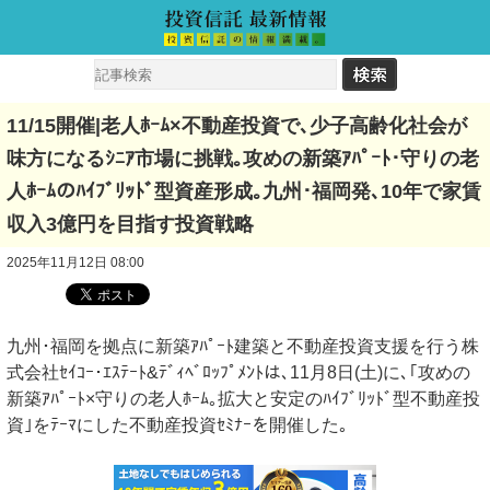
11/15開催|老人ﾎｰﾑ×不動産投資で､少子高齢化社会が
味方になるｼﾆｱ市場に挑戦｡攻めの新築ｱﾊﾟｰﾄ･守りの老
人ﾎｰﾑのﾊｲﾌﾞﾘｯﾄﾞ型資産形成｡九州･福岡発､10年で家賃
収入3億円を目指す投資戦略
2025年11月12日 08:00
九州･福岡を拠点に新築ｱﾊﾟｰﾄ建築と不動産投資支援を行う株
式会社ｾｲｺｰ･ｴｽﾃｰﾄ&ﾃﾞｨﾍﾞﾛｯﾌﾟﾒﾝﾄは､11月8日(土)に､｢攻めの
新築ｱﾊﾟｰﾄ×守りの老人ﾎｰﾑ｡拡大と安定のﾊｲﾌﾞﾘｯﾄﾞ型不動産投
資｣をﾃｰﾏにした不動産投資ｾﾐﾅｰを開催した｡