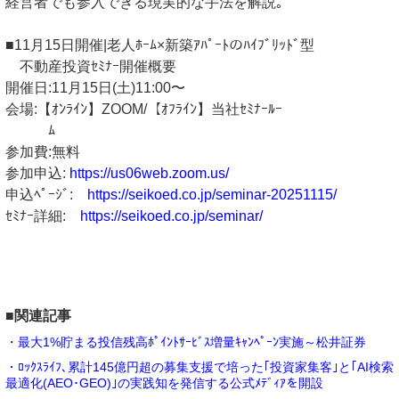
経営者でも参入できる現実的な手法を解説｡
■11月15日開催|老人ﾎｰﾑ×新築ｱﾊﾟｰﾄのﾊｲﾌﾞﾘｯﾄﾞ型
不動産投資ｾﾐﾅｰ開催概要
開催日:11月15日(土)11:00〜
会場:【ｵﾝﾗｲﾝ】ZOOM/【ｵﾌﾗｲﾝ】当社ｾﾐﾅｰﾙｰ
ﾑ
参加費:無料
参加申込:
https://us06web.zoom.us/
申込ﾍﾟｰｼﾞ:
https://seikoed.co.jp/seminar-20251115/
ｾﾐﾅｰ詳細:
https://seikoed.co.jp/seminar/
■関連記事
・最大1%貯まる投信残高ﾎﾟｲﾝﾄｻｰﾋﾞｽ増量ｷｬﾝﾍﾟｰﾝ実施～松井証券
・ﾛｯｸｽﾗｲﾌ､累計145億円超の募集支援で培った｢投資家集客｣と｢AI検索
最適化(AEO･GEO)｣の実践知を発信する公式ﾒﾃﾞｨｱを開設