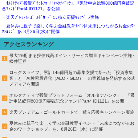
・ｵﾙﾀﾅﾃｨﾌﾞ投資ﾌﾟﾗｯﾄﾌｫｰﾑ｢ｵﾙﾀﾅﾊﾞﾝｸ｣､『累計申込総額800億円突破記
念ﾌｧﾝﾄﾞPart4 ID1121』を公開
・楽天ﾌﾟﾚﾐｱﾑ･ｺﾞｰﾙﾄﾞｶｰﾄﾞで､積立応援ｷｬﾝﾍﾟｰﾝ実施
・夏休みに親子で楽しく学ぶ金融教育ｲﾍﾞﾝﾄ｢未来につながるお金のﾜｰ
ｸｼｮｯﾌﾟ｣を､8月26日(水)に開催
アクセスランキング
最大1%貯まる投信残高ポイントサービス増量キャンペーン実施～
1
松井証券
ロックスライフ、累計145億円超の募集支援で培った「投資家集
客」と「AI検索最適化（AEO・GEO）」の実践知を発信する公式
2
メディアを開設
オルタナティブ投資プラットフォーム「オルタナバンク」、『累
3
計申込総額800億円突破記念ファンドPart4 ID1121』を公開
楽天プレミアム・ゴールドカードで、積立応援キャンペーン実施
4
夏休みに親子で楽しく学ぶ金融教育イベント「未来につながるお
5
金のワークショップ」を、8月26日（水）に開催