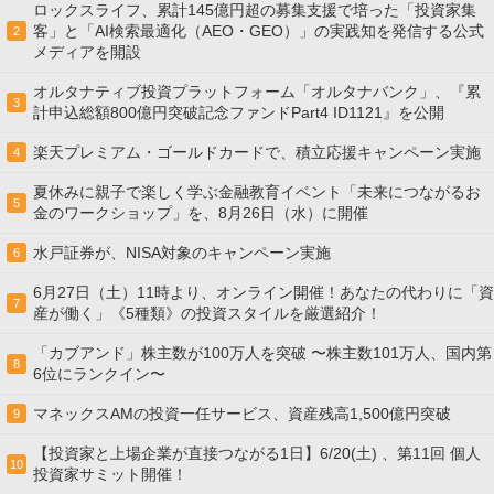
ロックスライフ、累計145億円超の募集支援で培った「投資家集
客」と「AI検索最適化（AEO・GEO）」の実践知を発信する公式
2
メディアを開設
オルタナティブ投資プラットフォーム「オルタナバンク」、『累
3
計申込総額800億円突破記念ファンドPart4 ID1121』を公開
楽天プレミアム・ゴールドカードで、積立応援キャンペーン実施
4
夏休みに親子で楽しく学ぶ金融教育イベント「未来につながるお
5
金のワークショップ」を、8月26日（水）に開催
水戸証券が、NISA対象のキャンペーン実施
6
6月27日（土）11時より、オンライン開催！あなたの代わりに「資
7
産が働く」《5種類》の投資スタイルを厳選紹介！
「カブアンド」株主数が100万人を突破 〜株主数101万人、国内第
8
6位にランクイン〜
マネックスAMの投資一任サービス、資産残高1,500億円突破
9
【投資家と上場企業が直接つながる1日】6/20(土) 、第11回 個人
10
投資家サミット開催！