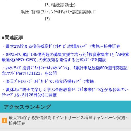
P､相続診断士)
浜田 智暉(ﾌｧｲﾅﾝｼｬﾙｱｶﾃ゙ﾐｰ認定講師､F
P)
■関連記事
・最大1%貯まる投信残高ﾎﾟｲﾝﾄｻｰﾋﾞｽ増量ｷｬﾝﾍﾟｰﾝ実施～松井証券
・ﾛｯｸｽﾗｲﾌ､累計145億円超の募集支援で培った｢投資家集客｣と｢AI検索
最適化(AEO･GEO)｣の実践知を発信する公式ﾒﾃﾞｨｱを開設
・ｵﾙﾀﾅﾃｨﾌﾞ投資ﾌﾟﾗｯﾄﾌｫｰﾑ｢ｵﾙﾀﾅﾊﾞﾝｸ｣､『累計申込総額800億円突破記
念ﾌｧﾝﾄﾞPart4 ID1121』を公開
・楽天ﾌﾟﾚﾐｱﾑ･ｺﾞｰﾙﾄﾞｶｰﾄﾞで､積立応援ｷｬﾝﾍﾟｰﾝ実施
・夏休みに親子で楽しく学ぶ金融教育ｲﾍﾞﾝﾄ｢未来につながるお金のﾜｰ
ｸｼｮｯﾌﾟ｣を､8月26日(水)に開催
アクセスランキング
最大1%貯まる投信残高ポイントサービス増量キャンペーン実施～
1
松井証券