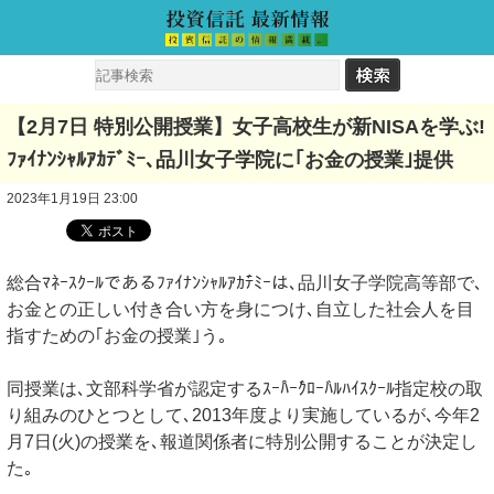
【2月7日 特別公開授業】女子高校生が新NISAを学ぶ!
ﾌｧｲﾅﾝｼｬﾙｱｶﾃﾞﾐｰ､品川女子学院に｢お金の授業｣提供
2023年1月19日 23:00
総合ﾏﾈｰｽｸｰﾙであるﾌｧｲﾅﾝｼｬﾙｱｶﾃ゙ﾐｰは､品川女子学院高等部で､
お金との正しい付き合い方を身につけ､自立した社会人を目
指すための｢お金の授業｣う｡
同授業は､文部科学省が認定するｽｰﾊ゚ｰｸ゙ﾛｰﾊ゙ﾙﾊｲｽｸｰﾙ指定校の取
り組みのひとつとして､2013年度より実施しているが､今年2
月7日(火)の授業を､報道関係者に特別公開することが決定し
た｡