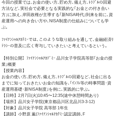
今回の授業では､お金の使い方､貯め方､備え方､ﾄﾗﾌﾞﾙの回避
方法など､実社会で必要となる実践的な｢お金との付き合い
方｣に加え､岸田政権が主導する｢新NISA時代｣到来を前に､資
産運用への向き合い方や､NISA制度の仕組みについても学
ぶ｡
ﾌｧｲﾅﾝｼｬﾙｱｶﾃ゙ﾐｰでは､このような取り組みを通して､金融経済ﾘ
ﾃﾗｼｰの普及に広く寄与していきたいと考えているという｡
【特別公開】ﾌｧｲﾅﾝｼｬﾙｱｶﾃﾞﾐｰ 品川女子学院高等部｢お金の授
業｣概要
【授業内容】
お金の使い方､貯め方､備え方､ﾄﾗﾌﾞﾙの回避など､社会に出る
までに知っておきたいお金の知識を､｢ｲﾝﾌﾚ等の時事問題･資
産運用基礎･新NISA制度｣を例に､実践的に学ぶ｡
【日時】2月7日(火)10:45〜12:35(途中休憩時間あり)
【場所】品川女子学院(東京都品川区北品川3-3-12)
【対象】品川女子学院 高等部 1年生
【講師】小野原 薫(ﾌｧｲﾅﾝｼｬﾙｱｶﾃ゙ﾐｰ認定講師､F