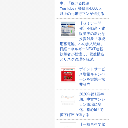
中、『稼げる民泊
YouTube』登録者4,000人
以上の元銀行マンが伝える
【セミナー開
催】不動産・建
設業界の新たな
投資対象「系統
用蓄電池」への参入戦略。
日経エネルギーNEXT連載
執筆者が登壇し、収益構造
とリスク管理を解説。
ポイントサービ
ス増量キャンペ
ーンを実施ー松
井証券
2026年第1四半
期、中古マンシ
ョン市場に変
化、都心5区で
値下げ圧力強まる
【一棟再生で収