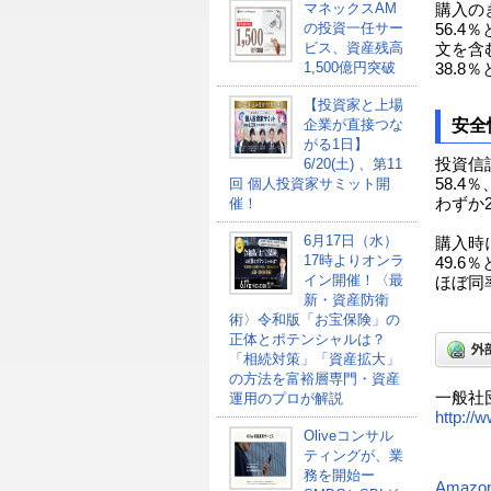
マネックスAM
購入の
の投資一任サー
56.
ビス、資産残高
文を含
1,500億円突破
38.8
【投資家と上場
安全
企業が直接つな
がる1日】
投資信
6/20(土) 、第11
58.4
回 個人投資家サミット開
わずか
催！
6月17日（水）
購入時
17時よりオンラ
49.
イン開催！〈最
ほぼ同
新・資産防衛
術〉令和版「お宝保険」の
正体とポテンシャルは？
「相続対策」「資産拡大」
の方法を富裕層専門・資産
一般社
運用のプロが解説
http://w
Oliveコンサル
ティングが、業
務を開始ー
Amazo