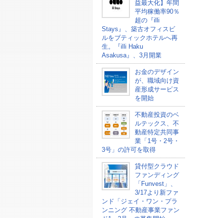
益最大化】年間
平均稼働率90％
超の『illi
Stays』、築古オフィスビ
ルをブティックホテルへ再
生。『illi Haku
Asakusa』、3月開業
お金のデザイン
が、職域向け資
産形成サービス
を開始
不動産投資のベ
ルテックス、不
動産特定共同事
業「1号・2号・
3号」の許可を取得
貸付型クラウド
ファンディング
「Funvest」、
3/17より新ファ
ンド「ジェイ・ワン・プラ
ンニング 不動産事業ファン