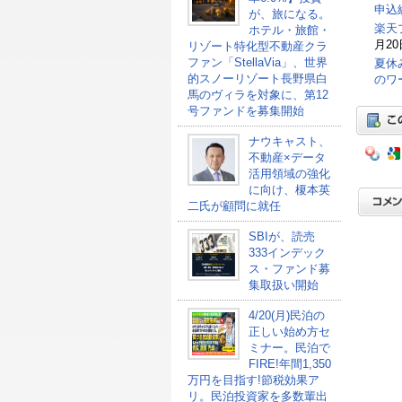
申込総
が、旅になる。
楽天
ホテル・旅館・
月20
リゾート特化型不動産クラ
ファン「StellaVia」、世界
夏休
的スノーリゾート長野県白
のワ
馬のヴィラを対象に、第12
号ファンドを募集開始
ナウキャスト、
不動産×データ
活用領域の強化
に向け、榎本英
二氏が顧問に就任
SBIが、読売
333インデック
ス・ファンド募
集取扱い開始
4/20(月)民泊の
正しい始め方セ
ミナー。民泊で
FIRE!年間1,350
万円を目指す!節税効果ア
リ。民泊投資家を多数輩出