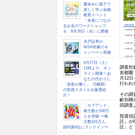
夏休みに親子で
楽しく学ぶ金融
教育イベント
「未来につなが
るお金のワークショップ」
を、8月26日（水）に開催
水戸証券が、
NISA対象のキ
ャンペーン実施
6月27日（土）
調査対
11時より、オン
首都圏
ライン開催！あ
月12
なたの代わりに
行われ
「資産が働く」《5種類》
の投資スタイルを厳選紹
その調
介！
齢別構
回調査
「カブアンド」
株主数が100万
投資信
人を突破 〜株
託」が
主数101万人、
託」と
国内第6位にランクイン〜