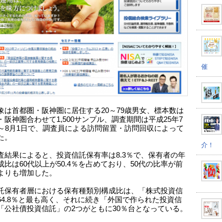
催
象は首都圏・阪神圏に居住する20～79歳男女、標本数は
・阪神圏合わせて1,500サンプル、調査期間は平成25年7
日～8月1日で、調査員による訪問留置・訪問回収によって
た。
介！
査結果によると、投資信託保有率は8.3％で、保有者の年
成比は60代以上が50.4％を占めており、50代の比率が前
よりも増加した。
託保有者層における保有種類別構成比は、「株式投資信
64.8％と最も高く、それに続き「外国で作られた投資信
「公社債投資信託」の2つがともに30％台となっている。