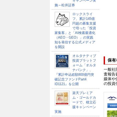
キャンペーン実
施～松井証券
ロックスライ
フ、累計145億
円超の募集支援
で培った「投資
家集客」と「AI検索最適化
（AEO・GEO）」の実践
知を発信する公式メディア
を開設
オルタナティブ
保有
投資プラットフ
ォーム「オルタ
一般社
ナバンク」、
査報告
『累計申込総額800億円突
媒体や
破記念ファンドPart4
の投資
ID1121』を公開
楽天プレミア
ム・ゴールドカ
ードで、積立応
援キャンペーン
実施