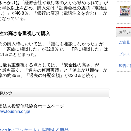
きっかけは「証券会社や銀行等の人から勧められて」が
4％と半数以上を占め、購入先は「証券会社の店頭（電話注
む）」が46.8％、「銀行の店頭（電話注文を含む）」が
％となっている。
お問い
性の高さを重視して購入
ご意見
託の購入時においては、「誰にも相談しなかった」が
％、「家族に相談した」が32.8％で、「FPに相談した」は
プレス
2.4％にとどまった。
に最も重要視する点としては、「安全性の高さ」が
広告に
6％と最も高く、「過去の運用実績」と「値上がり期待」が
率の約36％、「過去の分配金額」が22.0％と続く。
団法人投資信託協会ホームページ
ww.toushin.or.jp/
n.co.jp : アンケート に関連する商品