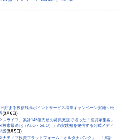
1%貯まる投信残高ポイントサービス増量キャンペーン実施～松
券
(8月6日)
クスライフ、累計145億円超の募集支援で培った「投資家集客」
AI検索最適化（AEO・GEO）」の実践知を発信する公式メディ
開設
(8月5日)
タナティブ投資プラットフォーム「オルタナバンク」、『累計