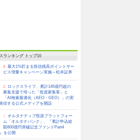
スランキング トップ10
1.
最大1%貯まる投信残高ポイントサー
ビス増量キャンペーン実施～松井証券
2.
ロックスライフ、累計145億円超の
募集支援で培った「投資家集客」と
「AI検索最適化（AEO・GEO）」の実
発信する公式メディアを開設
3.
オルタナティブ投資プラットフォー
ム「オルタナバンク」、『累計申込総
額800億円突破記念ファンドPart4
21』を公開