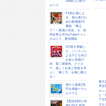
SMBCとSBIグ
ループ
FX初心者によ
る、初心者のた
めの新感覚FX
番組 『教え
て！一夜漬け先生』を、松
井証券公式YouTubeチャン
ネルにて、配信開始
5万部を突破し
た、パックンに
よる子ども向け
お金と投資の
本、第二弾発売。クイズ
で、楽しくお金と投資を学
ぶ！「稼ぐ力」を身に着け
る！
最大
預かり資産2兆
井証
円を突破ーウェ
ロッ
ルスナビ
と「
アを
【想定利回り年
オル
率6.0%】投資