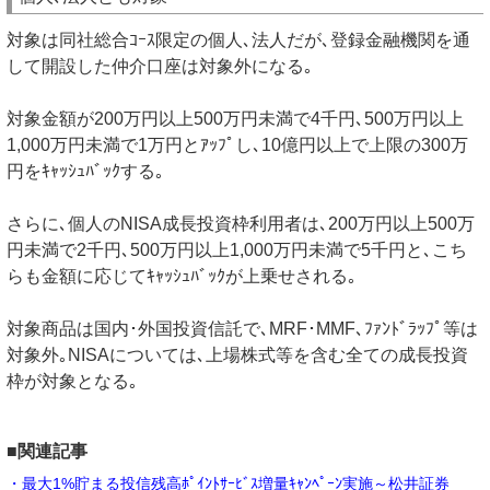
対象は同社総合ｺｰｽ限定の個人､法人だが､登録金融機関を通
して開設した仲介口座は対象外になる｡
対象金額が200万円以上500万円未満で4千円､500万円以上
1,000万円未満で1万円とｱｯﾌﾟし､10億円以上で上限の300万
円をｷｬｯｼｭﾊﾞｯｸする｡
さらに､個人のNISA成長投資枠利用者は､200万円以上500万
円未満で2千円､500万円以上1,000万円未満で5千円と､こち
らも金額に応じてｷｬｯｼｭﾊﾞｯｸが上乗せされる｡
対象商品は国内･外国投資信託で､MRF･MMF､ﾌｧﾝﾄﾞﾗｯﾌﾟ等は
対象外｡NISAについては､上場株式等を含む全ての成長投資
枠が対象となる｡
■関連記事
・最大1%貯まる投信残高ﾎﾟｲﾝﾄｻｰﾋﾞｽ増量ｷｬﾝﾍﾟｰﾝ実施～松井証券