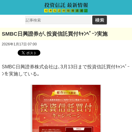
SMBC日興證券が､投資信託買付ｷｬﾝﾍﾟｰﾝ実施
2026年1月17日 07:00
SMBC日興證券株式会社は､3月13日まで投資信託買付ｷｬﾝﾍﾟｰ
ﾝを実施している｡