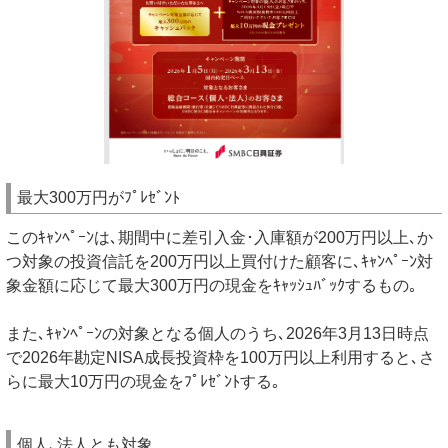
最大300万円がﾌﾟﾚｾﾞﾝﾄ
このｷｬﾝﾍﾟｰﾝは､期間中に差引入金･入庫額が200万円以上､か
つ対象の投資信託を200万円以上買付けた顧客に､ｷｬﾝﾍﾟｰﾝ対
象金額に応じて最大300万円の現金をｷｬｯｼｭﾊﾞｯｸするもの｡
また､ｷｬﾝﾍﾟｰﾝの対象となる個人のうち､2026年3月13日時点
で2026年勘定NISA成長投資枠を100万円以上利用すると､さ
らに最大10万円の現金をﾌﾟﾚｾﾞﾝﾄする｡
個人､法人とも対象