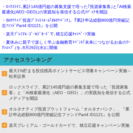
・ﾛｯｸｽﾗｲﾌ､累計145億円超の募集支援で培った｢投資家集客｣と｢AI検索
最適化(AEO･GEO)｣の実践知を発信する公式ﾒﾃﾞｨｱを開設
・ｵﾙﾀﾅﾃｨﾌﾞ投資ﾌﾟﾗｯﾄﾌｫｰﾑ｢ｵﾙﾀﾅﾊﾞﾝｸ｣､『累計申込総額800億円突破記
念ﾌｧﾝﾄﾞPart4 ID1121』を公開
・楽天ﾌﾟﾚﾐｱﾑ･ｺﾞｰﾙﾄﾞｶｰﾄﾞで､積立応援ｷｬﾝﾍﾟｰﾝ実施
・夏休みに親子で楽しく学ぶ金融教育ｲﾍﾞﾝﾄ｢未来につながるお金のﾜｰ
ｸｼｮｯﾌﾟ｣を､8月26日(水)に開催
アクセスランキング
最大1%貯まる投信残高ポイントサービス増量キャンペーン実施～
1
松井証券
ロックスライフ、累計145億円超の募集支援で培った「投資家集
客」と「AI検索最適化（AEO・GEO）」の実践知を発信する公式
2
メディアを開設
オルタナティブ投資プラットフォーム「オルタナバンク」、『累
3
計申込総額800億円突破記念ファンドPart4 ID1121』を公開
楽天プレミアム・ゴールドカードで、積立応援キャンペーン実施
4