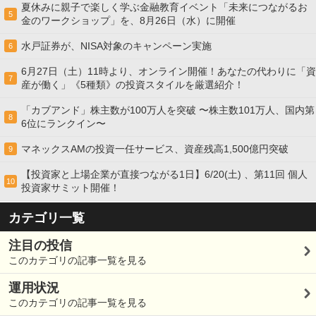
夏休みに親子で楽しく学ぶ金融教育イベント「未来につながるお
5
金のワークショップ」を、8月26日（水）に開催
水戸証券が、NISA対象のキャンペーン実施
6
6月27日（土）11時より、オンライン開催！あなたの代わりに「資
7
産が働く」《5種類》の投資スタイルを厳選紹介！
「カブアンド」株主数が100万人を突破 〜株主数101万人、国内第
8
6位にランクイン〜
マネックスAMの投資一任サービス、資産残高1,500億円突破
9
【投資家と上場企業が直接つながる1日】6/20(土) 、第11回 個人
10
投資家サミット開催！
カテゴリ一覧
注目の投信
このカテゴリの記事一覧を見る
運用状況
このカテゴリの記事一覧を見る