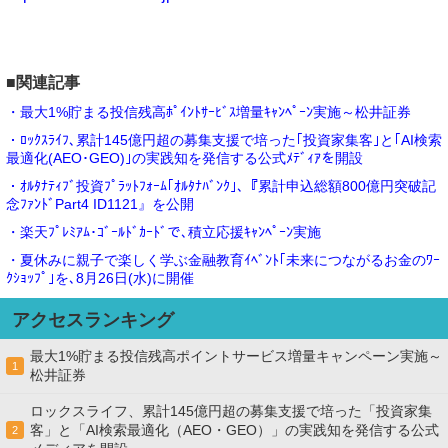
■関連記事
・最大1%貯まる投信残高ﾎﾟｲﾝﾄｻｰﾋﾞｽ増量ｷｬﾝﾍﾟｰﾝ実施～松井証券
・ﾛｯｸｽﾗｲﾌ､累計145億円超の募集支援で培った｢投資家集客｣と｢AI検索
最適化(AEO･GEO)｣の実践知を発信する公式ﾒﾃﾞｨｱを開設
・ｵﾙﾀﾅﾃｨﾌﾞ投資ﾌﾟﾗｯﾄﾌｫｰﾑ｢ｵﾙﾀﾅﾊﾞﾝｸ｣､『累計申込総額800億円突破記
念ﾌｧﾝﾄﾞPart4 ID1121』を公開
・楽天ﾌﾟﾚﾐｱﾑ･ｺﾞｰﾙﾄﾞｶｰﾄﾞで､積立応援ｷｬﾝﾍﾟｰﾝ実施
・夏休みに親子で楽しく学ぶ金融教育ｲﾍﾞﾝﾄ｢未来につながるお金のﾜｰ
ｸｼｮｯﾌﾟ｣を､8月26日(水)に開催
アクセスランキング
最大1%貯まる投信残高ポイントサービス増量キャンペーン実施～
1
松井証券
ロックスライフ、累計145億円超の募集支援で培った「投資家集
客」と「AI検索最適化（AEO・GEO）」の実践知を発信する公式
2