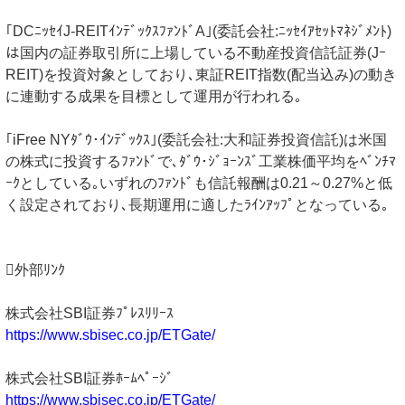
｢DCﾆｯｾｲJ-REITｲﾝﾃﾞｯｸｽﾌｧﾝﾄﾞA｣(委託会社:ﾆｯｾｲｱｾｯﾄﾏﾈｼﾞﾒﾝﾄ)
は国内の証券取引所に上場している不動産投資信託証券(Jｰ
REIT)を投資対象としており､東証REIT指数(配当込み)の動き
に連動する成果を目標として運用が行われる｡
｢iFree NYﾀﾞｳ･ｲﾝﾃﾞｯｸｽ｣(委託会社:大和証券投資信託)は米国
の株式に投資するﾌｧﾝﾄﾞで､ﾀﾞｳ･ｼﾞｮｰﾝｽﾞ工業株価平均をﾍﾞﾝﾁﾏ
ｰｸとしている｡いずれのﾌｧﾝﾄﾞも信託報酬は0.21～0.27%と低
く設定されており､長期運用に適したﾗｲﾝｱｯﾌﾟとなっている｡
外部ﾘﾝｸ
株式会社SBI証券ﾌﾟﾚｽﾘﾘｰｽ
https://www.sbisec.co.jp/ETGate/
株式会社SBI証券ﾎｰﾑﾍﾟｰｼﾞ
https://www.sbisec.co.jp/ETGate/