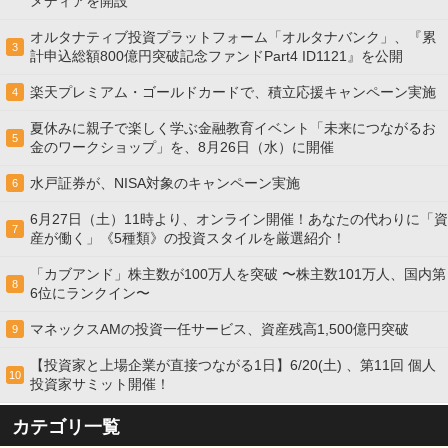
メディアを開設
オルタナティブ投資プラットフォーム「オルタナバンク」、『累
3
計申込総額800億円突破記念ファンドPart4 ID1121』を公開
楽天プレミアム・ゴールドカードで、積立応援キャンペーン実施
4
夏休みに親子で楽しく学ぶ金融教育イベント「未来につながるお
5
金のワークショップ」を、8月26日（水）に開催
水戸証券が、NISA対象のキャンペーン実施
6
6月27日（土）11時より、オンライン開催！あなたの代わりに「資
7
産が働く」《5種類》の投資スタイルを厳選紹介！
「カブアンド」株主数が100万人を突破 〜株主数101万人、国内第
8
6位にランクイン〜
マネックスAMの投資一任サービス、資産残高1,500億円突破
9
【投資家と上場企業が直接つながる1日】6/20(土) 、第11回 個人
10
投資家サミット開催！
カテゴリ一覧