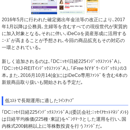
2016年5月に行われた確定拠出年金法等の改正により､2017
年1月以降は公務員､主婦等を含むすべての現役世代が実質的
に加入対象となる｡それに伴い､iDeCoを資産形成に活用する
ﾆｰｽﾞが高まることが予想され､今回の商品拡充もその対応の
一環とされている｡
新しく追加されるのは､｢DCﾆｯｾｲ日経225ｲﾝﾃﾞｯｸｽﾌｧﾝﾄﾞA｣､
｢DCﾆｯｾｲJ-REITｲﾝﾃﾞｯｸｽﾌｧﾝﾄﾞA｣､｢iFree NYﾀﾞｳ･ｲﾝﾃﾞｯｸｽ｣の3
本｡また､2016月10月14(金)にはiDeCo専用ﾌｧﾝﾄﾞを含む4本の
新規商品取り扱いも開始される予定だ｡
低ｺｽﾄで長期運用に適したﾗｲﾝｱｯﾌﾟ
｢DCﾆｯｾｲ日経225ｲﾝﾃﾞｯｸｽﾌｧﾝﾄﾞA｣(委託会社:ﾆｯｾｲｱｾｯﾄﾏﾈｼﾞﾒﾝﾄ)
は日経平均株価(225種･東証)をﾍﾞﾝﾁﾏｰｸとした運用を行い､国
内株式200銘柄以上に等株数投資を行うﾌｧﾝﾄﾞだ｡