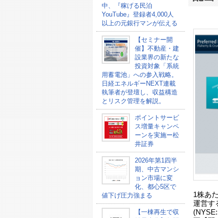
中、『稼げる民泊
YouTube』登録者4,000人
以上の元銀行マンが伝える
【セミナー開
催】不動産・建
設業界の新たな
投資対象「系統
用蓄電池」への参入戦略。
日経エネルギーNEXT連載
執筆者が登壇し、収益構造
とリスク管理を解説。
ポイントサービ
ス増量キャンペ
ーンを実施ー松
井証券
2026年第1四半
期、中古マンシ
ョン市場に変
化、都心5区で
1株あたり
値下げ圧力強まる
運営する投資
【一棟再生で収
(NYS