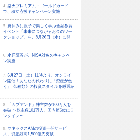
4.
楽天プレミアム・ゴールドカード
で、積立応援キャンペーン実施
5.
夏休みに親子で楽しく学ぶ金融教育
イベント「未来につながるお金のワー
クショップ」を、8月26日（水）に開
6.
水戸証券が、NISA対象のキャンペー
ン実施
7.
6月27日（土）11時より、オンライ
ン開催！あなたの代わりに「資産が働
く」《5種類》の投資スタイルを厳選紹
8.
「カブアンド」株主数が100万人を
突破 〜株主数101万人、国内第6位にラ
ンクイン〜
9.
マネックスAMの投資一任サービ
ス、資産残高1,500億円突破