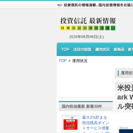
2026年08月08日(土)
TOP
>
運用状況
運用状
米投資
ark
ル突
国内投信最新 新着30件
最大1%貯まる
投信残高ポイン
トサービス増量