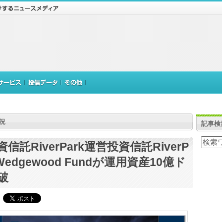
況
記事検
信託RiverPark運営投資信託RiverP
 Wedgewood Fundが運用資産10億ド
破