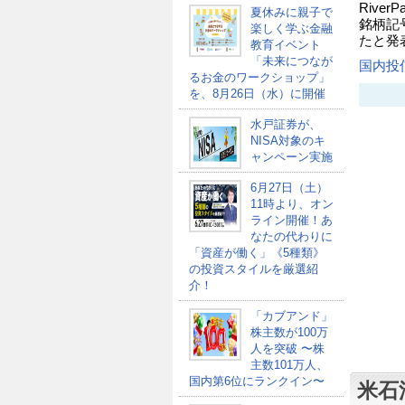
River
夏休みに親子で
銘柄記
楽しく学ぶ金融
たと発
教育イベント
「未来につなが
国内投
るお金のワークショップ」
を、8月26日（水）に開催
水戸証券が、
NISA対象のキ
ャンペーン実施
6月27日（土）
11時より、オン
ライン開催！あ
なたの代わりに
「資産が働く」《5種類》
の投資スタイルを厳選紹
介！
「カブアンド」
株主数が100万
人を突破 〜株
主数101万人、
国内第6位にランクイン〜
米石油