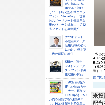
が、旅になる。
ホテル・旅館・
リゾート特化型不動産クラ
ファン「StellaVia」、世界
的スノーリゾート長野県白
馬のヴィラを対象に、第12
号ファンドを募集開始
ナウキャスト、
不動産×データ
活用領域の強化
に向け、榎本英
1株あた
二氏が顧問に就任
ALPSは、U
SBIが、読売
配当を宣
333インデック
（権利
ス・ファンド募
当）；2
集取扱い開始
国内投
4/20(月)民泊の
正しい始め方セ
ミナー。民泊で
米投資
FIRE!年間1,350
万円を目指す!節税効果ア
配当
リ。民泊投資家を多数輩出