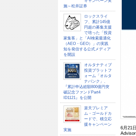
キャンペーン実
施～松井証券
ロックスライ
フ、累計145億
円超の募集支援
で培った「投資
家集客」と「AI検索最適化
（AEO・GEO）」の実践
知を発信する公式メディア
を開設
オルタナティブ
投資プラットフ
ォーム「オルタ
ナバンク」、
『累計申込総額800億円突
破記念ファンドPart4
ID1121』を公開
楽天プレミア
ム・ゴールドカ
ードで、積立応
援キャンペーン
6月21
実施
Advi