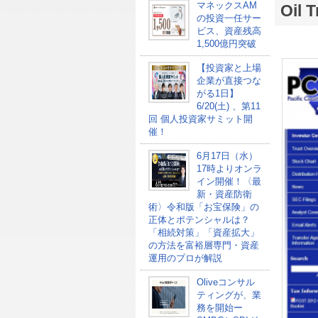
マネックスAM
Oil
の投資一任サー
ビス、資産残高
1,500億円突破
【投資家と上場
企業が直接つな
がる1日】
6/20(土) 、第11
回 個人投資家サミット開
催！
6月17日（水）
17時よりオンラ
イン開催！〈最
新・資産防衛
術〉令和版「お宝保険」の
正体とポテンシャルは？
「相続対策」「資産拡大」
の方法を富裕層専門・資産
運用のプロが解説
Oliveコンサル
ティングが、業
務を開始ー