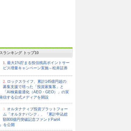
スランキング トップ10
1.
最大1%貯まる投信残高ポイントサー
ビス増量キャンペーン実施～松井証券
2.
ロックスライフ、累計145億円超の
募集支援で培った「投資家集客」と
「AI検索最適化（AEO・GEO）」の実
発信する公式メディアを開設
3.
オルタナティブ投資プラットフォー
ム「オルタナバンク」、『累計申込総
額800億円突破記念ファンドPart4
21』を公開