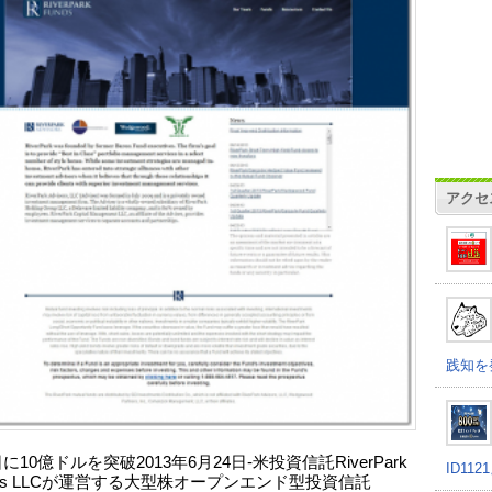
アクセ
践知を
日に10億ドルを突破2013年6月24日-米投資信託RiverPark
ID11
sors LLCが運営する大型株オープンエンド型投資信託