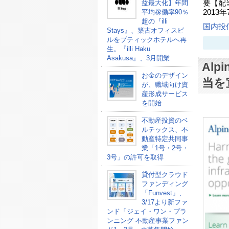
益最大化】年間
要【配当
平均稼働率90％
2013年
超の『illi
国内投
Stays』、築古オフィスビ
ルをブティックホテルへ再
生。『illi Haku
Asakusa』、3月開業
Alpi
お金のデザイン
当を
が、職域向け資
産形成サービス
を開始
不動産投資のベ
ルテックス、不
動産特定共同事
業「1号・2号・
3号」の許可を取得
貸付型クラウド
ファンディング
「Funvest」、
3/17より新ファ
ンド「ジェイ・ワン・プラ
ンニング 不動産事業ファン