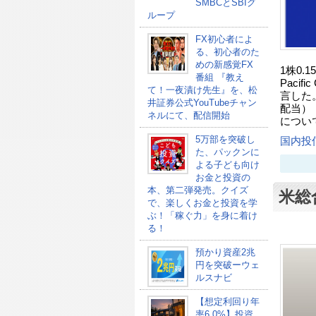
SMBCとSBIグ
ループ
FX初心者によ
る、初心者のた
めの新感覚FX
1株0.
番組 『教え
Pacif
て！一夜漬け先生』を、松
言した。
井証券公式YouTubeチャン
配当）；
ネルにて、配信開始
につい
5万部を突破し
国内投
た、パックンに
よる子ども向け
お金と投資の
本、第二弾発売。クイズ
米総
で、楽しくお金と投資を学
ぶ！「稼ぐ力」を身に着け
る！
預かり資産2兆
円を突破ーウェ
ルスナビ
【想定利回り年
率6.0%】投資