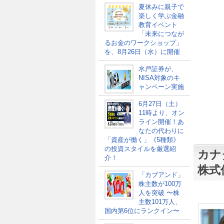
夏休みに親子で
楽しく学ぶ金融
教育イベント
「未来につなが
るお金のワークショップ」
を、8月26日（水）に開催
水戸証券が、
NISA対象のキ
ャンペーン実施
6月27日（土）
11時より、オン
ライン開催！あ
なたの代わりに
「資産が働く」《5種類》
の投資スタイルを厳選紹
カナダ
介！
株式
「カブアンド」
株主数が100万
人を突破 〜株
主数101万人、
国内第6位にランクイン〜