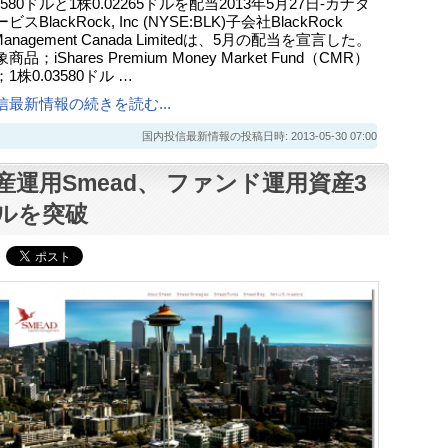
03580ドルと1株0.02265ドルを配当2013年5月27日-カナダ
スBlackRock, Inc (NYSE:BLK)子会社BlackRock
 Management Canada Limitedは、5月の配当を宣言した。
品；iShares Premium Money Market Fund（CMR）
1株0.03580ドル …
信最新情報の続きを読む...
国内投信最新情報の投稿日時: 2013-05-30 07:00
産運用Smead、 ファンド運用資産3
ルを突破