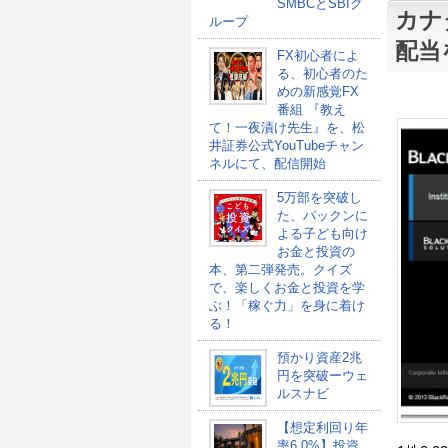
SMBCとSBIグ
カナ
ループ
配当
FX初心者によ
る、初心者のた
めの新感覚FX
番組 『教え
て！一夜漬け先生』を、松
井証券公式YouTubeチャン
ネルにて、配信開始
5万部を突破し
た、パックンに
よる子ども向け
お金と投資の
本、第二弾発売。クイズ
で、楽しくお金と投資を学
ぶ！「稼ぐ力」を身に着け
る！
預かり資産2兆
円を突破ーウェ
ルスナビ
【想定利回り年
率6.0%】投資