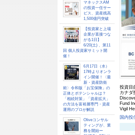
マネックスAM
の投資一任サー
ビス、資産残高
1,500億円突破
【投資家と上場
企業が直接つな
がる1日】
6/20(土) 、第11
回 個人投資家サミット開
催！
6月17日（水）
17時よりオンラ
イン開催！〈最
新・資産防衛
投資目
術〉令和版「お宝保険」の
カナダ投資
正体とポテンシャルは？
Discov
「相続対策」「資産拡大」
Fund I
の方法を富裕層専門・資産
Vigil H
運用のプロが解説
国内投
Oliveコンサル
ティングが、業
務を開始ー