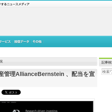
況
記事検
管理AllianceBernstein 、配当を宣