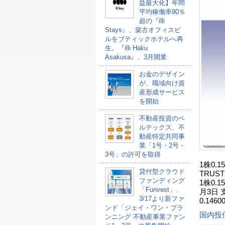
益最大化】年間
平均稼働率90％
超の『illi
Stays』、築古オフィスビ
ルをブティックホテルへ再
生。『illi Haku
Asakusa』、3月開業
お金のデザイン
が、職域向け資
産形成サービス
を開始
不動産投資のベ
ルテックス、不
動産特定共同事
業「1号・2号・
3号」の許可を取得
1株0.1
貸付型クラウド
TRUS
ファンディング
1株0.
「Funvest」、
月3日 
3/17より新ファ
0.14
ンド「ジェイ・ワン・プラ
国内投
ンニング 不動産事業ファン