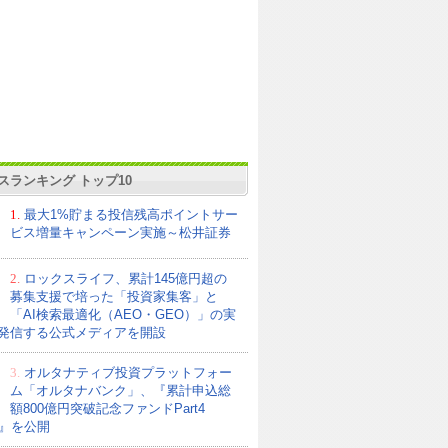
スランキング トップ10
1.
最大1%貯まる投信残高ポイントサー
ビス増量キャンペーン実施～松井証券
2.
ロックスライフ、累計145億円超の
募集支援で培った「投資家集客」と
「AI検索最適化（AEO・GEO）」の実
発信する公式メディアを開設
3.
オルタナティブ投資プラットフォー
ム「オルタナバンク」、『累計申込総
額800億円突破記念ファンドPart4
21』を公開