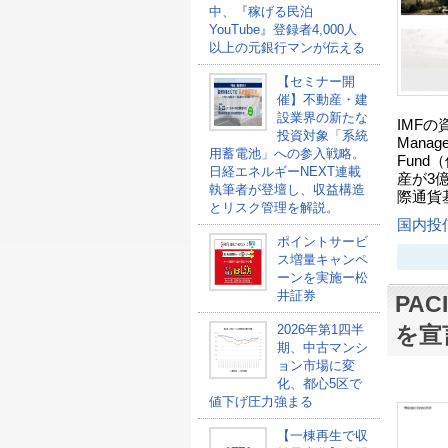
中、『稼げる民泊
YouTube』登録者4,000人
以上の元銀行マンが伝える
【セミナー開
催】不動産・建
設業界の新たな
IMFの
投資対象「系統
Manag
用蓄電池」への参入戦略。
Fun
日経エネルギーNEXT連載
産が3
執筆者が登壇し、収益構造
際通貨
とリスク管理を解説。
国内投
ポイントサービ
ス増量キャンペ
ーンを実施ー松
井証券
PAC
2026年第1四半
を宣
期、中古マンシ
ョン市場に変
化、都心5区で
値下げ圧力強まる
【一棟再生で収