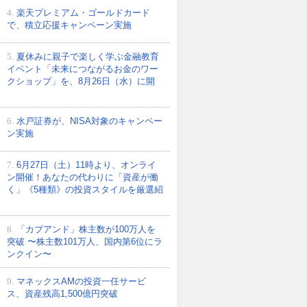
4.
楽天プレミアム・ゴールドカード
で、積立応援キャンペーン実施
5.
夏休みに親子で楽しく学ぶ金融教育
イベント「未来につながるお金のワー
クショップ」を、8月26日（水）に開
6.
水戸証券が、NISA対象のキャンペー
ン実施
7.
6月27日（土）11時より、オンライ
ン開催！あなたの代わりに「資産が働
く」《5種類》の投資スタイルを厳選紹
8.
「カブアンド」株主数が100万人を
突破 〜株主数101万人、国内第6位にラ
ンクイン〜
9.
マネックスAMの投資一任サービ
ス、資産残高1,500億円突破