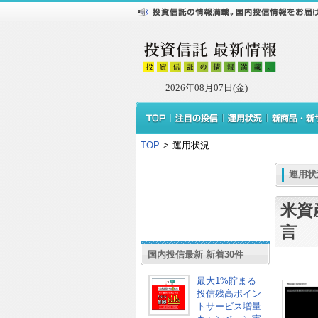
2026年08月07日(金)
TOP
>
運用状況
運用状
米資産
言
国内投信最新 新着30件
最大1%貯まる
投信残高ポイン
トサービス増量