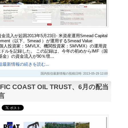
資金流入が起因2013年5月23日- 米資産運用Smead Capital
ement（以下、Smead ）が運用するSmead Value
d（個人投資家：SMVLX、機関投資家：SMVMX）の運用資
億ドルを記録した。 この記録は、今年の初めからIMF（国
基金）の資金流入が90％増…
信最新情報の続きを読む...
国内投信最新情報の投稿日時: 2013-05-29 12:00
IFIC COAST OIL TRUST、6月の配当
言