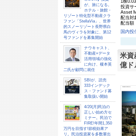
1株0.
が、旅になる。
投資サービ
ホテル・旅館・
Asset
リゾート特化型不動産クラ
配当対象商
ファン「StellaVia」、世界
配当額；
的スノーリゾート長野県白
国内投
馬のヴィラを対象に、第12
号ファンドを募集開始
ナウキャスト、
不動産×データ
米資
活用領域の強化
億ド
に向け、榎本英
二氏が顧問に就任
SBIが、読売
333インデック
ス・ファンド募
集取扱い開始
4/20(月)民泊の
正しい始め方セ
ミナー。民泊で
FIRE!年間1,350
万円を目指す!節税効果ア
リ。民泊投資家を多数輩出