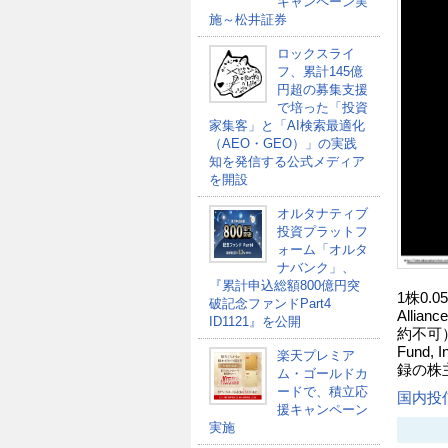
キャンペーン実
施～松井証券
ロックスライ
フ、累計145億
円超の募集支援
で培った「投資
家集客」と「AI検索最適化
（AEO・GEO）」の実践
知を発信する公式メディア
を開設
オルタナティブ
投資プラットフ
ォーム「オルタ
ナバンク」、
『累計申込総額800億円突
1株0.
破記念ファンドPart4
Alli
ID1121』を公開
約不可）の
Fund,
楽天プレミア
録の株
ム・ゴールドカ
ードで、積立応
国内投
援キャンペーン
実施