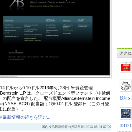
アクセ
0514ドルから0.10ドル2013年5月28日-米資産管理
anceBernstein L.P.は、クローズドエンド型ファンド（中途解
践知を
配当を宣言した。 配当概要AllianceBernstein Income
 Inc(NYSE: ACG) 配当額；1株0.04ドル 登録日（この日登
主に配当）…
信最新情報の続きを読む...
ID11
国内投信最新情報の投稿日時: 2013-06-01 07:00