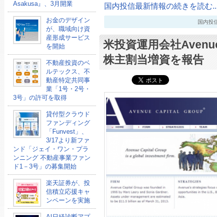
Asakusa』、3月開業
国内投信最新情報の続きを読む..
お金のデザイン
国内投信最新
が、職域向け資
産形成サービス
米投資運用会社AvenueCa
を開始
株主割当増資を報告
不動産投資のベ
ルテックス、不
動産特定共同事
業「1号・2号・
3号」の許可を取得
貸付型クラウド
ファンディング
「Funvest」、
3/17より新ファ
ンド「ジェイ・ワン・プラ
ンニング 不動産事業ファン
ド1－3号」の募集開始
楽天証券が、投
信積立応援キャ
ンペーンを実施
AI日経診断アプ