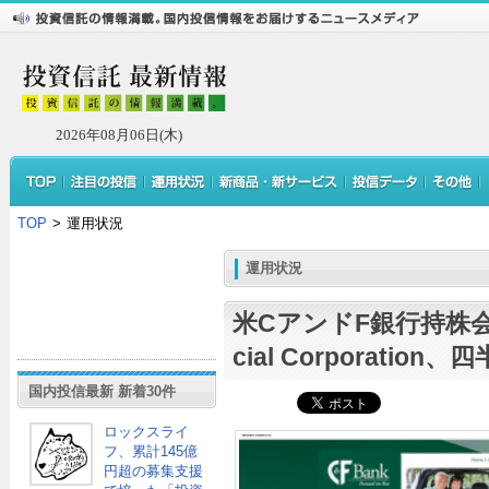
2026年08月06日(木)
TOP
>
運用状況
運用状況
米CアンドF銀行持株会社
cial Corporatio
国内投信最新 新着30件
ロックスライ
フ、累計145億
円超の募集支援