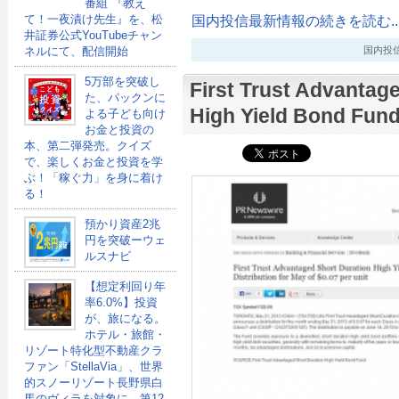
番組 『教え
国内投信最新情報の続きを読む..
て！一夜漬け先生』を、松
井証券公式YouTubeチャン
国内投信最新
ネルにて、配信開始
5万部を突破し
First Trust Advantag
た、パックンに
High Yield Bond
よる子ども向け
お金と投資の
本、第二弾発売。クイズ
で、楽しくお金と投資を学
ぶ！「稼ぐ力」を身に着け
る！
預かり資産2兆
円を突破ーウェ
ルスナビ
【想定利回り年
率6.0%】投資
が、旅になる。
ホテル・旅館・
リゾート特化型不動産クラ
ファン「StellaVia」、世界
的スノーリゾート長野県白
馬のヴィラを対象に、第12