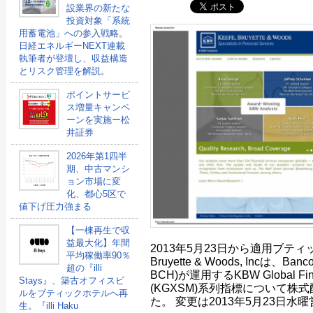
設業界の新たな
投資対象「系統
用蓄電池」への参入戦略。
日経エネルギーNEXT連載
執筆者が登壇し、収益構造
とリスク管理を解説。
ポイントサービ
ス増量キャンペ
ーンを実施ー松
井証券
2026年第1四半
期、中古マンシ
ョン市場に変
化、都心5区で
値下げ圧力強まる
【一棟再生で収
益最大化】年間
2013年5月23日から適用ブティッ
平均稼働率90％
Bruyette & Woods, Incは、Banco
超の『illi
BCH)が運用するKBW Global Financ
Stays』、築古オフィスビ
(KGXSM)系列指標について株
ルをブティックホテルへ再
た。 変更は2013年5月23日
生。『illi Haku