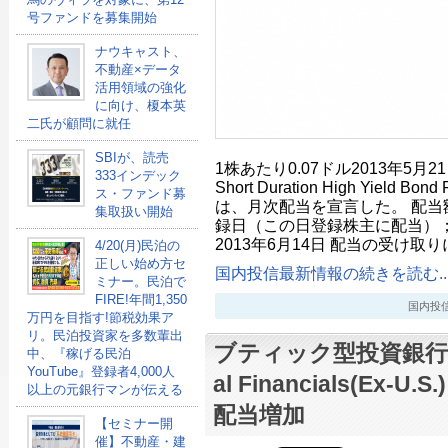
号ファンドを募集開始
ナウキャスト、
不動産×データ
活用領域の強化
に向け、榎本英
二氏が顧問に就任
SBIが、読売
1株あたり0.07ドル2013年5月21日- Fi
333インデック
Short Duration High Yield B
ス・ファンド募
は、月次配当を宣言した。 配当額
集取扱い開始
録日（この日登録株主に配当）；2
2013年6月14日 配当の受け取り
4/20(月)民泊の
正しい始め方セ
国内投信最新情報の続きを読む..
ミナー。民泊で
FIRE!年間1,350
国内投信最新
万円を目指す!節税効果ア
リ。民泊投資家を多数輩出
ブティック型投資銀行KB
中、『稼げる民泊
YouTube』登録者4,000人
al Financials(Ex-U
以上の元銀行マンが伝える
配当増加
【セミナー開
催】不動産・建