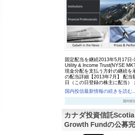
固定配当を継続2013年5月17日-米投資
Utility & Income Trust(N
現金分配を支払う方針の継続を承認
の配当詳細【2013年7月】 配当
日（この日登録の株主に配当）
国内投信最新情報の続きを読む..
国内投信最新
カナダ投資信託Scotia、
Growth Fundの公募