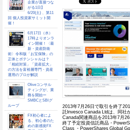
企業が直接つな
がる1日】
6/20(土) 、第11
回 個人投資家サミット開
催！
6月17日（水）
17時よりオンラ
イン開催！〈最
新・資産防衛
術〉令和版「お宝保険」の
正体とポテンシャルは？
「相続対策」「資産拡大」
の方法を富裕層専門・資産
運用のプロが解説
Oliveコンサル
ティングが、業
務を開始ー
SMBCとSBIグ
ループ
2013年7月26日で取引を終了20
託Invesco Canada Ltdは、同
FX初心者によ
Canada関連商品を2013年7
る、初心者のた
終了予定投資信託商品・PowerShares 
めの新感覚FX
Class ・PowerShares Global G