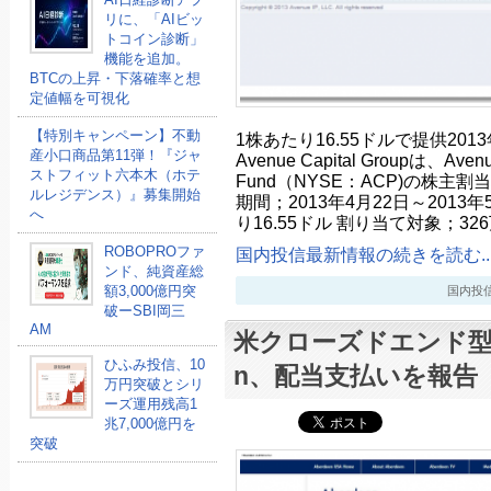
リに、「AIビッ
トコイン診断」
機能を追加。
BTCの上昇・下落確率と想
定値幅を可視化
【特別キャンペーン】不動
1株あたり16.55ドルで提供201
産小口商品第11弾！『ジャ
Avenue Capital Groupは、Avenue 
ストフィット六本木（ホテ
Fund（NYSE：ACP)の株主
ルレジデンス）』募集開始
期間；2013年4月22日～2013
へ
り16.55ドル 割り当て対象；326
ROBOPROファ
国内投信最新情報の続きを読む..
ンド、純資産総
額3,000億円突
国内投信最新
破ーSBI岡三
AM
米クローズドエンド型投
ひふみ投信、10
n、配当支払いを報告
万円突破とシリ
ーズ運用残高1
兆7,000億円を
突破