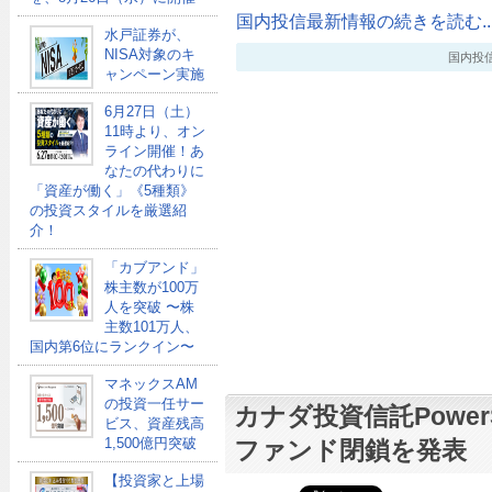
国内投信最新情報の続きを読む..
水戸証券が、
NISA対象のキ
国内投信最新
ャンペーン実施
6月27日（土）
11時より、オン
ライン開催！あ
なたの代わりに
「資産が働く」《5種類》
の投資スタイルを厳選紹
介！
「カブアンド」
株主数が100万
人を突破 〜株
主数101万人、
国内第6位にランクイン〜
マネックスAM
の投資一任サー
カナダ投資信託PowerSh
ビス、資産残高
1,500億円突破
ファンド閉鎖を発表
【投資家と上場