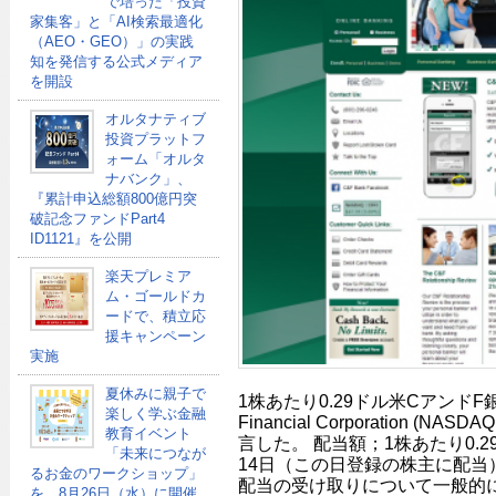
で培った「投資
家集客」と「AI検索最適化
（AEO・GEO）」の実践
知を発信する公式メディア
を開設
オルタナティブ
投資プラットフ
ォーム「オルタ
ナバンク」、
『累計申込総額800億円突
破記念ファンドPart4
ID1121』を公開
楽天プレミア
ム・ゴールドカ
ードで、積立応
援キャンペーン
実施
夏休みに親子で
1株あたり0.29ドル米Cアンド
楽しく学ぶ金融
Financial Corporation (N
教育イベント
言した。 配当額；1株あたり0.29
「未来につなが
14日（この日登録の株主に配当） 
るお金のワークショップ」
配当の受け取りについて一般的
を、8月26日（水）に開催