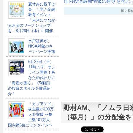
国内投信最新情報の続きを読む..
夏休みに親子で
楽しく学ぶ金融
国内投信最新
教育イベント
「未来につなが
るお金のワークショップ」
を、8月26日（水）に開催
水戸証券が、
NISA対象のキ
ャンペーン実施
6月27日（土）
11時より、オン
ライン開催！あ
なたの代わりに
「資産が働く」《5種類》
の投資スタイルを厳選紹
介！
「カブアンド」
野村AM、「ノムラ日米
株主数が100万
人を突破 〜株
（毎月）」の分配金を
主数101万人、
国内第6位にランクイン〜