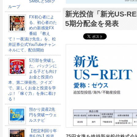
SMBCとSBIグ
ループ
新光投信「新光US-RE
FX初心者によ
5期分配金を発表
る、初心者のた
めの新感覚FX
番組 『教え
て！一夜漬け先生』を、松
井証券公式YouTubeチャン
ネルにて、配信開始
5万部を突破し
た、パックンに
よる子ども向け
お金と投資の
本、第二弾発売。クイズ
で、楽しくお金と投資を学
ぶ！「稼ぐ力」を身に着け
る！
預かり資産2兆
円を突破ーウェ
ルスナビ
【想定利回り年
75円水準を維持新光投信株式会
率6.0%】投資