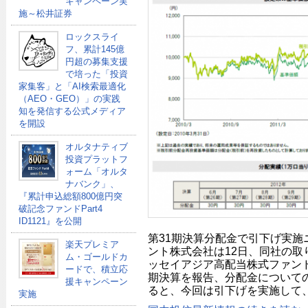
キャンペーン実
施～松井証券
ロックスライ
フ、累計145億
円超の募集支援
で培った「投資
家集客」と「AI検索最適化
（AEO・GEO）」の実践
知を発信する公式メディア
を開設
オルタナティブ
投資プラットフ
ォーム「オルタ
ナバンク」、
『累計申込総額800億円突
破記念ファンドPart4
ID1121』を公開
第31期決算分配金で引下げ実施
楽天プレミア
ント株式会社は12日、同社の取
ム・ゴールドカ
ッセイアジア高配当株式ファンド
ードで、積立応
期決算を報告、分配金について
援キャンペーン
ると、今回は引下げを実施して、
実施