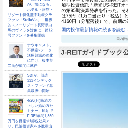
加型投資信託「新光US-REIT
が、旅になる。
ホテル・旅館・
の第95期決算発表を行った。そ
リゾート特化型不動産クラ
は75円（1万口当たり・税込）
ファン「StellaVia」、世界
4160円（分配落後）で、前期の2
的スノーリゾート長野県白
国内投信最新情報の続きを読む..
馬のヴィラを対象に、第12
号ファンドを募集開始
国内投信最新
ナウキャスト、
不動産×データ
J-REITガイドブッ
活用領域の強化
に向け、榎本英
二氏が顧問に就任
SBIが、読売
333インデック
ス・ファンド募
集取扱い開始
4/20(月)民泊の
正しい始め方セ
ミナー。民泊で
FIRE!年間1,350
万円を目指す!節税効果ア
リ。民泊投資家を多数輩出