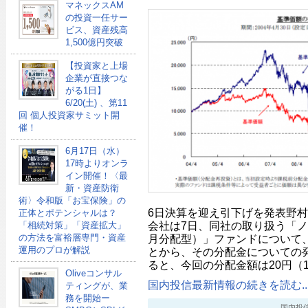
マネックスAM
の投資一任サー
ビス、資産残高
1,500億円突破
【投資家と上場
企業が直接つな
がる1日】
6/20(土) 、第11
回 個人投資家サミット開
催！
6月17日（水）
17時よりオンラ
イン開催！〈最
新・資産防衛
術〉令和版「お宝保険」の
6日決算を迎え引下げを発表野
正体とポテンシャルは？
会社は7日、同社の取り扱う「ノ
「相続対策」「資産拡大」
月分配型）」ファンドについて、
の方法を富裕層専門・資産
運用のプロが解説
とから、その分配金についての発
ると、今回の分配金額は20円（
Oliveコンサル
国内投信最新情報の続きを読む..
ティングが、業
務を開始ー
国内投信最新