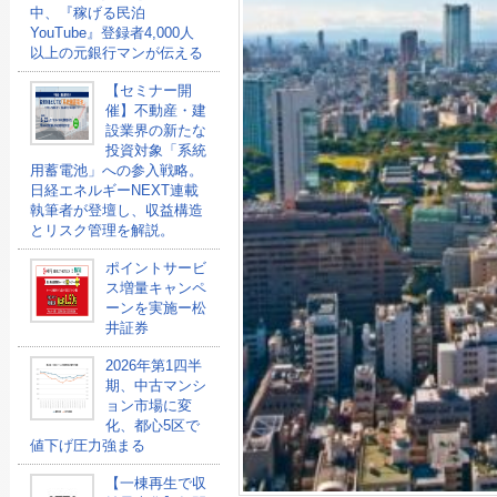
中、『稼げる民泊
YouTube』登録者4,000人
以上の元銀行マンが伝える
【セミナー開
催】不動産・建
設業界の新たな
投資対象「系統
用蓄電池」への参入戦略。
日経エネルギーNEXT連載
執筆者が登壇し、収益構造
とリスク管理を解説。
ポイントサービ
ス増量キャンペ
ーンを実施ー松
井証券
2026年第1四半
期、中古マンシ
ョン市場に変
化、都心5区で
値下げ圧力強まる
【一棟再生で収