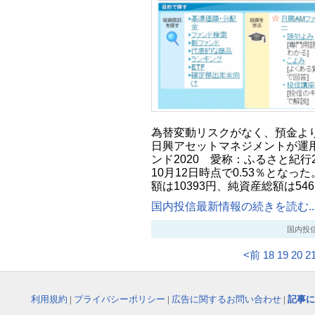
為替変動リスクがなく、預金よ
日興アセットマネジメントが運
ンド2020 愛称：ふるさと紀行2
10月12日時点で0.53％となっ
額は10393円、純資産総額は54
国内投信最新情報の続きを読む..
国内投信最新
<前
18
19
20
2
利用規約
|
プライバシーポリシー
|
広告に関するお問い合わせ
|
記事に