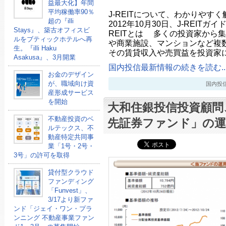
益最大化】年間
平均稼働率90％
J-REITについて、わかりやす
超の『illi
2012年10月30日、J-REITガ
Stays』、築古オフィスビ
REITとは 多くの投資家から
ルをブティックホテルへ再
や商業施設、マンションなど複
生。『illi Haku
その賃貸収入や売買益を投資家
Asakusa』、3月開業
国内投信最新情報の続きを読む..
お金のデザイン
が、職域向け資
国内投信最新
産形成サービス
を開始
大和住銀投信投資顧問
不動産投資のベ
先証券ファンド」の運
ルテックス、不
動産特定共同事
業「1号・2号・
3号」の許可を取得
貸付型クラウド
ファンディング
「Funvest」、
3/17より新ファ
ンド「ジェイ・ワン・プラ
ンニング 不動産事業ファン