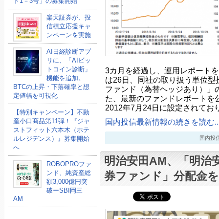
ド1－3号」の募集開始
楽天証券が、投
信積立応援キャ
ンペーンを実施
AI日経診断アプ
リに、「AIビッ
トコイン診断」
3カ月を経過し、運用レポート
機能を追加。
は26日、同社の取り扱う単位型
BTCの上昇・下落確率と想
ファンド（為替ヘッジあり）」
定値幅を可視化
た、最新のファンドレポートを
2012年7月24日に設定されて
【特別キャンペーン】不動
産小口商品第11弾！『ジャ
国内投信最新情報の続きを読む..
ストフィット六本木（ホテ
ルレジデンス）』募集開始
国内投信最新
へ
明治安田AM、「明治
ROBOPROファ
ンド、純資産総
券ファンド」分配金を
額3,000億円突
破ーSBI岡三
AM