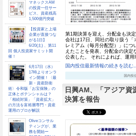
マネックスAM
の投資一任サー
ビス、資産残高
1,500億円突破
【投資家と上場
第1期決算を迎え、分配金も決
企業が直接つな
会社は17日、同社の取り扱う「
がる1日】
レミアム（毎月分配型）」につ
6/20(土) 、第11
えたことを発表、分配金の決定
回 個人投資家サミット開
催！
公表した。 それによれば、運用
国内投信最新情報の続きを読む..
6月17日（水）
17時よりオンラ
国内投信最新
イン開催！〈最
新・資産防衛
日興AM、「アジア資
術〉令和版「お宝保険」の
正体とポテンシャルは？
決算を報告
「相続対策」「資産拡大」
の方法を富裕層専門・資産
運用のプロが解説
Oliveコンサル
ティングが、業
務を開始ー