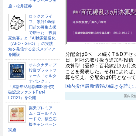
キャンペーン実
施～松井証券
ロックスライ
フ、累計145億
円超の募集支援
で培った「投資
家集客」と「AI検索最適化
（AEO・GEO）」の実践
知を発信する公式メディア
分配金は0ベース続くT＆Dアセ
を開設
日、同社の取り扱う追加型投信
オルタナティブ
決算型（愛称：百花繚乱3カ月
投資プラットフ
ことを発表した。それによれば、
ォーム「オルタ
算を迎え、分配金は0円となって
ナバンク」、
国内投信最新情報の続きを読む..
『累計申込総額800億円突
破記念ファンドPart4
国内投信最新
ID1121』を公開
楽天プレミア
ム・ゴールドカ
ードで、積立応
援キャンペーン
実施