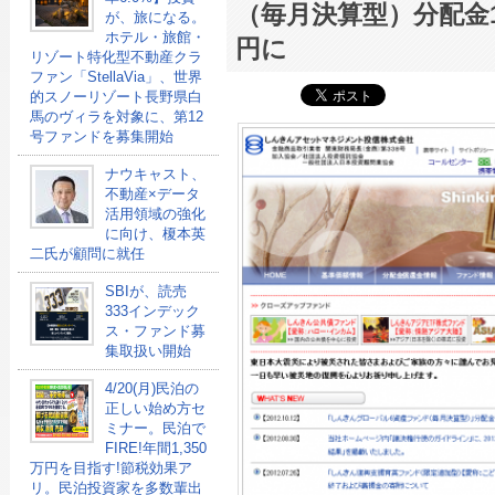
（毎月決算型）分配金1
が、旅になる。
ホテル・旅館・
円に
リゾート特化型不動産クラ
ファン「StellaVia」、世界
的スノーリゾート長野県白
馬のヴィラを対象に、第12
号ファンドを募集開始
ナウキャスト、
不動産×データ
活用領域の強化
に向け、榎本英
二氏が顧問に就任
SBIが、読売
333インデック
ス・ファンド募
集取扱い開始
4/20(月)民泊の
正しい始め方セ
ミナー。民泊で
FIRE!年間1,350
万円を目指す!節税効果ア
リ。民泊投資家を多数輩出