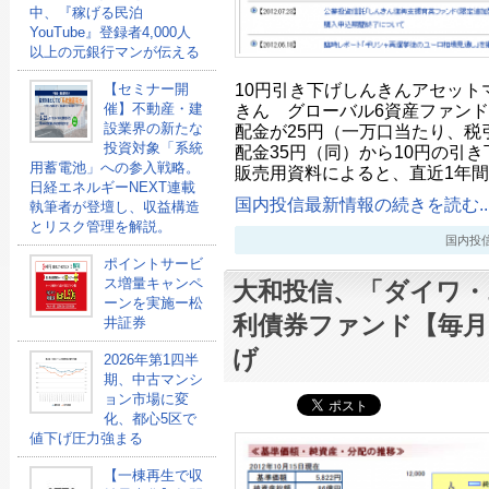
中、『稼げる民泊
YouTube』登録者4,000人
以上の元銀行マンが伝える
10円引き下げしんきんアセット
【セミナー開
きん グローバル6資産ファンド
催】不動産・建
設業界の新たな
配金が25円（一万口当たり、税
投資対象「系統
配金35円（同）から10円の引
用蓄電池」への参入戦略。
販売用資料によると、直近1年
日経エネルギーNEXT連載
国内投信最新情報の続きを読む..
執筆者が登壇し、収益構造
とリスク管理を解説。
国内投信最新
ポイントサービ
ス増量キャンペ
大和投信、「ダイワ・
ーンを実施ー松
利債券ファンド【毎月
井証券
げ
2026年第1四半
期、中古マンシ
ョン市場に変
化、都心5区で
値下げ圧力強まる
【一棟再生で収