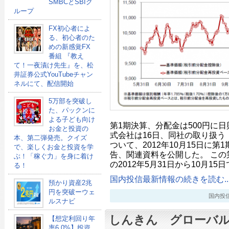
SMBCとSBIグ
ループ
FX初心者によ
る、初心者のた
めの新感覚FX
番組 『教え
て！一夜漬け先生』を、松
井証券公式YouTubeチャン
ネルにて、配信開始
5万部を突破し
た、パックンに
よる子ども向け
第1期決算、分配金は500円に
お金と投資の
式会社は16日、同社の取り扱う
本、第二弾発売。クイズ
ついて、2012年10月15日に
で、楽しくお金と投資を学
告、関連資料を公開した。 この
ぶ！「稼ぐ力」を身に着け
の2012年5月31日から10月15
る！
国内投信最新情報の続きを読む..
預かり資産2兆
円を突破ーウェ
国内投信最新
ルスナビ
しんきん グローバル
【想定利回り年
率6.0%】投資