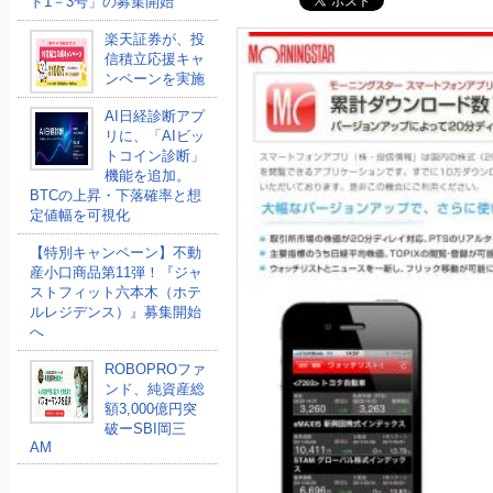
ド1－3号」の募集開始
楽天証券が、投
信積立応援キャ
ンペーンを実施
AI日経診断アプ
リに、「AIビッ
トコイン診断」
機能を追加。
BTCの上昇・下落確率と想
定値幅を可視化
【特別キャンペーン】不動
産小口商品第11弾！『ジャ
ストフィット六本木（ホテ
ルレジデンス）』募集開始
へ
ROBOPROファ
ンド、純資産総
額3,000億円突
破ーSBI岡三
AM