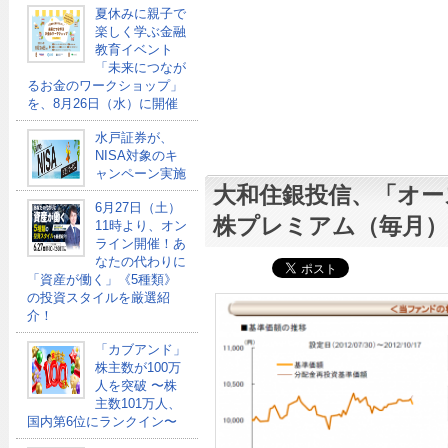
夏休みに親子で
楽しく学ぶ金融
教育イベント
「未来につなが
るお金のワークショップ」
を、8月26日（水）に開催
水戸証券が、
NISA対象のキ
ャンペーン実施
大和住銀投信、「オー
6月27日（土）
株プレミアム（毎月）
11時より、オン
ライン開催！あ
なたの代わりに
「資産が働く」《5種類》
の投資スタイルを厳選紹
介！
「カブアンド」
株主数が100万
人を突破 〜株
主数101万人、
国内第6位にランクイン〜