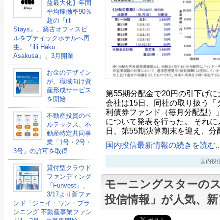
益最大化】年間
平均稼働率90％
超の『illi
Stays』、築古オフィスビ
ルをブティックホテルへ再
生。『illi Haku
Asakusa』、3月開業
お金のデザイン
が、職域向け資
産形成サービス
第55期分配金で20円の引下げ
を開始
会社は15日、同社の取り扱う「
利債券ファンド（毎月分配型）
不動産投資のベ
について発表を行った。 それに
ルテックス、不
日、第55期決算期末を迎え、分
動産特定共同事
業「1号・2号・
国内投信最新情報の続きを読む..
3号」の許可を取得
国内投信最新
貸付型クラウド
ファンディング
モーニングスターの
「Funvest」、
3/17より新ファ
投信情報」が人気、新
ンド「ジェイ・ワン・プラ
ンニング 不動産事業ファン