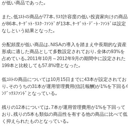
が低い商品であった｡
また､低ｺｽﾄの商品が77本､ﾘｽｸ許容度の低い投資家向けの商品
が86本､ﾀｰｹﾞｯﾄ･ﾘｽｸ･ﾌｧﾝﾄﾞが13本､ﾀｰｹﾞｯﾄ･ﾃﾞｰﾄ･ﾌｧﾝﾄﾞは設定
なしという結果となった｡
分配頻度が低い商品は､NISAの導入を踏まえ中長期的な資産
形成に適した商品として多数設定されており､全体の93%を
占めている｡2011年10月～2012年9月の期間中に設定された
199本と比較しても57.8%増となった｡
低ｺｽﾄの商品については10月15日までに43本が設定されてお
り､そのうちの31本が運用管理費用(信託報酬)が1%を下回るｲ
ﾝﾃﾞｯｸｽﾌｧﾝﾄﾞとなっている｡
残りの12本については､7本が運用管理費用が1%を下回って
おり､残りの5本も類似の商品性を有する他の商品に比べて低
く抑えられたものとなっている｡