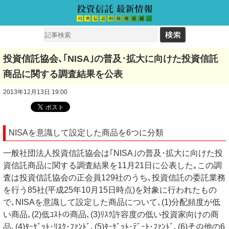
投資信託協会､｢NISA｣の普及･拡大に向けた投資信託
商品に関する調査結果を公表
2013年12月13日 19:00
NISAを意識して設定した商品を6つに分類
一般社団法人投資信託協会は｢NISA｣の普及･拡大に向けた投
資信託商品に関する調査結果を11月21日に公表した｡この調
査は投資信託協会の正会員129社のうち､投資信託の委託業務
を行う85社(平成25年10月15日時点)を対象に行われたもの
で､NISAを意識して設定した商品について､(1)分配頻度が低
い商品､(2)低ｺｽﾄの商品､(3)ﾘｽｸ許容度の低い投資家向けの商
品､(4)ﾀｰｹﾞｯﾄ･ﾘｽｸ･ﾌｧﾝﾄﾞ､(5)ﾀｰｹﾞｯﾄ･ﾃﾞｰﾄ･ﾌｧﾝﾄﾞ､(6)その他の6