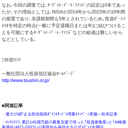
なお､今回の調査では､ﾀｰｹﾞｯﾄ･ﾃﾞｰﾄ･ﾌｧﾝﾄﾞの設定は0本であっ
たが､その理由としては､NISAが2014年から2023年の10年間
の措置であり､非課税期間も5年とされているため､投資ﾎﾟｰﾄﾌ
ｫﾘｵを特定の時点(一般に予定退職日または年)に結びつけるこ
とを可能にするﾀｰｹﾞｯﾄ･ﾃﾞｰﾄ･ﾌｧﾝﾄﾞなどの組成は難しいから
などとしている｡
外部ﾘﾝｸ
一般社団法人投資信託協会ﾎｰﾑﾍﾟｰｼﾞ
http://www.toushin.or.jp/
■関連記事
・最大1%貯まる投信残高ﾎﾟｲﾝﾄｻｰﾋﾞｽ増量ｷｬﾝﾍﾟｰﾝ実施～松井証券
・ﾛｯｸｽﾗｲﾌ､累計145億円超の募集支援で培った｢投資家集客｣と｢AI検索
最適化(AEO･GEO)｣の実践知を発信する公式ﾒﾃﾞｨｱを開設