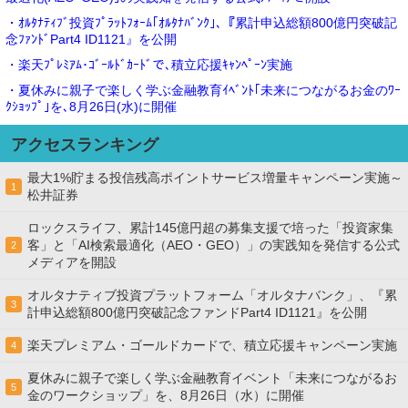
・ｵﾙﾀﾅﾃｨﾌﾞ投資ﾌﾟﾗｯﾄﾌｫｰﾑ｢ｵﾙﾀﾅﾊﾞﾝｸ｣､『累計申込総額800億円突破記
念ﾌｧﾝﾄﾞPart4 ID1121』を公開
・楽天ﾌﾟﾚﾐｱﾑ･ｺﾞｰﾙﾄﾞｶｰﾄﾞで､積立応援ｷｬﾝﾍﾟｰﾝ実施
・夏休みに親子で楽しく学ぶ金融教育ｲﾍﾞﾝﾄ｢未来につながるお金のﾜｰ
ｸｼｮｯﾌﾟ｣を､8月26日(水)に開催
アクセスランキング
最大1%貯まる投信残高ポイントサービス増量キャンペーン実施～
1
松井証券
ロックスライフ、累計145億円超の募集支援で培った「投資家集
客」と「AI検索最適化（AEO・GEO）」の実践知を発信する公式
2
メディアを開設
オルタナティブ投資プラットフォーム「オルタナバンク」、『累
3
計申込総額800億円突破記念ファンドPart4 ID1121』を公開
楽天プレミアム・ゴールドカードで、積立応援キャンペーン実施
4
夏休みに親子で楽しく学ぶ金融教育イベント「未来につながるお
5
金のワークショップ」を、8月26日（水）に開催