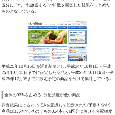
区分にそれぞれ該当するﾌｧﾝﾄﾞ数を回答した結果をまとめた
ものとなっている｡
平成25年10月15日を調査基準とし､平成24年10月1日～平成
25年10月15日までに設定した商品と､平成25年10月16日～平
成25年12月末までに設定予定の商品を分けて集計している｡
全体の93%を占める､分配頻度が低い商品
調査結果によると､NISAを意識して設定された(予定も含む)
商品は336本で､そのうちの314本が､6区分における分配頻度