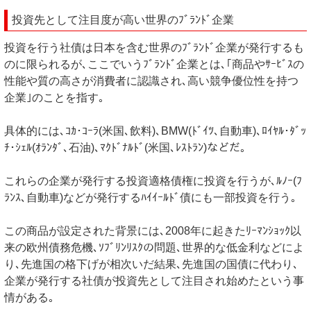
投資先として注目度が高い世界のﾌﾞﾗﾝﾄﾞ企業
投資を行う社債は日本を含む世界のﾌﾞﾗﾝﾄﾞ企業が発行するも
のに限られるが､ここでいうﾌﾞﾗﾝﾄﾞ企業とは､｢商品やｻｰﾋﾞｽの
性能や質の高さが消費者に認識され､高い競争優位性を持つ
企業｣のことを指す｡
具体的には､ｺｶ･ｺｰﾗ(米国､飲料)､BMW(ﾄﾞｲﾂ､自動車)､ﾛｲﾔﾙ･ﾀﾞｯ
ﾁ･ｼｪﾙ(ｵﾗﾝﾀﾞ､石油)､ﾏｸﾄﾞﾅﾙﾄﾞ(米国､ﾚｽﾄﾗﾝ)などだ｡
これらの企業が発行する投資適格債権に投資を行うが､ﾙﾉｰ(ﾌ
ﾗﾝｽ､自動車)などが発行するﾊｲｲｰﾙﾄﾞ債にも一部投資を行う｡
この商品が設定された背景には､2008年に起きたﾘｰﾏﾝｼｮｯｸ以
来の欧州債務危機､ｿﾌﾞﾘﾝﾘｽｸの問題､世界的な低金利などによ
り､先進国の格下げが相次いだ結果､先進国の国債に代わり､
企業が発行する社債が投資先として注目され始めたという事
情がある｡