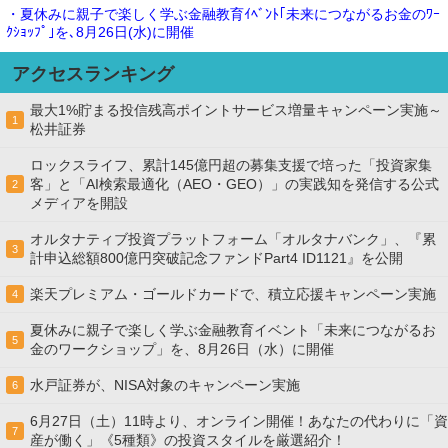
・夏休みに親子で楽しく学ぶ金融教育ｲﾍﾞﾝﾄ｢未来につながるお金のﾜｰ
ｸｼｮｯﾌﾟ｣を､8月26日(水)に開催
アクセスランキング
最大1%貯まる投信残高ポイントサービス増量キャンペーン実施～
1
松井証券
ロックスライフ、累計145億円超の募集支援で培った「投資家集
客」と「AI検索最適化（AEO・GEO）」の実践知を発信する公式
2
メディアを開設
オルタナティブ投資プラットフォーム「オルタナバンク」、『累
3
計申込総額800億円突破記念ファンドPart4 ID1121』を公開
楽天プレミアム・ゴールドカードで、積立応援キャンペーン実施
4
夏休みに親子で楽しく学ぶ金融教育イベント「未来につながるお
5
金のワークショップ」を、8月26日（水）に開催
水戸証券が、NISA対象のキャンペーン実施
6
6月27日（土）11時より、オンライン開催！あなたの代わりに「資
7
産が働く」《5種類》の投資スタイルを厳選紹介！