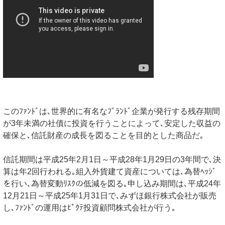
このﾌｧﾝﾄﾞは､世界的に有名なﾌﾞﾗﾝﾄﾞ企業が発行する残存期間
が3年未満の社債に投資を行うことによって､安定した収益の
確保と､信託財産の成長を図ることを目的とした商品だ｡
信託期間は平成25年2月1日～平成28年1月29日の3年間で､決
算は年2回行われる｡組入外貨建て資産については､為替ﾍｯｼﾞ
を行い､為替変動ﾘｽｸの低減を図る｡申し込み期間は､平成24年
12月21日～平成25年1月31日で､みずほ銀行株式会社が販売
し､ﾌｧﾝﾄﾞの運用はﾋﾟｸﾃ投資顧問株式会社が行う｡