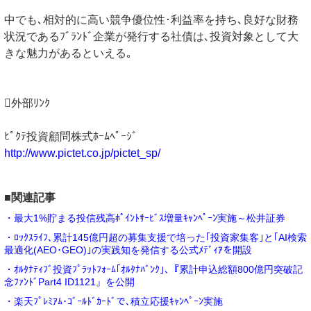
中でも､相対的に高い競争優位性･利益率を持ち､良好な財務
状況であるﾌﾞﾗﾝﾄﾞ企業が発行する社債は､投資対象として大
きな魅力があるといえる｡
外部ﾘﾝｸ
ﾋﾟｸﾃ投資顧問株式ﾎｰﾑﾍﾟｰｼﾞ
http://www.pictet.co.jp/pictet_sp/
■関連記事
・最大1%貯まる投信残高ﾎﾟｲﾝﾄｻｰﾋﾞｽ増量ｷｬﾝﾍﾟｰﾝ実施～松井証券
・ﾛｯｸｽﾗｲﾌ､累計145億円超の募集支援で培った｢投資家集客｣と｢AI検索
最適化(AEO･GEO)｣の実践知を発信する公式ﾒﾃﾞｨｱを開設
・ｵﾙﾀﾅﾃｨﾌﾞ投資ﾌﾟﾗｯﾄﾌｫｰﾑ｢ｵﾙﾀﾅﾊﾞﾝｸ｣､『累計申込総額800億円突破記
念ﾌｧﾝﾄﾞPart4 ID1121』を公開
・楽天ﾌﾟﾚﾐｱﾑ･ｺﾞｰﾙﾄﾞｶｰﾄﾞで､積立応援ｷｬﾝﾍﾟｰﾝ実施