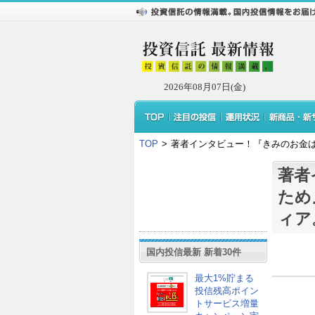
2026年08月07日(金)
TOP
>
著者インタビュー！『きみのお金は
著者
ため
ィア
国内投信最新 新着30件
最大1%貯まる
投信残高ポイン
トサービス増量