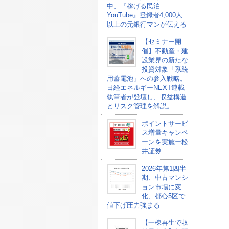
中、『稼げる民泊
YouTube』登録者4,000人
以上の元銀行マンが伝える
【セミナー開
催】不動産・建
設業界の新たな
投資対象「系統
用蓄電池」への参入戦略。
日経エネルギーNEXT連載
執筆者が登壇し、収益構造
とリスク管理を解説。
ポイントサービ
ス増量キャンペ
ーンを実施ー松
井証券
2026年第1四半
期、中古マンシ
ョン市場に変
化、都心5区で
値下げ圧力強まる
【一棟再生で収