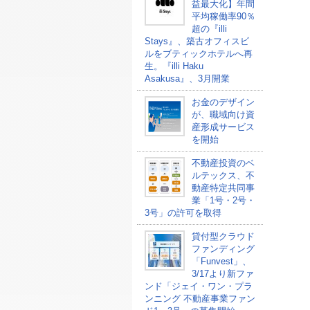
益最大化】年間
平均稼働率90％
超の『illi
Stays』、築古オフィスビ
ルをブティックホテルへ再
生。『illi Haku
Asakusa』、3月開業
お金のデザイン
が、職域向け資
産形成サービス
を開始
不動産投資のベ
ルテックス、不
動産特定共同事
業「1号・2号・
3号」の許可を取得
貸付型クラウド
ファンディング
「Funvest」、
3/17より新ファ
ンド「ジェイ・ワン・プラ
ンニング 不動産事業ファン