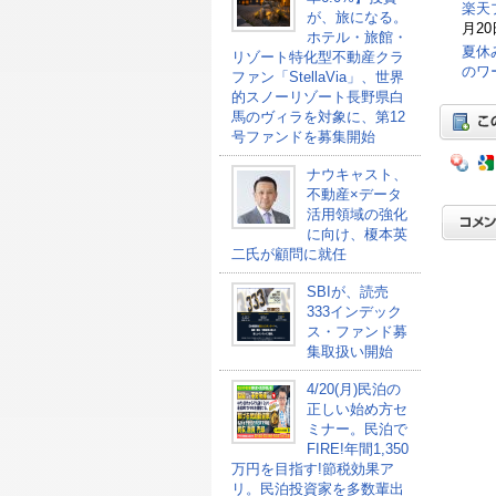
楽天
が、旅になる。
月20
ホテル・旅館・
夏休
リゾート特化型不動産クラ
のワ
ファン「StellaVia」、世界
的スノーリゾート長野県白
馬のヴィラを対象に、第12
号ファンドを募集開始
ナウキャスト、
不動産×データ
活用領域の強化
に向け、榎本英
二氏が顧問に就任
SBIが、読売
333インデック
ス・ファンド募
集取扱い開始
4/20(月)民泊の
正しい始め方セ
ミナー。民泊で
FIRE!年間1,350
万円を目指す!節税効果ア
リ。民泊投資家を多数輩出