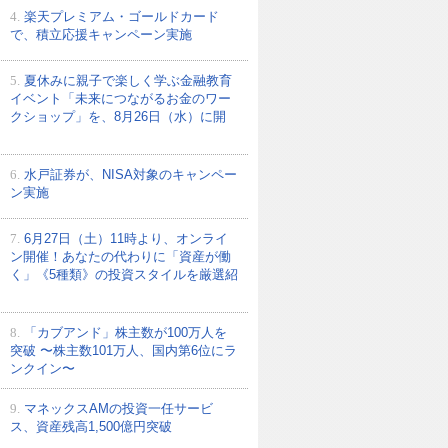
4.
楽天プレミアム・ゴールドカード
で、積立応援キャンペーン実施
5.
夏休みに親子で楽しく学ぶ金融教育
イベント「未来につながるお金のワー
クショップ」を、8月26日（水）に開
6.
水戸証券が、NISA対象のキャンペー
ン実施
7.
6月27日（土）11時より、オンライ
ン開催！あなたの代わりに「資産が働
く」《5種類》の投資スタイルを厳選紹
8.
「カブアンド」株主数が100万人を
突破 〜株主数101万人、国内第6位にラ
ンクイン〜
9.
マネックスAMの投資一任サービ
ス、資産残高1,500億円突破