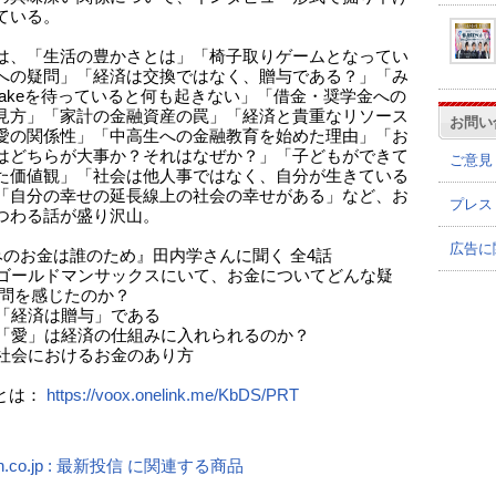
ている。
は、「生活の豊かさとは」「椅子取りゲームとなってい
への疑問」「経済は交換ではなく、贈与である？」「み
takeを待っていると何も起きない」「借金・奨学金への
見方」「家計の金融資産の罠」「経済と貴重なリソース
お問い
愛の関係性」「中高生への金融教育を始めた理由」「お
はどちらが大事か？それはなぜか？」「子どもができて
ご意見
た価値観」「社会は他人事ではなく、自分が生きている
「自分の幸せの延長線上の社会の幸せがある」など、お
プレス
つわる話が盛り沢山。
広告に
みのお金は誰のため』田内学さんに聞く 全4話
. ゴールドマンサックスにいて、お金についてどんな疑
感じたのか？
. 「経済は贈与」である
. 「愛」は経済の仕組みに入れられるのか？
. 社会におけるお金のあり方
Xとは：
https://voox.onelink.me/KbDS/PRT
n.co.jp : 最新投信 に関連する商品