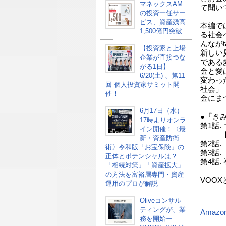
マネックスAM
て聞い
の投資一任サー
ビス、資産残高
本編で
1,500億円突破
る社会
んなが
【投資家と上場
新しい
企業が直接つな
である
がる1日】
金と愛
6/20(土) 、第11
変わっ
回 個人投資家サミット開
社会」
催！
金にま
6月17日（水）
●『き
17時よりオンラ
第1話
イン開催！〈最
問を
新・資産防衛
第2話
術〉令和版「お宝保険」の
第3話
正体とポテンシャルは？
第4話
「相続対策」「資産拡大」
の方法を富裕層専門・資産
VOO
運用のプロが解説
Oliveコンサル
ティングが、業
Amazo
務を開始ー