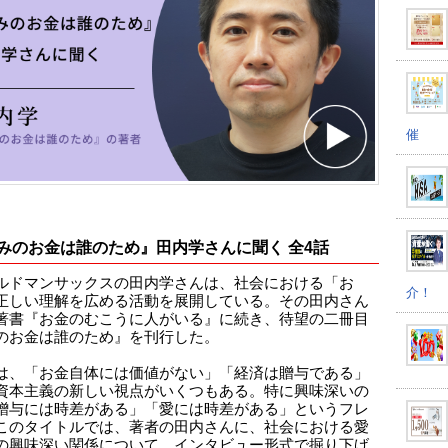
催
みのお金は誰のため』田内学さんに聞く 全4話
ルドマンサックスの田内学さんは、社会における「お
介！
正しい理解を広める活動を展開している。その田内さん
著書『お金のむこうに人がいる』に続き、待望の二冊目
のお金は誰のため』を刊行した。
は、「お金自体には価値がない」「経済は贈与である」
資本主義の新しい視点がいくつもある。特に興味深いの
贈与には時差がある」「愛には時差がある」というフレ
このタイトルでは、著者の田内さんに、社会における愛
の興味深い関係について、インタビュー形式で掘り下げ