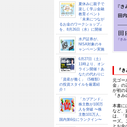
夏休みに親子で
楽しく学ぶ金融
教育イベント
「未来につなが
るお金のワークショップ」
を、8月26日（水）に開催
水戸証券が、
NISA対象のキ
ャンペーン実施
6月27日（土）
11時より、オン
ライン開催！あ
『き
なたの代わりに
「資産が働く」《5種類》
元ゴー
の投資スタイルを厳選紹
金」の
介！
が初の
『きみ
「カブアンド」
株主数が100万
本書に
人を突破 〜株
など、
主数101万人、
は、「
国内第6位にランクイン〜
ーズ。
とお金