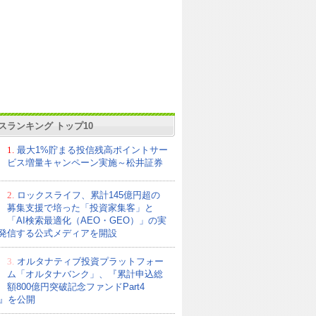
スランキング トップ10
1.
最大1%貯まる投信残高ポイントサー
ビス増量キャンペーン実施～松井証券
2.
ロックスライフ、累計145億円超の
募集支援で培った「投資家集客」と
「AI検索最適化（AEO・GEO）」の実
発信する公式メディアを開設
3.
オルタナティブ投資プラットフォー
ム「オルタナバンク」、『累計申込総
額800億円突破記念ファンドPart4
21』を公開