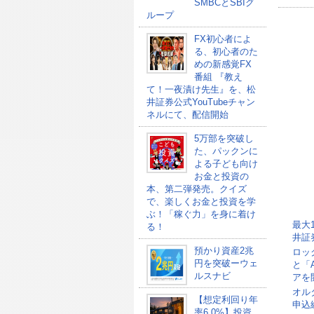
SMBCとSBIグ
ループ
FX初心者によ
る、初心者のた
めの新感覚FX
番組 『教え
て！一夜漬け先生』を、松
井証券公式YouTubeチャン
ネルにて、配信開始
5万部を突破し
た、パックンに
よる子ども向け
お金と投資の
本、第二弾発売。クイズ
で、楽しくお金と投資を学
ぶ！「稼ぐ力」を身に着け
最大
る！
井証
預かり資産2兆
ロッ
円を突破ーウェ
と「
ルスナビ
アを
オル
【想定利回り年
申込総
率6.0%】投資