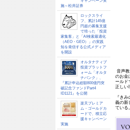
キャンペーン実
施～松井証券
ロックスライ
フ、累計145億
円超の募集支援
で培った「投資
家集客」と「AI検索最適化
（AEO・GEO）」の実践
知を発信する公式メディア
を開設
オルタナティブ
投資プラットフ
音声教養
ォーム「オルタ
のお金
ナバンク」、
ールド
『累計申込総額800億円突
正しい
破記念ファンドPart4
ID1121』を公開
『きみ
義の新
楽天プレミア
ている
ム・ゴールドカ
ードで、積立応
援キャンペーン
実施