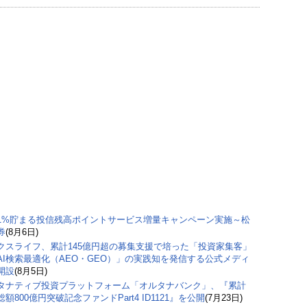
1%貯まる投信残高ポイントサービス増量キャンペーン実施～松
券
(8月6日)
クスライフ、累計145億円超の募集支援で培った「投資家集客」
AI検索最適化（AEO・GEO）」の実践知を発信する公式メディ
開設
(8月5日)
タナティブ投資プラットフォーム「オルタナバンク」、『累計
額800億円突破記念ファンドPart4 ID1121』を公開
(7月23日)