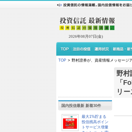
2026年08月07日(金)
TOP
>
野村證券が、資産情報メッセージアプ
野村
「F
リー
国内投信最新 新着30件
最大1%貯まる
投信残高ポイン
トサービス増量