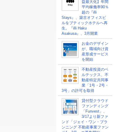
益最大化】年間
平均稼働率90％
超の『illi
Stays』、築古オフィスビ
ルをブティックホテルへ再
生。『illi Haku
Asakusa』、3月開業
お金のデザイン
が、職域向け資
産形成サービス
を開始
不動産投資のベ
ルテックス、不
動産特定共同事
業「1号・2号・
3号」の許可を取得
貸付型クラウド
ファンディング
「Funvest」、
3/17より新ファ
ンド「ジェイ・ワン・プラ
ンニング 不動産事業ファン