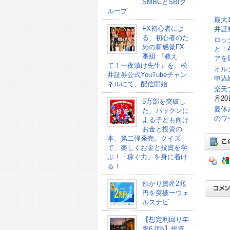
SMBCとSBIグ
ループ
最大
FX初心者によ
井証
る、初心者のた
ロッ
めの新感覚FX
と「
番組 『教え
アを
て！一夜漬け先生』を、松
オル
井証券公式YouTubeチャン
申込総
ネルにて、配信開始
楽天
月20
5万部を突破し
夏休
た、パックンに
のワ
よる子ども向け
お金と投資の
本、第二弾発売。クイズ
で、楽しくお金と投資を学
ぶ！「稼ぐ力」を身に着け
る！
預かり資産2兆
円を突破ーウェ
ルスナビ
【想定利回り年
率6.0%】投資