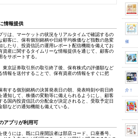
に情報提供
プリは、マーケットの状況をリアルタイムで確認するの
な顧客に、保有個別銘柄や日経平均株価など指数の急変
催
知したり、投資信託の運用レポート配信機能を備えてお
有資産に関するタイムリーな情報提供を通じて、顧客の
用をサポートする。
、東京証券取引所の取引終了後、保有株式の評価額など
る情報を送付することで、保有資産の情報をすぐに把
保有する個別銘柄の決算発表日の朝、発表時刻や前日終
介！
を通知して、株価の変動等に備えられるようにし、顧客
する国内投資信託の分配金が決定されると、受取予定日
金額などの通知機能も備えている。
のアプリが利用可
を使うには、既に口座開設者は部店コード、口座番号、