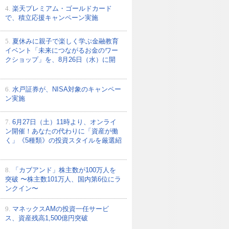
4.
楽天プレミアム・ゴールドカード
で、積立応援キャンペーン実施
5.
夏休みに親子で楽しく学ぶ金融教育
イベント「未来につながるお金のワー
クショップ」を、8月26日（水）に開
6.
水戸証券が、NISA対象のキャンペー
ン実施
7.
6月27日（土）11時より、オンライ
ン開催！あなたの代わりに「資産が働
く」《5種類》の投資スタイルを厳選紹
8.
「カブアンド」株主数が100万人を
突破 〜株主数101万人、国内第6位にラ
ンクイン〜
9.
マネックスAMの投資一任サービ
ス、資産残高1,500億円突破