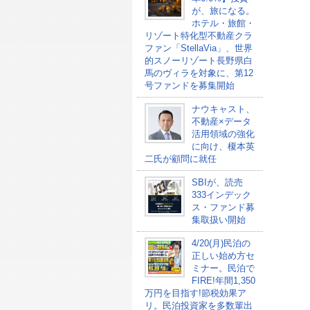
が、旅になる。
ホテル・旅館・
リゾート特化型不動産クラ
ファン「StellaVia」、世界
的スノーリゾート長野県白
馬のヴィラを対象に、第12
号ファンドを募集開始
ナウキャスト、
不動産×データ
活用領域の強化
に向け、榎本英
二氏が顧問に就任
SBIが、読売
333インデック
ス・ファンド募
集取扱い開始
4/20(月)民泊の
正しい始め方セ
ミナー。民泊で
FIRE!年間1,350
万円を目指す!節税効果ア
リ。民泊投資家を多数輩出