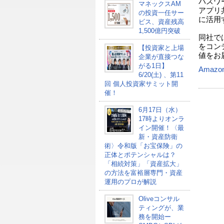
パスワ
マネックスAM
アプリ
の投資一任サー
に活用
ビス、資産残高
1,500億円突破
同社で
をコン
【投資家と上場
値をお
企業が直接つな
がる1日】
Amazo
6/20(土) 、第11
回 個人投資家サミット開
催！
6月17日（水）
17時よりオンラ
イン開催！〈最
新・資産防衛
術〉令和版「お宝保険」の
正体とポテンシャルは？
「相続対策」「資産拡大」
の方法を富裕層専門・資産
運用のプロが解説
Oliveコンサル
ティングが、業
務を開始ー