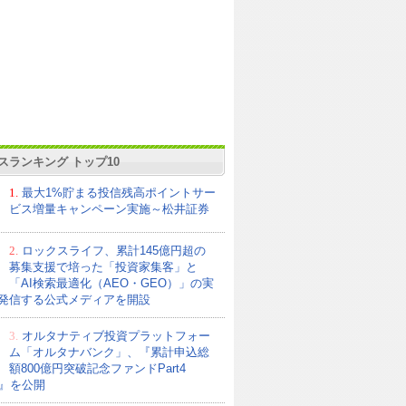
スランキング トップ10
1.
最大1%貯まる投信残高ポイントサー
ビス増量キャンペーン実施～松井証券
2.
ロックスライフ、累計145億円超の
募集支援で培った「投資家集客」と
「AI検索最適化（AEO・GEO）」の実
発信する公式メディアを開設
3.
オルタナティブ投資プラットフォー
ム「オルタナバンク」、『累計申込総
額800億円突破記念ファンドPart4
21』を公開