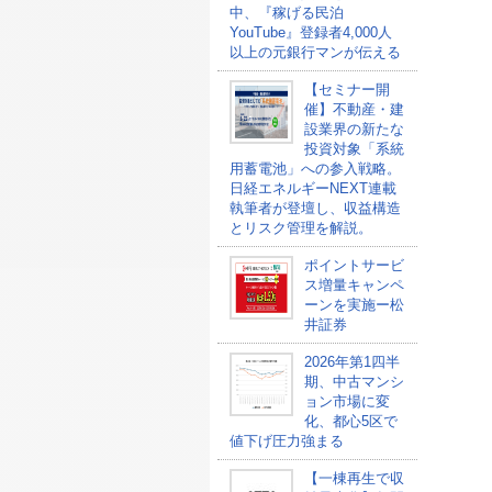
中、『稼げる民泊
YouTube』登録者4,000人
以上の元銀行マンが伝える
【セミナー開
催】不動産・建
設業界の新たな
投資対象「系統
用蓄電池」への参入戦略。
日経エネルギーNEXT連載
執筆者が登壇し、収益構造
とリスク管理を解説。
ポイントサービ
ス増量キャンペ
ーンを実施ー松
井証券
2026年第1四半
期、中古マンシ
ョン市場に変
化、都心5区で
値下げ圧力強まる
【一棟再生で収