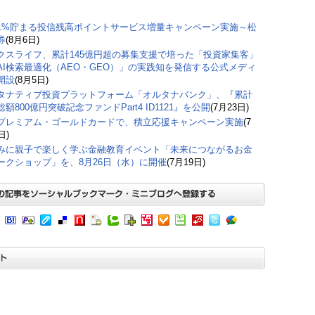
1%貯まる投信残高ポイントサービス増量キャンペーン実施～松
券
(8月6日)
クスライフ、累計145億円超の募集支援で培った「投資家集客」
AI検索最適化（AEO・GEO）」の実践知を発信する公式メディ
開設
(8月5日)
タナティブ投資プラットフォーム「オルタナバンク」、『累計
額800億円突破記念ファンドPart4 ID1121』を公開
(7月23日)
プレミアム・ゴールドカードで、積立応援キャンペーン実施
(7
日)
みに親子で楽しく学ぶ金融教育イベント「未来につながるお金
ークショップ」を、8月26日（水）に開催
(7月19日)