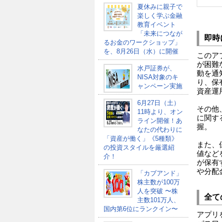
夏休みに親子で
楽しく学ぶ金融
教育イベント
「未来につなが
即時
るお金のワークショップ」
を、8月26日（水）に開催
このア
が困難
水戸証券が、
動を通
NISA対象のキ
り、保
ャンペーン実施
資産運
6月27日（土）
その他
11時より、オン
に関す
ライン開催！あ
握。
なたの代わりに
「資産が働く」《5種類》
また、
の投資スタイルを厳選紹
値など
介！
が保有
や分配
「カブアンド」
株主数が100万
人を突破 〜株
全て
主数101万人、
国内第6位にランクイン〜
アプリ