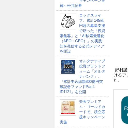
キャンペーン実
施～松井証券
ロックスライ
フ、累計145億
円超の募集支援
で培った「投資
家集客」と「AI検索最適化
（AEO・GEO）」の実践
知を発信する公式メディア
を開設
オルタナティブ
投資プラットフ
野村證
ォーム「オルタ
けるアプ
ナバンク」、
た。
『累計申込総額800億円突
破記念ファンドPart4
ID1121』を公開
楽天プレミア
ム・ゴールドカ
ードで、積立応
援キャンペーン
実施