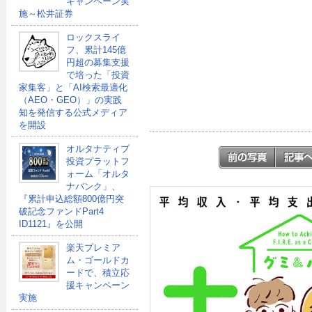
キャンペーン実
施～松井証券
ロックスライ
フ、累計145億
円超の募集支援
で培った「投資
家集客」と「AI検索最適化
（AEO・GEO）」の実践
知を発信する公式メディア
を開設
オルタナティブ
投資プラットフ
ォーム「オルタ
ナバンク」、
『累計申込総額800億円突
破記念ファンドPart4
ID1121』を公開
楽天プレミア
ム・ゴールドカ
ードで、積立応
援キャンペーン
実施