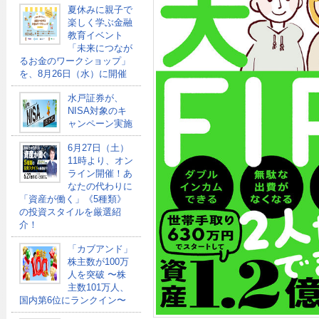
夏休みに親子で
楽しく学ぶ金融
教育イベント
「未来につなが
るお金のワークショップ」
を、8月26日（水）に開催
水戸証券が、
NISA対象のキ
ャンペーン実施
6月27日（土）
11時より、オン
ライン開催！あ
なたの代わりに
「資産が働く」《5種類》
の投資スタイルを厳選紹
介！
「カブアンド」
株主数が100万
人を突破 〜株
主数101万人、
国内第6位にランクイン〜