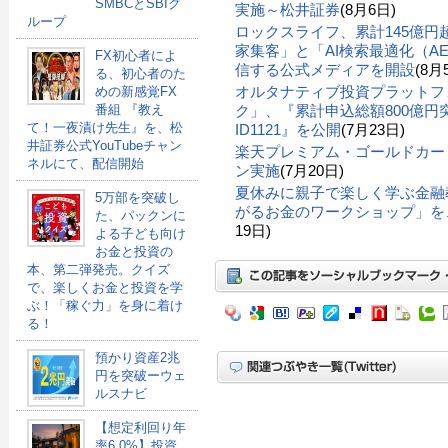
SMBCとSBIグ
実施～松井証券
(8月6日)
ループ
ロックスライフ、累計145億
家集客」と「AI検索最適化（A
FX初心者によ
信する公式メディアを開設
(8月
る、初心者のた
オルタナティブ投資プラットフ
めの新感覚FX
番組 『教え
ク」、『累計申込総額800億円突
て！一夜漬け先生』を、松
ID1121』を公開
(7月23日)
井証券公式YouTubeチャン
楽天プレミアム・ゴールドカー
ネルにて、配信開始
ン実施
(7月20日)
夏休みに親子で楽しく学ぶ金融
5万部を突破し
がるお金のワークショップ」を、
た、パックンに
19日)
よる子ども向け
お金と投資の
本、第二弾発売。クイズ
で、楽しくお金と投資を学
ぶ！「稼ぐ力」を身に着け
る！
預かり資産2兆
円を突破ーウェ
ルスナビ
【想定利回り年
率6.0%】投資