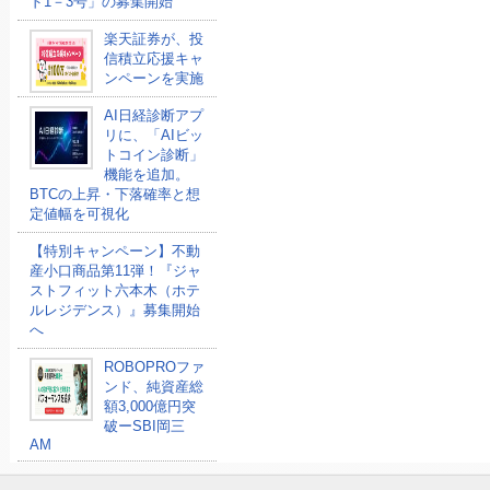
ド1－3号」の募集開始
楽天証券が、投
信積立応援キャ
ンペーンを実施
AI日経診断アプ
リに、「AIビッ
トコイン診断」
機能を追加。
BTCの上昇・下落確率と想
定値幅を可視化
【特別キャンペーン】不動
産小口商品第11弾！『ジャ
ストフィット六本木（ホテ
ルレジデンス）』募集開始
へ
ROBOPROファ
ンド、純資産総
額3,000億円突
破ーSBI岡三
AM