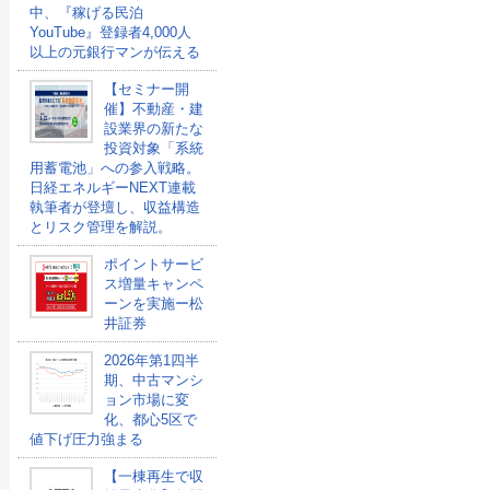
中、『稼げる民泊
YouTube』登録者4,000人
以上の元銀行マンが伝える
【セミナー開
催】不動産・建
設業界の新たな
投資対象「系統
用蓄電池」への参入戦略。
日経エネルギーNEXT連載
執筆者が登壇し、収益構造
とリスク管理を解説。
ポイントサービ
ス増量キャンペ
ーンを実施ー松
井証券
2026年第1四半
期、中古マンシ
ョン市場に変
化、都心5区で
値下げ圧力強まる
【一棟再生で収