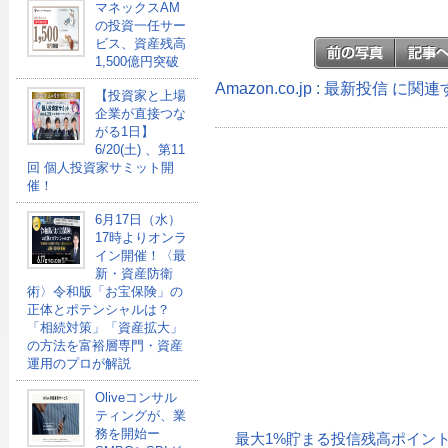
マネックスAM
の投資一任サー
ビス、資産残高
1,500億円突破
Amazon.co.jp : 最新投信 に
【投資家と上場
企業が直接つな
がる1日】
6/20(土) 、第11
回 個人投資家サミット開
催！
6月17日（水）
17時よりオンラ
イン開催！〈最
新・資産防衛
術〉令和版「お宝保険」の
正体とポテンシャルは？
「相続対策」「資産拡大」
の方法を富裕層専門・資産
運用のプロが解説
Oliveコンサル
ティングが、業
務を開始ー
最大1%貯まる投信残高ポイン