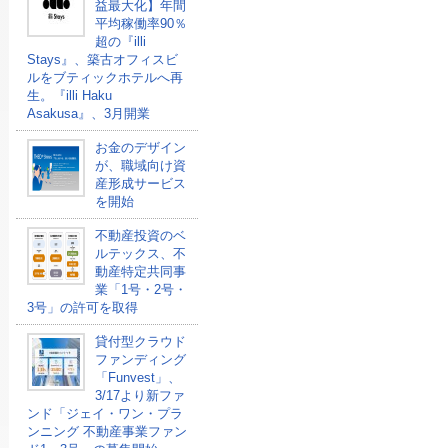
益最大化】年間
平均稼働率90％
超の『illi
Stays』、築古オフィスビ
ルをブティックホテルへ再
生。『illi Haku
Asakusa』、3月開業
お金のデザイン
が、職域向け資
産形成サービス
を開始
不動産投資のベ
ルテックス、不
動産特定共同事
業「1号・2号・
3号」の許可を取得
貸付型クラウド
ファンディング
「Funvest」、
3/17より新ファ
ンド「ジェイ・ワン・プラ
ンニング 不動産事業ファン