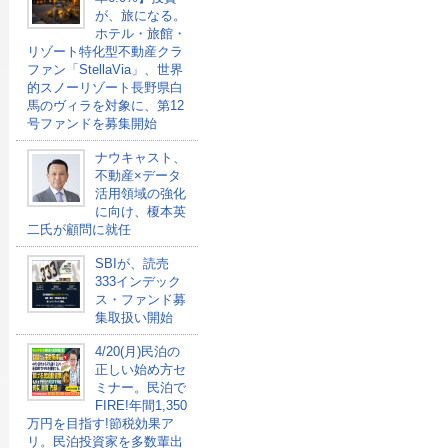
が、旅になる。
ホテル・旅館・
リゾート特化型不動産クラ
ファン「StellaVia」、世界
的スノーリゾート長野県白
馬のヴィラを対象に、第12
号ファンドを募集開始
ナウキャスト、
不動産×データ
活用領域の強化
に向け、榎本英
二氏が顧問に就任
SBIが、読売
333インデック
ス・ファンド募
集取扱い開始
4/20(月)民泊の
正しい始め方セ
ミナー。民泊で
FIRE!年間1,350
万円を目指す!節税効果ア
リ。民泊投資家を多数輩出