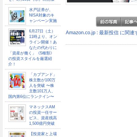
水戸証券が、
NISA対象のキ
ャンペーン実施
6月27日（土）
Amazon.co.jp : 最新投信 に
11時より、オン
ライン開催！あ
なたの代わりに
「資産が働く」《5種類》
の投資スタイルを厳選紹
介！
「カブアンド」
株主数が100万
人を突破 〜株
主数101万人、
国内第6位にランクイン〜
マネックスAM
の投資一任サー
ビス、資産残高
1,500億円突破
【投資家と上場