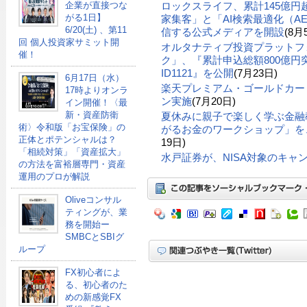
ロックスライフ、累計145億
企業が直接つな
がる1日】
家集客」と「AI検索最適化（A
6/20(土) 、第11
信する公式メディアを開設
(8月
回 個人投資家サミット開
オルタナティブ投資プラットフ
催！
ク」、『累計申込総額800億円突
ID1121』を公開
(7月23日)
6月17日（水）
楽天プレミアム・ゴールドカー
17時よりオンラ
ン実施
(7月20日)
イン開催！〈最
新・資産防衛
夏休みに親子で楽しく学ぶ金融
術〉令和版「お宝保険」の
がるお金のワークショップ」を、
正体とポテンシャルは？
19日)
「相続対策」「資産拡大」
水戸証券が、NISA対象のキャ
の方法を富裕層専門・資産
運用のプロが解説
Oliveコンサル
ティングが、業
務を開始ー
SMBCとSBIグ
ループ
FX初心者によ
る、初心者のた
めの新感覚FX