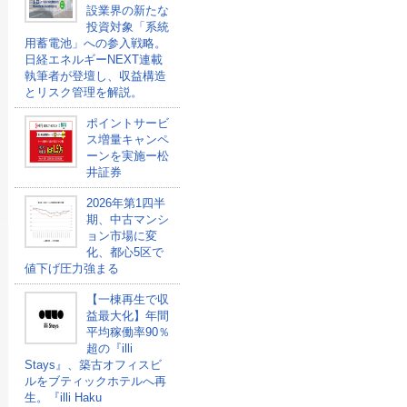
設業界の新たな
投資対象「系統
用蓄電池」への参入戦略。
日経エネルギーNEXT連載
執筆者が登壇し、収益構造
とリスク管理を解説。
ポイントサービ
ス増量キャンペ
ーンを実施ー松
井証券
2026年第1四半
期、中古マンシ
ョン市場に変
化、都心5区で
値下げ圧力強まる
【一棟再生で収
益最大化】年間
平均稼働率90％
超の『illi
Stays』、築古オフィスビ
ルをブティックホテルへ再
生。『illi Haku