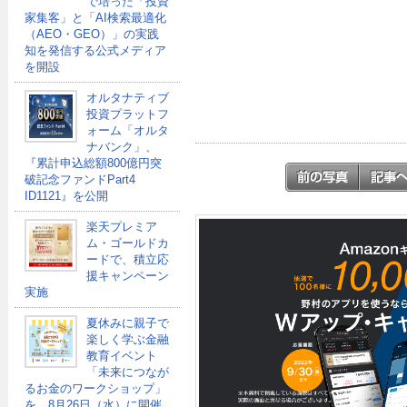
で培った「投資
家集客」と「AI検索最適化
（AEO・GEO）」の実践
知を発信する公式メディア
を開設
オルタナティブ
投資プラットフ
ォーム「オルタ
ナバンク」、
『累計申込総額800億円突
破記念ファンドPart4
ID1121』を公開
楽天プレミア
ム・ゴールドカ
ードで、積立応
援キャンペーン
実施
夏休みに親子で
楽しく学ぶ金融
教育イベント
「未来につなが
るお金のワークショップ」
を、8月26日（水）に開催