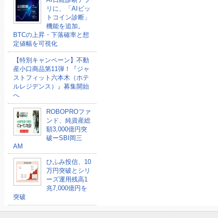
リに、「AIビッ
トコイン診断」
機能を追加。
BTCの上昇・下落確率と想
定値幅を可視化
【特別キャンペーン】不動
産小口商品第11弾！『ジャ
ストフィット六本木（ホテ
ルレジデンス）』募集開始
へ
ROBOPROファ
ンド、純資産総
額3,000億円突
破ーSBI岡三
AM
ひふみ投信、10
万円突破とシリ
ーズ運用残高1
兆7,000億円を
突破