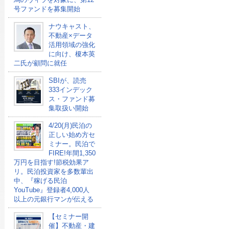
号ファンドを募集開始
ナウキャスト、
不動産×データ
活用領域の強化
に向け、榎本英
二氏が顧問に就任
SBIが、読売
333インデック
ス・ファンド募
集取扱い開始
4/20(月)民泊の
正しい始め方セ
ミナー。民泊で
FIRE!年間1,350
万円を目指す!節税効果ア
リ。民泊投資家を多数輩出
中、『稼げる民泊
YouTube』登録者4,000人
以上の元銀行マンが伝える
【セミナー開
催】不動産・建