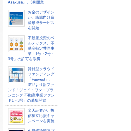
Asakusa』、3月開業
お金のデザイン
が、職域向け資
産形成サービス
を開始
不動産投資のベ
ルテックス、不
動産特定共同事
業「1号・2号・
3号」の許可を取得
貸付型クラウド
ファンディング
「Funvest」、
3/17より新ファ
ンド「ジェイ・ワン・プラ
ンニング 不動産事業ファン
ド1－3号」の募集開始
楽天証券が、投
信積立応援キャ
ンペーンを実施
AI日経診断アプ