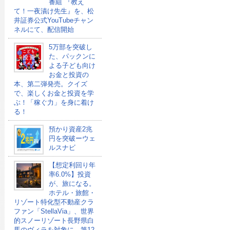
番組 『教え
て！一夜漬け先生』を、松
井証券公式YouTubeチャン
ネルにて、配信開始
5万部を突破し
た、パックンに
よる子ども向け
お金と投資の
本、第二弾発売。クイズ
で、楽しくお金と投資を学
ぶ！「稼ぐ力」を身に着け
る！
預かり資産2兆
円を突破ーウェ
ルスナビ
【想定利回り年
率6.0%】投資
が、旅になる。
ホテル・旅館・
リゾート特化型不動産クラ
ファン「StellaVia」、世界
的スノーリゾート長野県白
馬のヴィラを対象に、第12