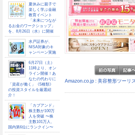
夏休みに親子で
楽しく学ぶ金融
教育イベント
「未来につなが
るお金のワークショップ」
を、8月26日（水）に開催
水戸証券が、
NISA対象のキ
ャンペーン実施
6月27日（土）
11時より、オン
ライン開催！あ
なたの代わりに
Amazon.co.jp : 美容整形
「資産が働く」《5種類》
の投資スタイルを厳選紹
介！
「カブアンド」
株主数が100万
人を突破 〜株
主数101万人、
国内第6位にランクイン〜