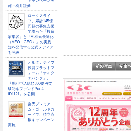
キャンペーン実
施～松井証券
ロックスライ
フ、累計145億
円超の募集支援
で培った「投資
家集客」と「AI検索最適化
（AEO・GEO）」の実践
知を発信する公式メディア
を開設
オルタナティブ
投資プラットフ
ォーム「オルタ
ナバンク」、
『累計申込総額800億円突
破記念ファンドPart4
ID1121』を公開
楽天プレミア
ム・ゴールドカ
ードで、積立応
援キャンペーン
実施