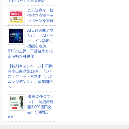
ド1－3号」の募集開始
楽天証券が、投
信積立応援キャ
ンペーンを実施
AI日経診断アプ
リに、「AIビッ
トコイン診断」
機能を追加。
BTCの上昇・下落確率と想
定値幅を可視化
【特別キャンペーン】不動
産小口商品第11弾！『ジャ
ストフィット六本木（ホテ
ルレジデンス）』募集開始
へ
ROBOPROファ
ンド、純資産総
額3,000億円突
破ーSBI岡三
AM