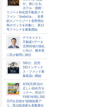
が、旅になる。
ホテル・旅館・
リゾート特化型不動産クラ
ファン「StellaVia」、世界
的スノーリゾート長野県白
馬のヴィラを対象に、第12
号ファンドを募集開始
ナウキャスト、
不動産×データ
活用領域の強化
に向け、榎本英
二氏が顧問に就任
SBIが、読売
333インデック
ス・ファンド募
集取扱い開始
4/20(月)民泊の
正しい始め方セ
ミナー。民泊で
FIRE!年間1,350
万円を目指す!節税効果ア
リ。民泊投資家を多数輩出