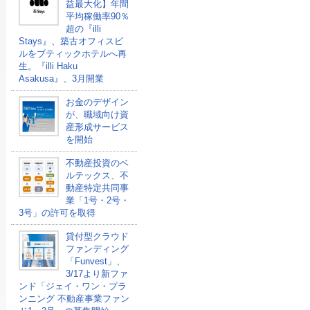
益最大化】年間
平均稼働率90％
超の『illi
Stays』、築古オフィスビ
ルをブティックホテルへ再
生。『illi Haku
Asakusa』、3月開業
お金のデザイン
が、職域向け資
産形成サービス
を開始
不動産投資のベ
ルテックス、不
動産特定共同事
業「1号・2号・
3号」の許可を取得
貸付型クラウド
ファンディング
「Funvest」、
3/17より新ファ
ンド「ジェイ・ワン・プラ
ンニング 不動産事業ファン