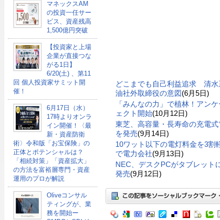
マネックスAM
の投資一任サー
ビス、資産残高
1,500億円突破
【投資家と上場
企業が直接つな
がる1日】
6/20(土) 、第11
回 個人投資家サミット開
どこまでも自己利益追求 清水
催！
油社外取締役の意図
(6月5日)
「みんなの力」で植林！アンケ
6月17日（水）
ェクト開始
(10月12日)
17時よりオンラ
東芝、高容量・長寿命の充電式電
イン開催！〈最
を発売
(9月14日)
新・資産防衛
術〉令和版「お宝保険」の
10ワット以下の電灯料金を3割軽
正体とポテンシャルは？
で電力会社
(9月13日)
「相続対策」「資産拡大」
NEC、デスクPCがタブレットにもな
の方法を富裕層専門・資産
発売
(9月12日)
運用のプロが解説
Oliveコンサル
ティングが、業
務を開始ー