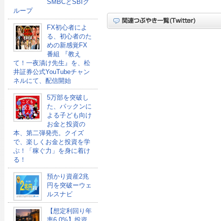
SMBCとSBIグ
ループ
FX初心者によ
る、初心者のた
めの新感覚FX
番組 『教え
て！一夜漬け先生』を、松
井証券公式YouTubeチャン
ネルにて、配信開始
5万部を突破し
た、パックンに
よる子ども向け
お金と投資の
本、第二弾発売。クイズ
で、楽しくお金と投資を学
ぶ！「稼ぐ力」を身に着け
る！
預かり資産2兆
円を突破ーウェ
ルスナビ
【想定利回り年
率6.0%】投資