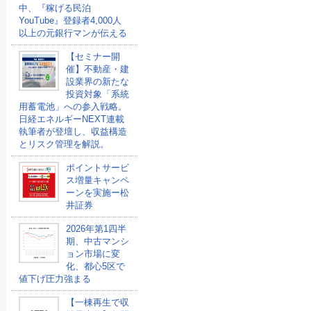
中、『稼げる民泊
YouTube』登録者4,000人
以上の元銀行マンが伝える
【セミナー開
催】不動産・建
設業界の新たな
投資対象「系統
用蓄電池」への参入戦略。
日経エネルギーNEXT連載
執筆者が登壇し、収益構造
とリスク管理を解説。
ポイントサービ
ス増量キャンペ
ーンを実施ー松
井証券
2026年第1四半
期、中古マンシ
ョン市場に変
化、都心5区で
値下げ圧力強まる
【一棟再生で収