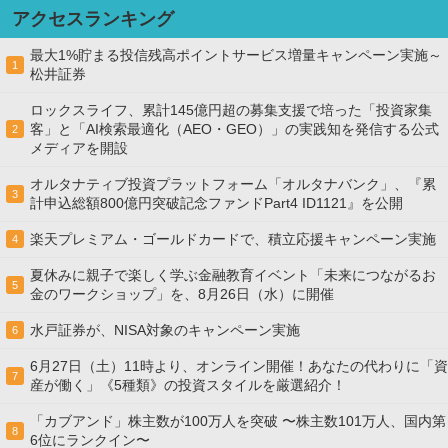
アクセスランキング
最大1%貯まる投信残高ポイントサービス増量キャンペーン実施～
1
松井証券
ロックスライフ、累計145億円超の募集支援で培った「投資家集
客」と「AI検索最適化（AEO・GEO）」の実践知を発信する公式
2
メディアを開設
オルタナティブ投資プラットフォーム「オルタナバンク」、『累
3
計申込総額800億円突破記念ファンドPart4 ID1121』を公開
楽天プレミアム・ゴールドカードで、積立応援キャンペーン実施
4
夏休みに親子で楽しく学ぶ金融教育イベント「未来につながるお
5
金のワークショップ」を、8月26日（水）に開催
水戸証券が、NISA対象のキャンペーン実施
6
6月27日（土）11時より、オンライン開催！あなたの代わりに「資
7
産が働く」《5種類》の投資スタイルを厳選紹介！
「カブアンド」株主数が100万人を突破 〜株主数101万人、国内第
8
6位にランクイン〜