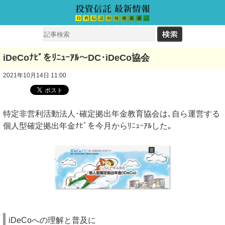
iDeCoﾅﾋﾞをﾘﾆｭｰｱﾙ～DC･iDeCo協会
2021年10月14日 11:00
特定非営利活動法人･確定拠出年金教育協会は､自ら運営する
個人型確定拠出年金ﾅﾋﾞを今月からﾘﾆｭｰｱﾙした｡
iDeCoへの理解と普及に