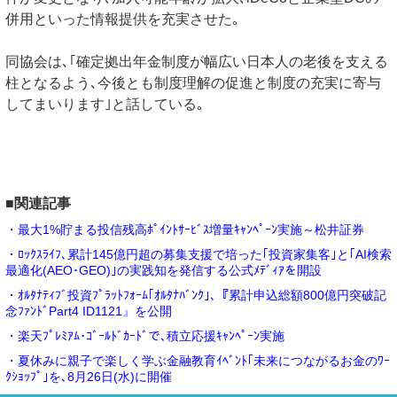
併用といった情報提供を充実させた｡
同協会は､｢確定拠出年金制度が幅広い日本人の老後を支える
柱となるよう､今後とも制度理解の促進と制度の充実に寄与
してまいります｣と話している｡
■関連記事
・最大1%貯まる投信残高ﾎﾟｲﾝﾄｻｰﾋﾞｽ増量ｷｬﾝﾍﾟｰﾝ実施～松井証券
・ﾛｯｸｽﾗｲﾌ､累計145億円超の募集支援で培った｢投資家集客｣と｢AI検索
最適化(AEO･GEO)｣の実践知を発信する公式ﾒﾃﾞｨｱを開設
・ｵﾙﾀﾅﾃｨﾌﾞ投資ﾌﾟﾗｯﾄﾌｫｰﾑ｢ｵﾙﾀﾅﾊﾞﾝｸ｣､『累計申込総額800億円突破記
念ﾌｧﾝﾄﾞPart4 ID1121』を公開
・楽天ﾌﾟﾚﾐｱﾑ･ｺﾞｰﾙﾄﾞｶｰﾄﾞで､積立応援ｷｬﾝﾍﾟｰﾝ実施
・夏休みに親子で楽しく学ぶ金融教育ｲﾍﾞﾝﾄ｢未来につながるお金のﾜｰ
ｸｼｮｯﾌﾟ｣を､8月26日(水)に開催