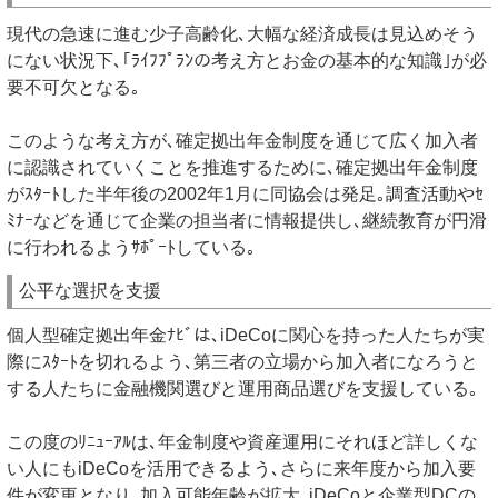
現代の急速に進む少子高齢化､大幅な経済成長は見込めそう
にない状況下､｢ﾗｲﾌﾌﾟﾗﾝの考え方とお金の基本的な知識｣が必
要不可欠となる｡
このような考え方が､確定拠出年金制度を通じて広く加入者
に認識されていくことを推進するために､確定拠出年金制度
がｽﾀｰﾄした半年後の2002年1月に同協会は発足｡調査活動やｾ
ﾐﾅｰなどを通じて企業の担当者に情報提供し､継続教育が円滑
に行われるようｻﾎﾟｰﾄしている｡
公平な選択を支援
個人型確定拠出年金ﾅﾋﾞは､iDeCoに関心を持った人たちが実
際にｽﾀｰﾄを切れるよう､第三者の立場から加入者になろうと
する人たちに金融機関選びと運用商品選びを支援している｡
この度のﾘﾆｭｰｱﾙは､年金制度や資産運用にそれほど詳しくな
い人にもiDeCoを活用できるよう､さらに来年度から加入要
件が変更となり､加入可能年齢が拡大､iDeCoと企業型DCの