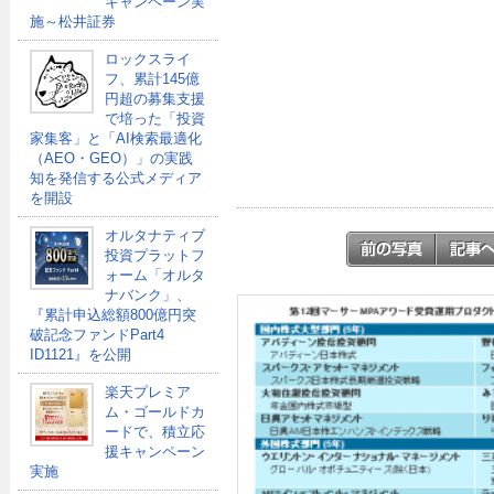
キャンペーン実
施～松井証券
ロックスライ
フ、累計145億
円超の募集支援
で培った「投資
家集客」と「AI検索最適化
（AEO・GEO）」の実践
知を発信する公式メディア
を開設
オルタナティブ
投資プラットフ
ォーム「オルタ
ナバンク」、
『累計申込総額800億円突
破記念ファンドPart4
ID1121』を公開
楽天プレミア
ム・ゴールドカ
ードで、積立応
援キャンペーン
実施