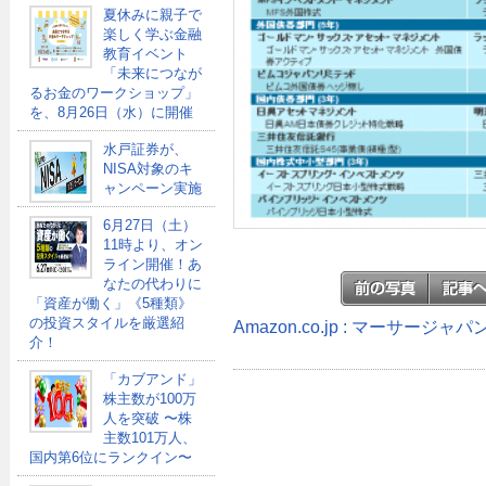
夏休みに親子で
楽しく学ぶ金融
教育イベント
「未来につなが
るお金のワークショップ」
を、8月26日（水）に開催
水戸証券が、
NISA対象のキ
ャンペーン実施
6月27日（土）
11時より、オン
ライン開催！あ
なたの代わりに
「資産が働く」《5種類》
の投資スタイルを厳選紹
Amazon.co.jp : マーサージ
介！
「カブアンド」
株主数が100万
人を突破 〜株
主数101万人、
国内第6位にランクイン〜