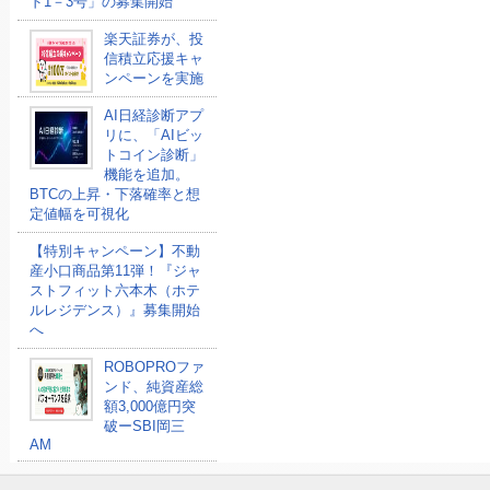
ド1－3号」の募集開始
楽天証券が、投
信積立応援キャ
ンペーンを実施
AI日経診断アプ
リに、「AIビッ
トコイン診断」
機能を追加。
BTCの上昇・下落確率と想
定値幅を可視化
【特別キャンペーン】不動
産小口商品第11弾！『ジャ
ストフィット六本木（ホテ
ルレジデンス）』募集開始
へ
ROBOPROファ
ンド、純資産総
額3,000億円突
破ーSBI岡三
AM