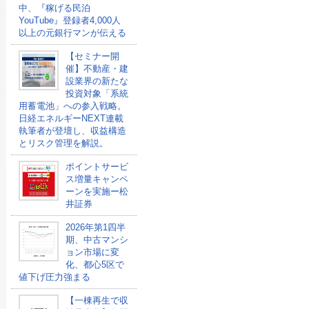
中、『稼げる民泊
YouTube』登録者4,000人
以上の元銀行マンが伝える
【セミナー開
催】不動産・建
設業界の新たな
投資対象「系統
用蓄電池」への参入戦略。
日経エネルギーNEXT連載
執筆者が登壇し、収益構造
とリスク管理を解説。
ポイントサービ
ス増量キャンペ
ーンを実施ー松
井証券
2026年第1四半
期、中古マンシ
ョン市場に変
化、都心5区で
値下げ圧力強まる
【一棟再生で収