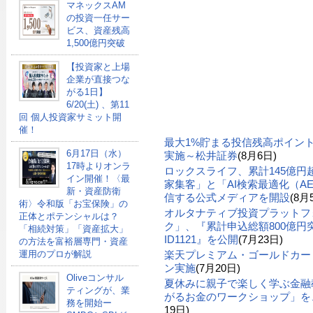
マネックスAM
の投資一任サー
ビス、資産残高
1,500億円突破
【投資家と上場
企業が直接つな
がる1日】
6/20(土) 、第11
回 個人投資家サミット開
催！
最大1%貯まる投信残高ポイン
6月17日（水）
実施～松井証券
(8月6日)
17時よりオンラ
ロックスライフ、累計145億
イン開催！〈最
家集客」と「AI検索最適化（A
新・資産防衛
信する公式メディアを開設
(8月
術〉令和版「お宝保険」の
オルタナティブ投資プラットフ
正体とポテンシャルは？
ク」、『累計申込総額800億円突
「相続対策」「資産拡大」
ID1121』を公開
(7月23日)
の方法を富裕層専門・資産
楽天プレミアム・ゴールドカー
運用のプロが解説
ン実施
(7月20日)
Oliveコンサル
夏休みに親子で楽しく学ぶ金融
ティングが、業
がるお金のワークショップ」を、
務を開始ー
19日)