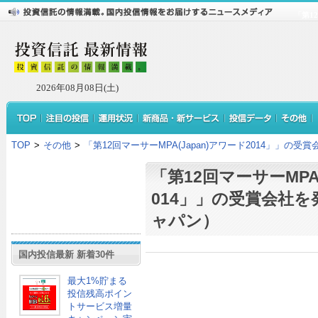
「第1
2026年08月08日(土)
TOP
>
その他
>
「第12回マーサーMPA(Japan)アワード2014」」の
「第12回マーサーMPA(
014」」の受賞会社
ャパン）
国内投信最新 新着30件
最大1%貯まる
投信残高ポイン
トサービス増量