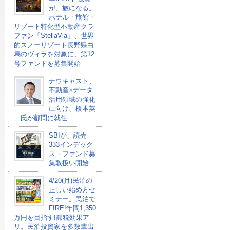
が、旅になる。
ホテル・旅館・
リゾート特化型不動産クラ
ファン「StellaVia」、世界
的スノーリゾート長野県白
馬のヴィラを対象に、第12
号ファンドを募集開始
ナウキャスト、
不動産×データ
活用領域の強化
に向け、榎本英
二氏が顧問に就任
SBIが、読売
333インデック
ス・ファンド募
集取扱い開始
4/20(月)民泊の
正しい始め方セ
ミナー。民泊で
FIRE!年間1,350
万円を目指す!節税効果ア
リ。民泊投資家を多数輩出