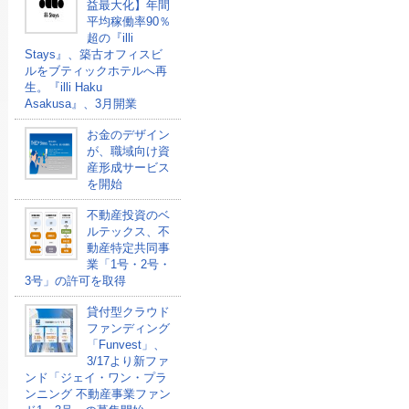
益最大化】年間
平均稼働率90％
超の『illi
Stays』、築古オフィスビ
ルをブティックホテルへ再
生。『illi Haku
Asakusa』、3月開業
お金のデザイン
が、職域向け資
産形成サービス
を開始
不動産投資のベ
ルテックス、不
動産特定共同事
業「1号・2号・
3号」の許可を取得
貸付型クラウド
ファンディング
「Funvest」、
3/17より新ファ
ンド「ジェイ・ワン・プラ
ンニング 不動産事業ファン