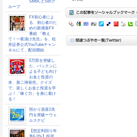
SMBCとSBIグ
ループ
FX初心者によ
る、初心者のた
めの新感覚FX
番組 『教え
て！一夜漬け先生』を、松
井証券公式YouTubeチャン
ネルにて、配信開始
5万部を突破し
た、パックンに
よる子ども向け
お金と投資の
本、第二弾発売。クイズ
で、楽しくお金と投資を学
ぶ！「稼ぐ力」を身に着け
る！
預かり資産2兆
円を突破ーウェ
ルスナビ
【想定利回り年
率6.0%】投資