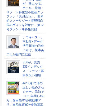
が、旅になる。
ホテル・旅館・
リゾート特化型不動産クラ
ファン「StellaVia」、世界
的スノーリゾート長野県白
馬のヴィラを対象に、第12
号ファンドを募集開始
ナウキャスト、
不動産×データ
活用領域の強化
に向け、榎本英
二氏が顧問に就任
SBIが、読売
333インデック
ス・ファンド募
集取扱い開始
4/20(月)民泊の
正しい始め方セ
ミナー。民泊で
FIRE!年間1,350
万円を目指す!節税効果ア
リ。民泊投資家を多数輩出