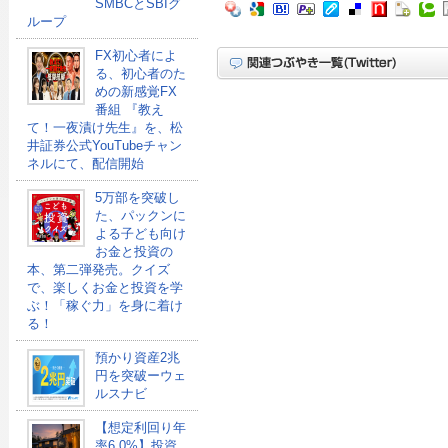
SMBCとSBIグ
ループ
FX初心者によ
る、初心者のた
めの新感覚FX
番組 『教え
て！一夜漬け先生』を、松
井証券公式YouTubeチャン
ネルにて、配信開始
5万部を突破し
た、パックンに
よる子ども向け
お金と投資の
本、第二弾発売。クイズ
で、楽しくお金と投資を学
ぶ！「稼ぐ力」を身に着け
る！
預かり資産2兆
円を突破ーウェ
ルスナビ
【想定利回り年
率6.0%】投資