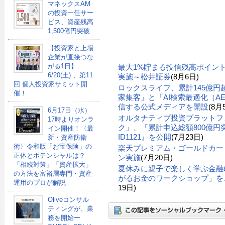
マネックスAM
の投資一任サー
ビス、資産残高
1,500億円突破
【投資家と上場
企業が直接つな
がる1日】
最大1%貯まる投信残高ポイン
6/20(土) 、第11
実施～松井証券
(8月6日)
回 個人投資家サミット開
ロックスライフ、累計145億
催！
家集客」と「AI検索最適化（A
信する公式メディアを開設
(8月
6月17日（水）
オルタナティブ投資プラットフ
17時よりオンラ
ク」、『累計申込総額800億円突
イン開催！〈最
ID1121』を公開
(7月23日)
新・資産防衛
術〉令和版「お宝保険」の
楽天プレミアム・ゴールドカー
正体とポテンシャルは？
ン実施
(7月20日)
「相続対策」「資産拡大」
夏休みに親子で楽しく学ぶ金融
の方法を富裕層専門・資産
がるお金のワークショップ」を、
運用のプロが解説
19日)
Oliveコンサル
ティングが、業
務を開始ー