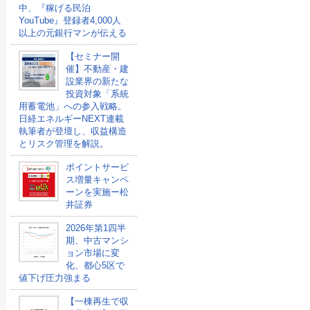
中、『稼げる民泊
YouTube』登録者4,000人
以上の元銀行マンが伝える
【セミナー開
催】不動産・建
設業界の新たな
投資対象「系統
用蓄電池」への参入戦略。
日経エネルギーNEXT連載
執筆者が登壇し、収益構造
とリスク管理を解説。
ポイントサービ
ス増量キャンペ
ーンを実施ー松
井証券
2026年第1四半
期、中古マンシ
ョン市場に変
化、都心5区で
値下げ圧力強まる
【一棟再生で収