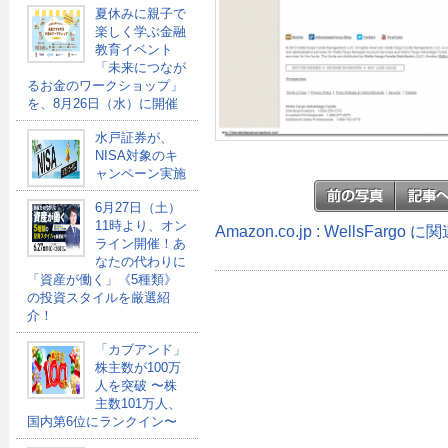
夏休みに親子で
楽しく学ぶ金融
教育イベント
「未来につなが
るお金のワークショップ」
を、8月26日（水）に開催
水戸証券が、
NISA対象のキ
ャンペーン実施
6月27日（土）
11時より、オン
Amazon.co.jp : WellsFargo
ライン開催！あ
なたの代わりに
「資産が働く」《5種類》
の投資スタイルを厳選紹
介！
「カブアンド」
株主数が100万
人を突破 〜株
主数101万人、
国内第6位にランクイン〜