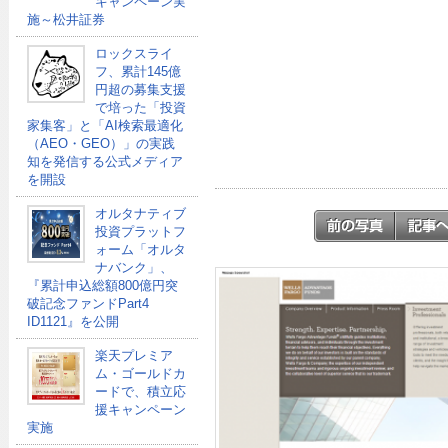
キャンペーン実
施～松井証券
ロックスライ
フ、累計145億
円超の募集支援
で培った「投資
家集客」と「AI検索最適化
（AEO・GEO）」の実践
知を発信する公式メディア
を開設
オルタナティブ
投資プラットフ
ォーム「オルタ
ナバンク」、
『累計申込総額800億円突
破記念ファンドPart4
ID1121』を公開
楽天プレミア
ム・ゴールドカ
ードで、積立応
援キャンペーン
実施