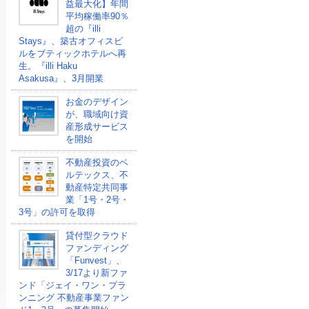
益最大化】年間
平均稼働率90％
超の『illi
Stays』、築古オフィスビ
ルをブティックホテルへ再
生。『illi Haku
Asakusa』、3月開業
お金のデザイン
が、職域向け資
産形成サービス
を開始
不動産投資のベ
ルテックス、不
動産特定共同事
業「1号・2号・
3号」の許可を取得
貸付型クラウド
ファンディング
「Funvest」、
3/17より新ファ
ンド「ジェイ・ワン・プラ
ンニング 不動産事業ファン