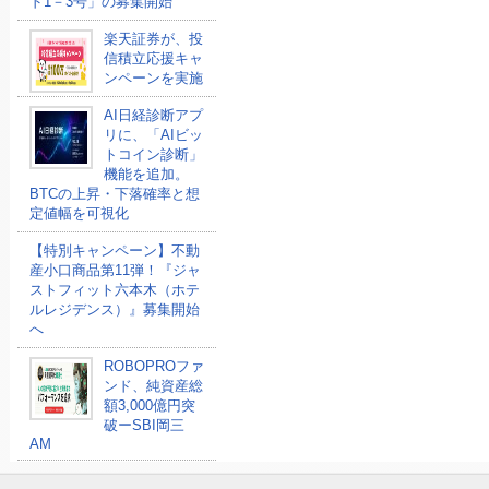
ド1－3号」の募集開始
楽天証券が、投
信積立応援キャ
ンペーンを実施
AI日経診断アプ
リに、「AIビッ
トコイン診断」
機能を追加。
BTCの上昇・下落確率と想
定値幅を可視化
【特別キャンペーン】不動
産小口商品第11弾！『ジャ
ストフィット六本木（ホテ
ルレジデンス）』募集開始
へ
ROBOPROファ
ンド、純資産総
額3,000億円突
破ーSBI岡三
AM