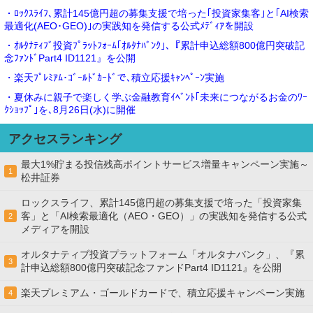
・ﾛｯｸｽﾗｲﾌ､累計145億円超の募集支援で培った｢投資家集客｣と｢AI検索
最適化(AEO･GEO)｣の実践知を発信する公式ﾒﾃﾞｨｱを開設
・ｵﾙﾀﾅﾃｨﾌﾞ投資ﾌﾟﾗｯﾄﾌｫｰﾑ｢ｵﾙﾀﾅﾊﾞﾝｸ｣､『累計申込総額800億円突破記
念ﾌｧﾝﾄﾞPart4 ID1121』を公開
・楽天ﾌﾟﾚﾐｱﾑ･ｺﾞｰﾙﾄﾞｶｰﾄﾞで､積立応援ｷｬﾝﾍﾟｰﾝ実施
・夏休みに親子で楽しく学ぶ金融教育ｲﾍﾞﾝﾄ｢未来につながるお金のﾜｰ
ｸｼｮｯﾌﾟ｣を､8月26日(水)に開催
アクセスランキング
最大1%貯まる投信残高ポイントサービス増量キャンペーン実施～
1
松井証券
ロックスライフ、累計145億円超の募集支援で培った「投資家集
客」と「AI検索最適化（AEO・GEO）」の実践知を発信する公式
2
メディアを開設
オルタナティブ投資プラットフォーム「オルタナバンク」、『累
3
計申込総額800億円突破記念ファンドPart4 ID1121』を公開
楽天プレミアム・ゴールドカードで、積立応援キャンペーン実施
4