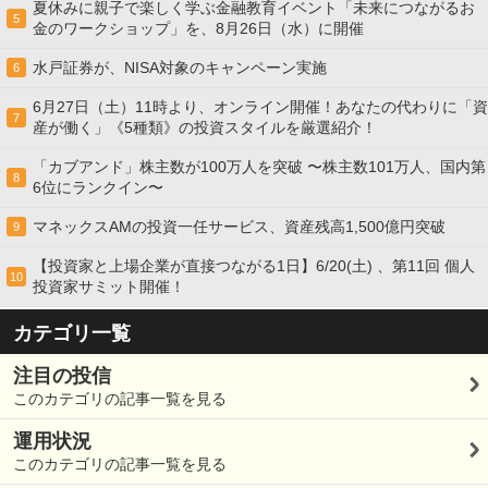
夏休みに親子で楽しく学ぶ金融教育イベント「未来につながるお
5
金のワークショップ」を、8月26日（水）に開催
水戸証券が、NISA対象のキャンペーン実施
6
6月27日（土）11時より、オンライン開催！あなたの代わりに「資
7
産が働く」《5種類》の投資スタイルを厳選紹介！
「カブアンド」株主数が100万人を突破 〜株主数101万人、国内第
8
6位にランクイン〜
マネックスAMの投資一任サービス、資産残高1,500億円突破
9
【投資家と上場企業が直接つながる1日】6/20(土) 、第11回 個人
10
投資家サミット開催！
カテゴリ一覧
注目の投信
このカテゴリの記事一覧を見る
運用状況
このカテゴリの記事一覧を見る