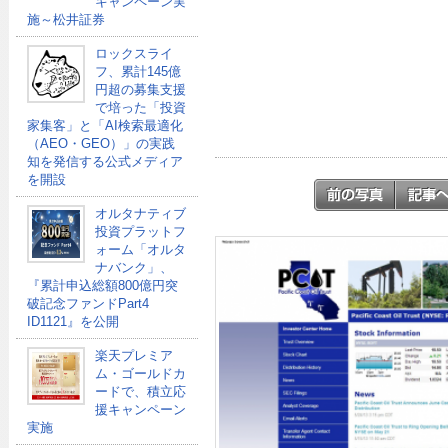
キャンペーン実
施～松井証券
ロックスライ
フ、累計145億
円超の募集支援
で培った「投資
家集客」と「AI検索最適化
（AEO・GEO）」の実践
知を発信する公式メディア
を開設
オルタナティブ
投資プラットフ
ォーム「オルタ
ナバンク」、
『累計申込総額800億円突
破記念ファンドPart4
ID1121』を公開
楽天プレミア
ム・ゴールドカ
ードで、積立応
援キャンペーン
実施