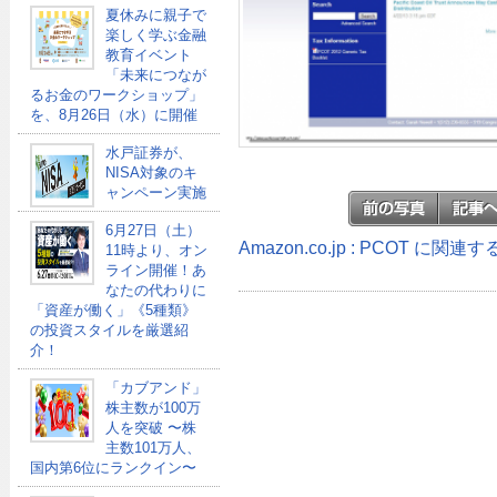
夏休みに親子で
楽しく学ぶ金融
教育イベント
「未来につなが
るお金のワークショップ」
を、8月26日（水）に開催
水戸証券が、
NISA対象のキ
ャンペーン実施
6月27日（土）
Amazon.co.jp : PCOT に関連
11時より、オン
ライン開催！あ
なたの代わりに
「資産が働く」《5種類》
の投資スタイルを厳選紹
介！
「カブアンド」
株主数が100万
人を突破 〜株
主数101万人、
国内第6位にランクイン〜