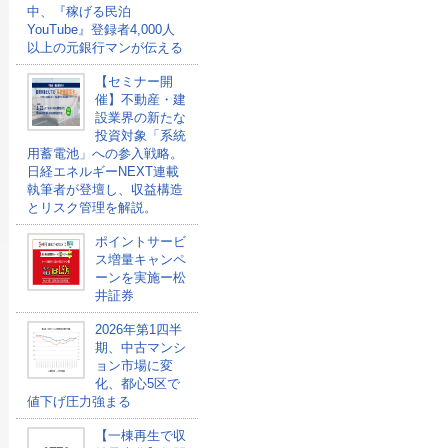
中、『稼げる民泊
YouTube』登録者4,000人
以上の元銀行マンが伝える
【セミナー開
催】不動産・建
設業界の新たな
投資対象「系統
用蓄電池」への参入戦略。
日経エネルギーNEXT連載
執筆者が登壇し、収益構造
とリスク管理を解説。
ポイントサービ
ス増量キャンペ
ーンを実施ー松
井証券
2026年第1四半
期、中古マンシ
ョン市場に変
化、都心5区で
値下げ圧力強まる
【一棟再生で収