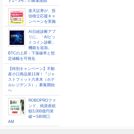
ド1－3号」の募集開始
楽天証券が、投
信積立応援キャ
ンペーンを実施
AI日経診断アプ
リに、「AIビッ
トコイン診断」
機能を追加。
BTCの上昇・下落確率と想
定値幅を可視化
【特別キャンペーン】不動
産小口商品第11弾！『ジャ
ストフィット六本木（ホテ
ルレジデンス）』募集開始
へ
ROBOPROファ
ンド、純資産総
額3,000億円突
破ーSBI岡三
AM