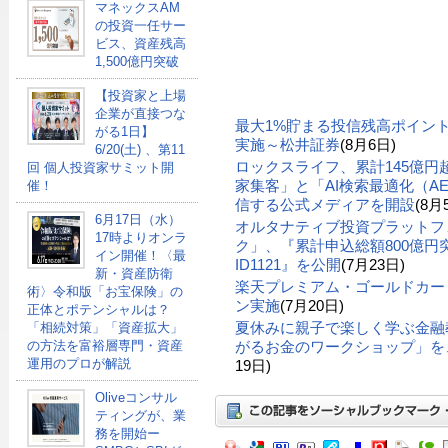
マネックスAM
の投資一任サー
ビス、資産残高
1,500億円突破
【投資家と上場
企業が直接つな
最大1%貯まる投信残高ポイン
がる1日】
実施～松井証券
(8月6日)
6/20(土) 、第11
ロックスライフ、累計145億
回 個人投資家サミット開
家集客」と「AI検索最適化（A
催！
信する公式メディアを開設
(8月
6月17日（水）
オルタナティブ投資プラットフ
17時よりオンラ
ク」、『累計申込総額800億円突
イン開催！〈最
ID1121』を公開
(7月23日)
新・資産防衛
楽天プレミアム・ゴールドカー
術〉令和版「お宝保険」の
ン実施
(7月20日)
正体とポテンシャルは？
夏休みに親子で楽しく学ぶ金融
「相続対策」「資産拡大」
がるお金のワークショップ」を、
の方法を富裕層専門・資産
運用のプロが解説
19日)
Oliveコンサル
ティングが、業
務を開始ー