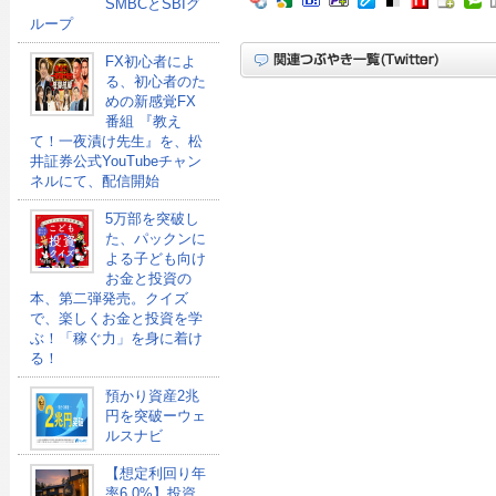
SMBCとSBIグ
ループ
FX初心者によ
る、初心者のた
めの新感覚FX
番組 『教え
て！一夜漬け先生』を、松
井証券公式YouTubeチャン
ネルにて、配信開始
5万部を突破し
た、パックンに
よる子ども向け
お金と投資の
本、第二弾発売。クイズ
で、楽しくお金と投資を学
ぶ！「稼ぐ力」を身に着け
る！
預かり資産2兆
円を突破ーウェ
ルスナビ
【想定利回り年
率6.0%】投資