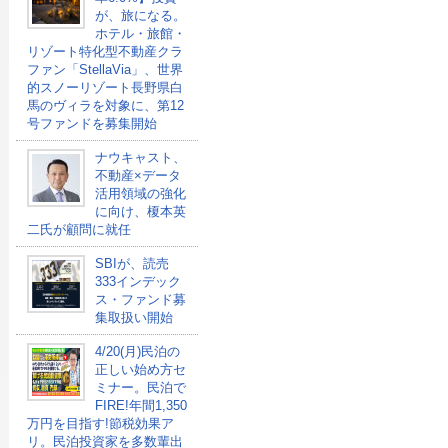
が、旅になる。
ホテル・旅館・
リゾート特化型不動産クラ
ファン「StellaVia」、世界
的スノーリゾート長野県白
馬のヴィラを対象に、第12
号ファンドを募集開始
ナウキャスト、
不動産×データ
活用領域の強化
に向け、榎本英
二氏が顧問に就任
SBIが、読売
333インデック
ス・ファンド募
集取扱い開始
4/20(月)民泊の
正しい始め方セ
ミナー。民泊で
FIRE!年間1,350
万円を目指す!節税効果ア
リ。民泊投資家を多数輩出