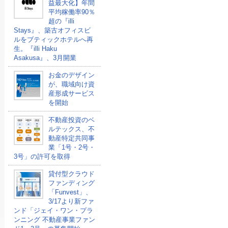
益最大化】年間
平均稼働率90％
超の『illi
Stays』、築古オフィスビ
ルをブティックホテルへ再
生。『illi Haku
Asakusa』、3月開業
お金のデザイン
が、職域向け資
産形成サービス
を開始
不動産投資のベ
ルテックス、不
動産特定共同事
業「1号・2号・
3号」の許可を取得
貸付型クラウド
ファンディング
「Funvest」、
3/17より新ファ
ンド「ジェイ・ワン・プラ
ンニング 不動産事業ファン