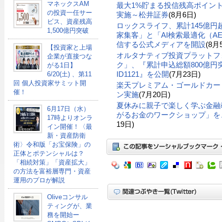
マネックスAM
最大1%貯まる投信残高ポイン
の投資一任サー
実施～松井証券
(8月6日)
ビス、資産残高
ロックスライフ、累計145億
1,500億円突破
家集客」と「AI検索最適化（A
信する公式メディアを開設
(8月
【投資家と上場
オルタナティブ投資プラットフ
企業が直接つな
ク」、『累計申込総額800億円突
がる1日】
ID1121』を公開
(7月23日)
6/20(土) 、第11
回 個人投資家サミット開
楽天プレミアム・ゴールドカー
催！
ン実施
(7月20日)
夏休みに親子で楽しく学ぶ金融
6月17日（水）
がるお金のワークショップ」を、
17時よりオンラ
19日)
イン開催！〈最
新・資産防衛
術〉令和版「お宝保険」の
正体とポテンシャルは？
「相続対策」「資産拡大」
の方法を富裕層専門・資産
運用のプロが解説
Oliveコンサル
ティングが、業
務を開始ー