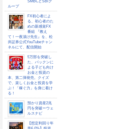
SMBCとSBIグ
ループ
FX初心者によ
る、初心者のた
めの新感覚FX
番組 『教え
て！一夜漬け先生』を、松
井証券公式YouTubeチャン
ネルにて、配信開始
5万部を突破し
た、パックンに
よる子ども向け
お金と投資の
本、第二弾発売。クイズ
で、楽しくお金と投資を学
ぶ！「稼ぐ力」を身に着け
る！
預かり資産2兆
円を突破ーウェ
ルスナビ
【想定利回り年
率6.0%】投資