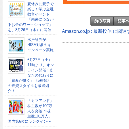
夏休みに親子で
楽しく学ぶ金融
教育イベント
「未来につなが
るお金のワークショップ」
を、8月26日（水）に開催
Amazon.co.jp : 最新投信 に
水戸証券が、
NISA対象のキ
ャンペーン実施
6月27日（土）
11時より、オン
ライン開催！あ
なたの代わりに
「資産が働く」《5種類》
の投資スタイルを厳選紹
介！
「カブアンド」
株主数が100万
人を突破 〜株
主数101万人、
国内第6位にランクイン〜