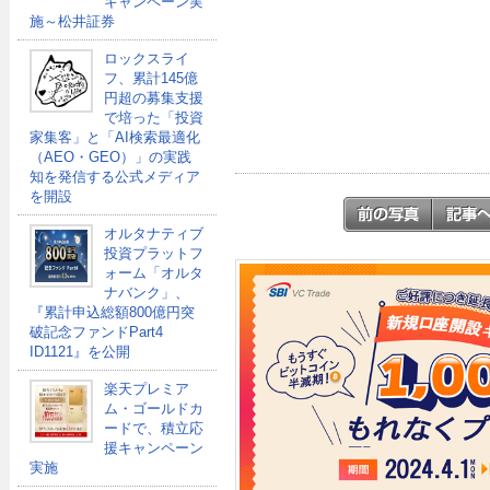
キャンペーン実
施～松井証券
ロックスライ
フ、累計145億
円超の募集支援
で培った「投資
家集客」と「AI検索最適化
（AEO・GEO）」の実践
知を発信する公式メディア
を開設
オルタナティブ
投資プラットフ
ォーム「オルタ
ナバンク」、
『累計申込総額800億円突
破記念ファンドPart4
ID1121』を公開
楽天プレミア
ム・ゴールドカ
ードで、積立応
援キャンペーン
実施