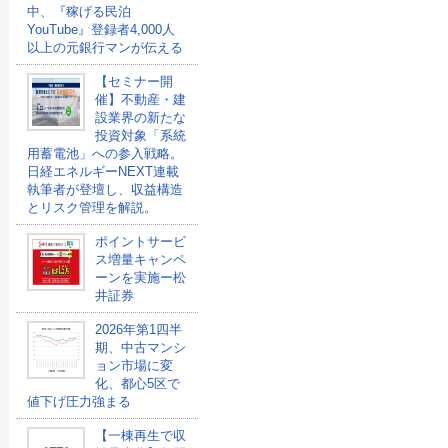
中、『稼げる民泊
YouTube』登録者4,000人
以上の元銀行マンが伝える
【セミナー開
催】不動産・建
設業界の新たな
投資対象「系統
用蓄電池」への参入戦略。
日経エネルギーNEXT連載
執筆者が登壇し、収益構造
とリスク管理を解説。
ポイントサービ
ス増量キャンペ
ーンを実施ー松
井証券
2026年第1四半
期、中古マンシ
ョン市場に変
化、都心5区で
値下げ圧力強まる
【一棟再生で収