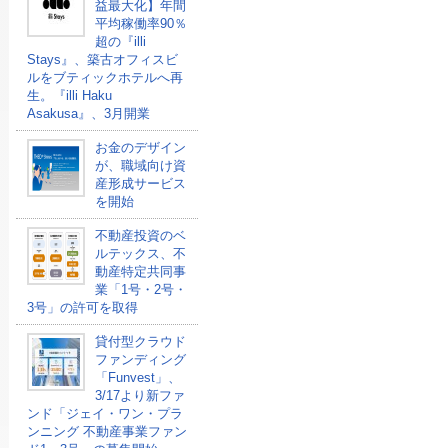
益最大化】年間
平均稼働率90％
超の『illi
Stays』、築古オフィスビ
ルをブティックホテルへ再
生。『illi Haku
Asakusa』、3月開業
お金のデザイン
が、職域向け資
産形成サービス
を開始
不動産投資のベ
ルテックス、不
動産特定共同事
業「1号・2号・
3号」の許可を取得
貸付型クラウド
ファンディング
「Funvest」、
3/17より新ファ
ンド「ジェイ・ワン・プラ
ンニング 不動産事業ファン