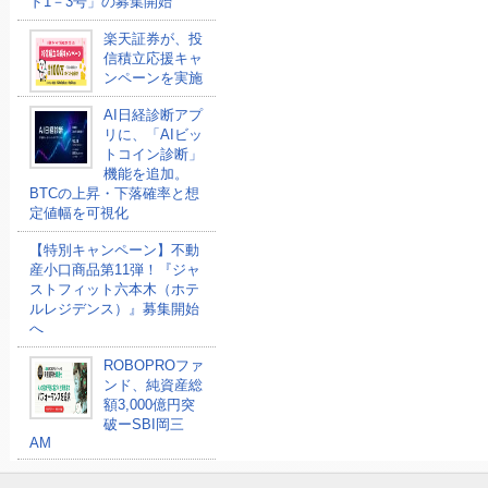
ド1－3号」の募集開始
楽天証券が、投
信積立応援キャ
ンペーンを実施
AI日経診断アプ
リに、「AIビッ
トコイン診断」
機能を追加。
BTCの上昇・下落確率と想
定値幅を可視化
【特別キャンペーン】不動
産小口商品第11弾！『ジャ
ストフィット六本木（ホテ
ルレジデンス）』募集開始
へ
ROBOPROファ
ンド、純資産総
額3,000億円突
破ーSBI岡三
AM