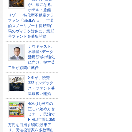
が、旅になる。
ホテル・旅館・
リゾート特化型不動産クラ
ファン「StellaVia」、世界
的スノーリゾート長野県白
馬のヴィラを対象に、第12
号ファンドを募集開始
ナウキャスト、
不動産×データ
活用領域の強化
に向け、榎本英
二氏が顧問に就任
SBIが、読売
333インデック
ス・ファンド募
集取扱い開始
4/20(月)民泊の
正しい始め方セ
ミナー。民泊で
FIRE!年間1,350
万円を目指す!節税効果ア
リ。民泊投資家を多数輩出