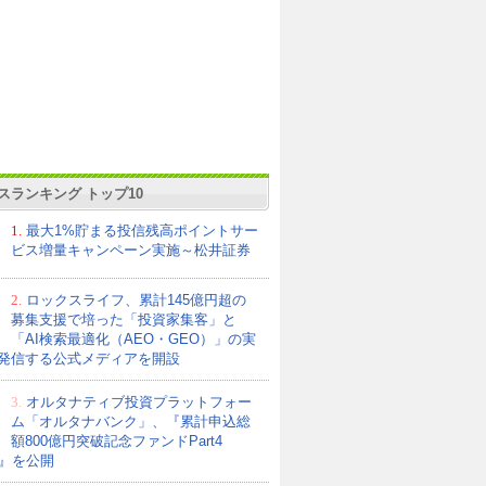
スランキング トップ10
1.
最大1%貯まる投信残高ポイントサー
ビス増量キャンペーン実施～松井証券
2.
ロックスライフ、累計145億円超の
募集支援で培った「投資家集客」と
「AI検索最適化（AEO・GEO）」の実
発信する公式メディアを開設
3.
オルタナティブ投資プラットフォー
ム「オルタナバンク」、『累計申込総
額800億円突破記念ファンドPart4
21』を公開