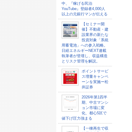
中、『稼げる民泊
YouTube』登録者4,000人
以上の元銀行マンが伝える
【セミナー開
催】不動産・建
設業界の新たな
投資対象「系統
用蓄電池」への参入戦略。
日経エネルギーNEXT連載
執筆者が登壇し、収益構造
とリスク管理を解説。
ポイントサービ
ス増量キャンペ
ーンを実施ー松
井証券
2026年第1四半
期、中古マンシ
ョン市場に変
化、都心5区で
値下げ圧力強まる
【一棟再生で収