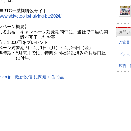
トする。
4年BTC半減期特設サイト～
/www.sbivc.co.jp/halving-btc2024/
ンペーン概要】
なるお客：キャンペーン対象期間中に、当社で口座の開
お問い
が完了したお客
ご意見
：1,000円をプレゼント
ペーン対象期間：4月1日（月）～4月26日（金）
供時期：5月末までに、特典を同社開設済みのお客口座
プレス
付与。
広告に
n.co.jp : 最新投信 に関連する商品