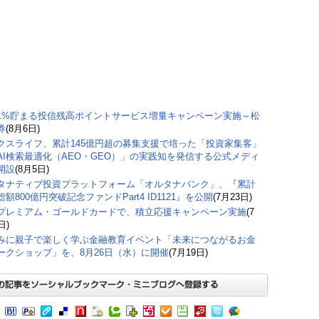
1%貯まる投信残高ポイントサービス増量キャンペーン実施～松
券
(8月6日)
クスライフ、累計145億円超の募集支援で培った「投資家集客」
AI検索最適化（AEO・GEO）」の実践知を発信する公式メディ
開設
(8月5日)
タナティブ投資プラットフォーム「オルタナバンク」、『累計
額800億円突破記念ファンドPart4 ID1121』を公開
(7月23日)
プレミアム・ゴールドカードで、積立応援キャンペーン実施
(7
日)
みに親子で楽しく学ぶ金融教育イベント「未来につながるお金
ークショップ」を、8月26日（水）に開催
(7月19日)