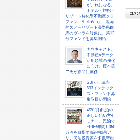
が、旅になる。
ホテル・旅館・
リゾート特化型不動産クラ
ファン「StellaVia」、世界
的スノーリゾート長野県白
馬のヴィラを対象に、第12
号ファンドを募集開始
ナウキャスト、
不動産×データ
活用領域の強化
に向け、榎本英
二氏が顧問に就任
SBIが、読売
333インデック
ス・ファンド募
集取扱い開始
4/20(月)民泊の
正しい始め方セ
ミナー。民泊で
FIRE!年間1,350
万円を目指す!節税効果ア
リ。民泊投資家を多数輩出