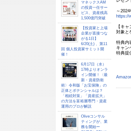
レゼン
マネックスAM
の投資一任サー
～202
ビス、資産残高
https:/
1,500億円突破
【キャ
【投資家と上場
対象と
企業が直接つな
設
がる1日】
特典内容
6/20(土) 、第11
キャン
回 個人投資家サミット開
特典提
催！
に
6月17日（水）
17時よりオンラ
イン開催！〈最
Amazo
新・資産防衛
術〉令和版「お宝保険」の
正体とポテンシャルは？
「相続対策」「資産拡大」
の方法を富裕層専門・資産
運用のプロが解説
Oliveコンサル
ティングが、業
務を開始ー