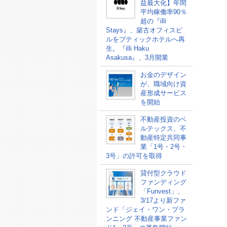
益最大化】年間
平均稼働率90％
超の『illi
Stays』、築古オフィスビ
ルをブティックホテルへ再
生。『illi Haku
Asakusa』、3月開業
お金のデザイン
が、職域向け資
産形成サービス
を開始
不動産投資のベ
ルテックス、不
動産特定共同事
業「1号・2号・
3号」の許可を取得
貸付型クラウド
ファンディング
「Funvest」、
3/17より新ファ
ンド「ジェイ・ワン・プラ
ンニング 不動産事業ファン