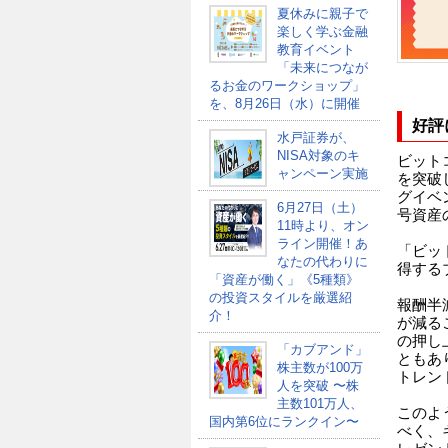
夏休みに親子で
楽しく学ぶ金融
教育イベント
「未来につなが
るお金のワークショップ」
を、8月26日（水）に開催
好評
水戸証券が、
NISA対象のキ
ビット
ャンペーン実施
を突破
グイベ
6月27日（土）
号資産
11時より、オン
ライン開催！あ
「ビッ
なたの代わりに
得する
「資産が働く」《5種類》
の投資スタイルを厳選紹
報酬半
介！
が減る
の押し
「カブアンド」
ともあ
株主数が100万
トレン
人を突破 〜株
主数101万人、
このよ
国内第6位にランクイン〜
べく、