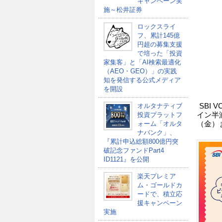
キャンペーン実
施～松井証券
ロックスライ
フ、累計145億
円超の募集支援
で培った「投資
家集客」と「AI検索最適化
（AEO・GEO）」の実践
知を発信する公式メディア
を開設
オルタナティブ
SBI
投資プラットフ
イン半
ォーム「オルタ
（金）
ナバンク」、
『累計申込総額800億円突
破記念ファンドPart4
ID1121』を公開
楽天プレミア
ム・ゴールドカ
ードで、積立応
援キャンペーン
実施