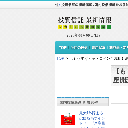
2026年08月09日(日)
TOP
>
【もうすぐビットコイン半減期】
【も
座開
国内投信最新 新着30件
最大1%貯まる
投信残高ポイン
トサービス増量