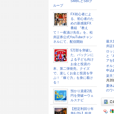
SMBCとSBIグ
ループ
FX初心者によ
る、初心者のた
めの新感覚FX
番組 『教え
て！一夜漬け先生』を、松
井証券公式YouTubeチャン
最大
ネルにて、配信開始
井証
5万部を突破し
ロッ
た、パックンに
と「
よる子ども向け
アを
お金と投資の
オル
本、第二弾発売。クイズ
申込総
で、楽しくお金と投資を学
楽天
ぶ！「稼ぐ力」を身に着け
月20
る！
夏休
のワ
預かり資産2兆
円を突破ーウェ
ルスナビ
【想定利回り年
率6.0%】投資