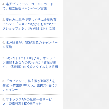
4.
楽天プレミアム・ゴールドカード
で、積立応援キャンペーン実施
5.
夏休みに親子で楽しく学ぶ金融教育
イベント「未来につながるお金のワー
クショップ」を、8月26日（水）に開
6.
水戸証券が、NISA対象のキャンペー
ン実施
7.
6月27日（土）11時より、オンライ
ン開催！あなたの代わりに「資産が働
く」《5種類》の投資スタイルを厳選紹
8.
「カブアンド」株主数が100万人を
突破 〜株主数101万人、国内第6位にラ
ンクイン〜
9.
マネックスAMの投資一任サービ
ス、資産残高1,500億円突破