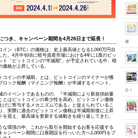
につき、キャンペーン期間を4月26日まで延長！
催
コイン（BTC）の価格は、史上最高値となる1,000万円台
した。4月中旬頃に暗号資産市場における4年に1度のビッ
ント「ビットコインの“半減期”」が予定されている中、暗
の価格が上昇している。
トコインの半減期」とは、ビットコインのマイナーが獲
ブロック報酬（マイニング報酬）が半減するイベント。
介！
減のイベントであるものの、『半減期により新規供給量
ことはビットコインの希少性を高め、ビットコイン価格
上げに寄与するメカニズムである』と捉えられているこ
り、実際に過去のビットコイン価格は半減期前後に上昇
ドを迎え、最高値を更新する値動きを繰り返してきた。
うな環境の中、これから取引を開始するお客を応援する
キャンペーン期間に口座開設を行っいた方へ1,000円をプ