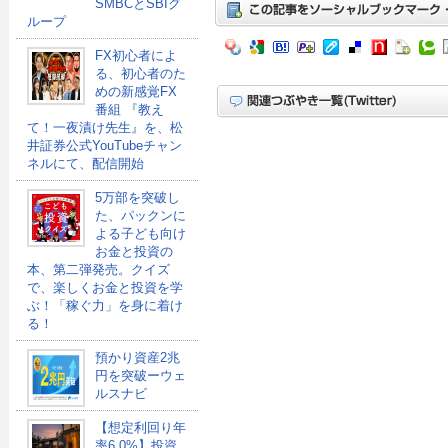
SMBCとSBIグ
ループ
FX初心者によ
る、初心者のた
めの新感覚FX
番組 『教え
て！一夜漬け先生』を、松
井証券公式YouTubeチャン
ネルにて、配信開始
5万部を突破し
た、パックンに
よる子ども向け
お金と投資の
本、第二弾発売。クイズ
で、楽しくお金と投資を学
ぶ！「稼ぐ力」を身に着け
る！
預かり資産2兆
円を突破ーウェ
ルスナビ
【想定利回り年
率6.0%】投資