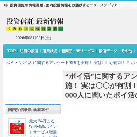
“ポイ活”に関するアンケート調
2026年08月08日(土)
TOP
>
“ポイ活”に関するアンケート調査を実施！ 実は〇〇が何割！？ ポ
“ポイ活”に関するア
施！ 実は〇〇が何割！
000人に聞いたポイ
国内投信最新 新着30件
最大1%貯まる
投信残高ポイン
トサービス増量