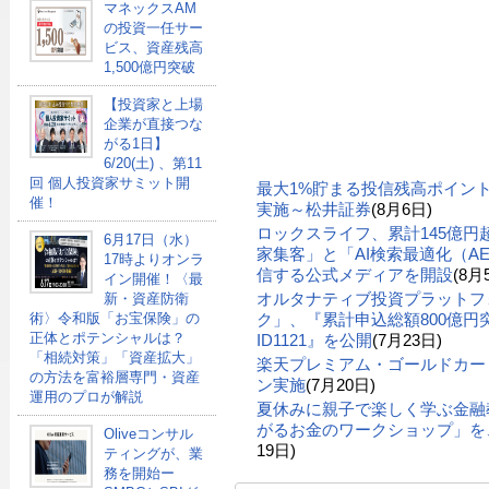
マネックスAM
の投資一任サー
ビス、資産残高
1,500億円突破
【投資家と上場
企業が直接つな
がる1日】
6/20(土) 、第11
回 個人投資家サミット開
最大1%貯まる投信残高ポイン
催！
実施～松井証券
(8月6日)
ロックスライフ、累計145億
6月17日（水）
家集客」と「AI検索最適化（A
17時よりオンラ
信する公式メディアを開設
(8月
イン開催！〈最
オルタナティブ投資プラットフ
新・資産防衛
術〉令和版「お宝保険」の
ク」、『累計申込総額800億円突
正体とポテンシャルは？
ID1121』を公開
(7月23日)
「相続対策」「資産拡大」
楽天プレミアム・ゴールドカー
の方法を富裕層専門・資産
ン実施
(7月20日)
運用のプロが解説
夏休みに親子で楽しく学ぶ金融
がるお金のワークショップ」を、
Oliveコンサル
19日)
ティングが、業
務を開始ー