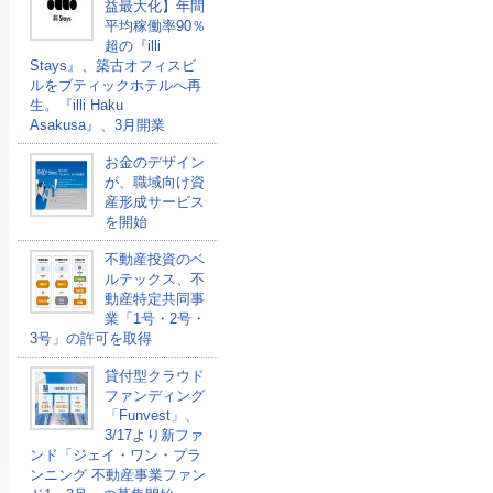
益最大化】年間
平均稼働率90％
超の『illi
Stays』、築古オフィスビ
ルをブティックホテルへ再
生。『illi Haku
Asakusa』、3月開業
お金のデザイン
が、職域向け資
産形成サービス
を開始
不動産投資のベ
ルテックス、不
動産特定共同事
業「1号・2号・
3号」の許可を取得
貸付型クラウド
ファンディング
「Funvest」、
3/17より新ファ
ンド「ジェイ・ワン・プラ
ンニング 不動産事業ファン