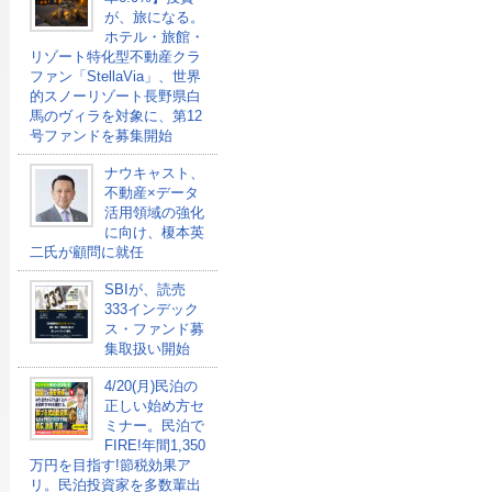
が、旅になる。
ホテル・旅館・
リゾート特化型不動産クラ
ファン「StellaVia」、世界
的スノーリゾート長野県白
馬のヴィラを対象に、第12
号ファンドを募集開始
ナウキャスト、
不動産×データ
活用領域の強化
に向け、榎本英
二氏が顧問に就任
SBIが、読売
333インデック
ス・ファンド募
集取扱い開始
4/20(月)民泊の
正しい始め方セ
ミナー。民泊で
FIRE!年間1,350
万円を目指す!節税効果ア
リ。民泊投資家を多数輩出