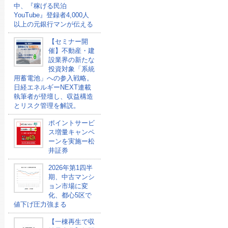
中、『稼げる民泊
YouTube』登録者4,000人
以上の元銀行マンが伝える
【セミナー開
催】不動産・建
設業界の新たな
投資対象「系統
用蓄電池」への参入戦略。
日経エネルギーNEXT連載
執筆者が登壇し、収益構造
とリスク管理を解説。
ポイントサービ
ス増量キャンペ
ーンを実施ー松
井証券
2026年第1四半
期、中古マンシ
ョン市場に変
化、都心5区で
値下げ圧力強まる
【一棟再生で収