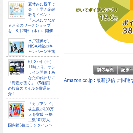
夏休みに親子で
楽しく学ぶ金融
教育イベント
「未来につなが
るお金のワークショップ」
を、8月26日（水）に開催
水戸証券が、
NISA対象のキ
ャンペーン実施
6月27日（土）
11時より、オン
ライン開催！あ
なたの代わりに
Amazon.co.jp : 最新投信 に
「資産が働く」《5種類》
の投資スタイルを厳選紹
介！
「カブアンド」
株主数が100万
人を突破 〜株
主数101万人、
国内第6位にランクイン〜