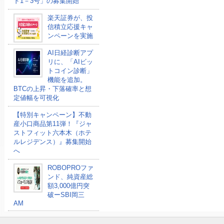
ド1－3号」の募集開始
楽天証券が、投
信積立応援キャ
ンペーンを実施
AI日経診断アプ
リに、「AIビッ
トコイン診断」
機能を追加。
BTCの上昇・下落確率と想
定値幅を可視化
【特別キャンペーン】不動
産小口商品第11弾！『ジャ
ストフィット六本木（ホテ
ルレジデンス）』募集開始
へ
ROBOPROファ
ンド、純資産総
額3,000億円突
破ーSBI岡三
AM