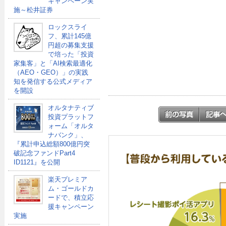
キャンペーン実
施～松井証券
ロックスライ
フ、累計145億
円超の募集支援
で培った「投資
家集客」と「AI検索最適化
（AEO・GEO）」の実践
知を発信する公式メディア
を開設
オルタナティブ
投資プラットフ
ォーム「オルタ
ナバンク」、
『累計申込総額800億円突
破記念ファンドPart4
ID1121』を公開
楽天プレミア
ム・ゴールドカ
ードで、積立応
援キャンペーン
実施