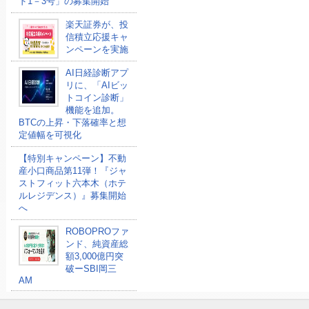
ド1－3号」の募集開始
楽天証券が、投
信積立応援キャ
ンペーンを実施
AI日経診断アプ
リに、「AIビッ
トコイン診断」
機能を追加。
BTCの上昇・下落確率と想
定値幅を可視化
【特別キャンペーン】不動
産小口商品第11弾！『ジャ
ストフィット六本木（ホテ
ルレジデンス）』募集開始
へ
ROBOPROファ
ンド、純資産総
額3,000億円突
破ーSBI岡三
AM