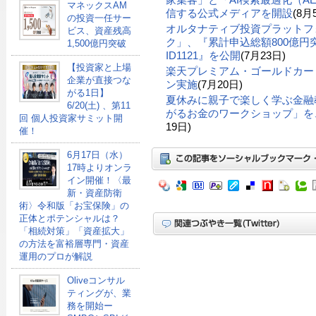
マネックスAM
信する公式メディアを開設
(8月
の投資一任サー
オルタナティブ投資プラットフ
ビス、資産残高
ク」、『累計申込総額800億円突
1,500億円突破
ID1121』を公開
(7月23日)
【投資家と上場
楽天プレミアム・ゴールドカー
企業が直接つな
ン実施
(7月20日)
がる1日】
夏休みに親子で楽しく学ぶ金融
6/20(土) 、第11
がるお金のワークショップ」を、
回 個人投資家サミット開
19日)
催！
6月17日（水）
17時よりオンラ
イン開催！〈最
新・資産防衛
術〉令和版「お宝保険」の
正体とポテンシャルは？
「相続対策」「資産拡大」
の方法を富裕層専門・資産
運用のプロが解説
Oliveコンサル
ティングが、業
務を開始ー