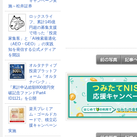
キャンペーン実
施～松井証券
ロックスライ
フ、累計145億
円超の募集支援
で培った「投資
家集客」と「AI検索最適化
（AEO・GEO）」の実践
知を発信する公式メディア
を開設
オルタナティブ
投資プラットフ
ォーム「オルタ
ナバンク」、
『累計申込総額800億円突
破記念ファンドPart4
ID1121』を公開
楽天プレミア
ム・ゴールドカ
ードで、積立応
援キャンペーン
実施