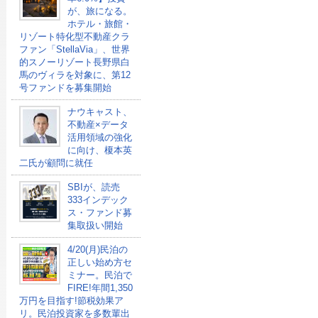
が、旅になる。
ホテル・旅館・
リゾート特化型不動産クラ
ファン「StellaVia」、世界
的スノーリゾート長野県白
馬のヴィラを対象に、第12
号ファンドを募集開始
ナウキャスト、
不動産×データ
活用領域の強化
に向け、榎本英
二氏が顧問に就任
SBIが、読売
333インデック
ス・ファンド募
集取扱い開始
4/20(月)民泊の
正しい始め方セ
ミナー。民泊で
FIRE!年間1,350
万円を目指す!節税効果ア
リ。民泊投資家を多数輩出