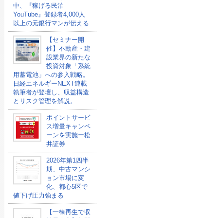
中、『稼げる民泊
YouTube』登録者4,000人
以上の元銀行マンが伝える
【セミナー開
催】不動産・建
設業界の新たな
投資対象「系統
用蓄電池」への参入戦略。
日経エネルギーNEXT連載
執筆者が登壇し、収益構造
とリスク管理を解説。
ポイントサービ
ス増量キャンペ
ーンを実施ー松
井証券
2026年第1四半
期、中古マンシ
ョン市場に変
化、都心5区で
値下げ圧力強まる
【一棟再生で収