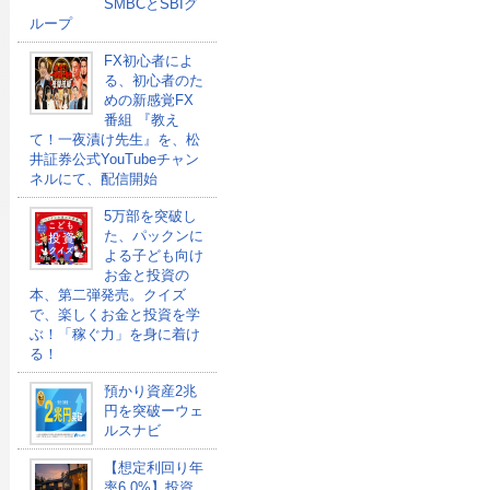
SMBCとSBIグ
ループ
FX初心者によ
る、初心者のた
めの新感覚FX
番組 『教え
て！一夜漬け先生』を、松
井証券公式YouTubeチャン
ネルにて、配信開始
5万部を突破し
た、パックンに
よる子ども向け
お金と投資の
本、第二弾発売。クイズ
で、楽しくお金と投資を学
ぶ！「稼ぐ力」を身に着け
る！
預かり資産2兆
円を突破ーウェ
ルスナビ
【想定利回り年
率6.0%】投資