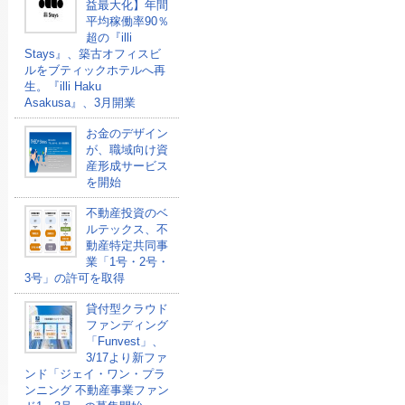
益最大化】年間
平均稼働率90％
超の『illi
Stays』、築古オフィスビ
ルをブティックホテルへ再
生。『illi Haku
Asakusa』、3月開業
お金のデザイン
が、職域向け資
産形成サービス
を開始
不動産投資のベ
ルテックス、不
動産特定共同事
業「1号・2号・
3号」の許可を取得
貸付型クラウド
ファンディング
「Funvest」、
3/17より新ファ
ンド「ジェイ・ワン・プラ
ンニング 不動産事業ファン