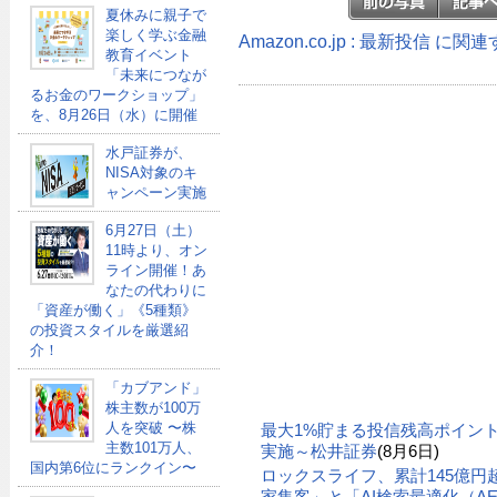
夏休みに親子で
楽しく学ぶ金融
Amazon.co.jp : 最新投信 に
教育イベント
「未来につなが
るお金のワークショップ」
を、8月26日（水）に開催
水戸証券が、
NISA対象のキ
ャンペーン実施
6月27日（土）
11時より、オン
ライン開催！あ
なたの代わりに
「資産が働く」《5種類》
の投資スタイルを厳選紹
介！
「カブアンド」
株主数が100万
人を突破 〜株
最大1%貯まる投信残高ポイン
主数101万人、
実施～松井証券
(8月6日)
国内第6位にランクイン〜
ロックスライフ、累計145億
家集客」と「AI検索最適化（A