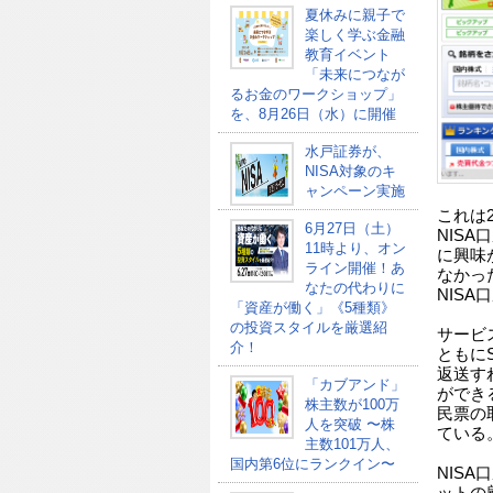
夏休みに親子で
楽しく学ぶ金融
教育イベント
「未来につなが
るお金のワークショップ」
を、8月26日（水）に開催
水戸証券が、
NISA対象のキ
ャンペーン実施
これは2
6月27日（土）
NIS
11時より、オン
に興味
ライン開催！あ
なかっ
なたの代わりに
NIS
「資産が働く」《5種類》
の投資スタイルを厳選紹
サービ
介！
ともに
返送す
「カブアンド」
ができ
株主数が100万
民票の
人を突破 〜株
ている
主数101万人、
国内第6位にランクイン〜
NIS