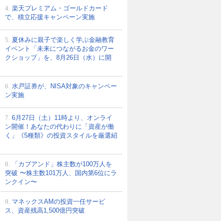
4.
楽天プレミアム・ゴールドカード
で、積立応援キャンペーン実施
5.
夏休みに親子で楽しく学ぶ金融教育
イベント「未来につながるお金のワー
クショップ」を、8月26日（水）に開
6.
水戸証券が、NISA対象のキャンペー
ン実施
7.
6月27日（土）11時より、オンライ
ン開催！あなたの代わりに「資産が働
く」《5種類》の投資スタイルを厳選紹
8.
「カブアンド」株主数が100万人を
突破 〜株主数101万人、国内第6位にラ
ンクイン〜
9.
マネックスAMの投資一任サービ
ス、資産残高1,500億円突破