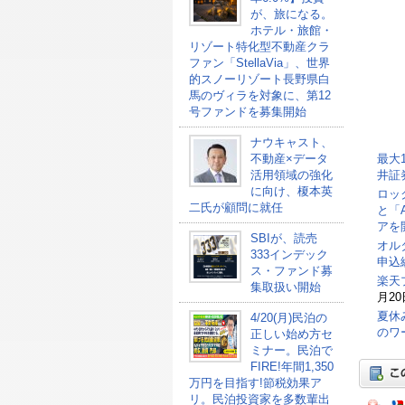
が、旅になる。
ホテル・旅館・
リゾート特化型不動産クラ
ファン「StellaVia」、世界
的スノーリゾート長野県白
馬のヴィラを対象に、第12
号ファンドを募集開始
ナウキャスト、
不動産×データ
最大
活用領域の強化
井証
に向け、榎本英
ロッ
二氏が顧問に就任
と「
アを
SBIが、読売
オル
333インデック
申込総
ス・ファンド募
楽天
集取扱い開始
月20
夏休
4/20(月)民泊の
のワ
正しい始め方セ
ミナー。民泊で
FIRE!年間1,350
万円を目指す!節税効果ア
リ。民泊投資家を多数輩出