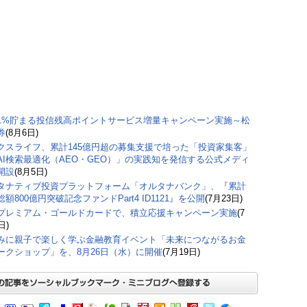
1%貯まる投信残高ポイントサービス増量キャンペーン実施～松
券
(8月6日)
クスライフ、累計145億円超の募集支援で培った「投資家集客」
AI検索最適化（AEO・GEO）」の実践知を発信する公式メディ
開設
(8月5日)
タナティブ投資プラットフォーム「オルタナバンク」、『累計
額800億円突破記念ファンドPart4 ID1121』を公開
(7月23日)
プレミアム・ゴールドカードで、積立応援キャンペーン実施
(7
日)
みに親子で楽しく学ぶ金融教育イベント「未来につながるお金
ークショップ」を、8月26日（水）に開催
(7月19日)