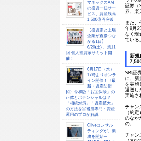
ットの
マネックスAM
証券（
の投資一任サー
券、楽
ビス、資産残高
1,500億円突破
また、
年8月
【投資家と上場
なく現
企業が直接つな
ている
がる1日】
6/20(土) 、第11
回 個人投資家サミット開
新規
催！
7,
6月17日（水）
SBI
17時よりオンラ
に、新
イン開催！〈最
を実施
新・資産防衛
返送した
術〉令和版「お宝保険」の
実施さ
正体とポテンシャルは？
「相続対策」「資産拡大」
チャン
の方法を富裕層専門・資産
（約定
運用のプロが解説
のなか
の。
Oliveコンサル
ティングが、業
チャン
務を開始ー
（20