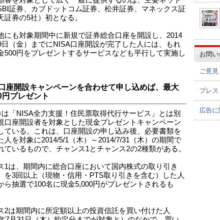
顧客を対象として広く一般に提供するのは、主要ネット
SBI証券、カブドットコム証券、松井証券、マネックス証
天証券の5社）初となる。
他にも対象期間中に新規で証券総合口座を開設し、2014
29日（金）までにNISA口座開設が完了した人には、もれ
金500円をプレゼントするサービスなども平行して実施し
お問い
。
ご意見
口座開設キャンペーンを合わせて申し込めば、最大
プレス
500円プレゼント
広告に
証券は「NISA全力支援！住民票取得代行サービス」とは別
規口座開設者を対象とした現金プレゼントキャンペーン
している。これは、口座開設の申し込み後、必要書類を
人を対象に2014/5/1（木）～2014/7/31（木）の期間で
れているもので、チャンス1とチャンス2の2種類がある。
ス1は、期間内に総合口座において国内株式の取り引き
）を3回以上（現物・信用・PTS取り引きを含む）した人
から抽選で100名に現金5,000円がプレゼントされるも
ス2は期間内に所定額以上の投資信託を買い付けた人
14年7月31日（木）約定分までが対象と）のなかで、買い