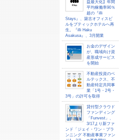
益最大化】年間
平均稼働率90％
超の『illi
Stays』、築古オフィスビ
ルをブティックホテルへ再
生。『illi Haku
Asakusa』、3月開業
お金のデザイン
が、職域向け資
産形成サービス
を開始
不動産投資のベ
ルテックス、不
動産特定共同事
業「1号・2号・
3号」の許可を取得
貸付型クラウド
ファンディング
「Funvest」、
3/17より新ファ
ンド「ジェイ・ワン・プラ
ンニング 不動産事業ファン