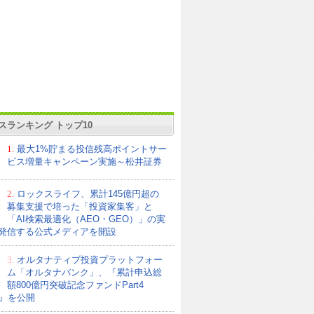
スランキング トップ10
1.
最大1%貯まる投信残高ポイントサー
ビス増量キャンペーン実施～松井証券
2.
ロックスライフ、累計145億円超の
募集支援で培った「投資家集客」と
「AI検索最適化（AEO・GEO）」の実
発信する公式メディアを開設
3.
オルタナティブ投資プラットフォー
ム「オルタナバンク」、『累計申込総
額800億円突破記念ファンドPart4
21』を公開