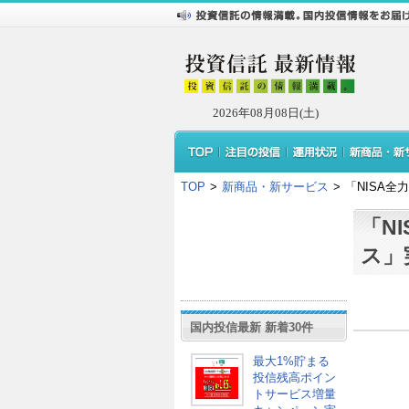
2026年08月08日(土)
TOP
>
新商品・新サービス
>
「NISA
「N
ス」
国内投信最新 新着30件
最大1%貯まる
投信残高ポイン
トサービス増量