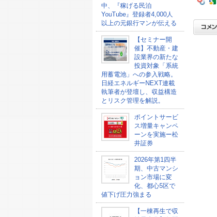
中、『稼げる民泊
YouTube』登録者4,000人
以上の元銀行マンが伝える
【セミナー開
催】不動産・建
設業界の新たな
投資対象「系統
用蓄電池」への参入戦略。
日経エネルギーNEXT連載
執筆者が登壇し、収益構造
とリスク管理を解説。
ポイントサービ
ス増量キャンペ
ーンを実施ー松
井証券
2026年第1四半
期、中古マンシ
ョン市場に変
化、都心5区で
値下げ圧力強まる
【一棟再生で収