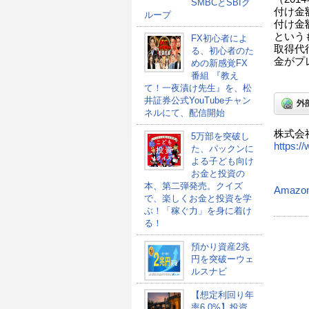
SMBCとSBIグ
付け金
ループ
付け金
という
FX初心者によ
取得代
る、初心者のた
金がプ
めの新感覚FX
番組 『教え
て！一夜漬け先生』を、松
井証券公式YouTubeチャン
ネルにて、配信開始
株式会
5万部を突破し
https:/
た、パックンに
よる子ども向け
お金と投資の
本、第二弾発売。クイズ
Amazo
で、楽しくお金と投資を学
ぶ！「稼ぐ力」を身に着け
る！
預かり資産2兆
円を突破ーウェ
ルスナビ
【想定利回り年
率6.0%】投資