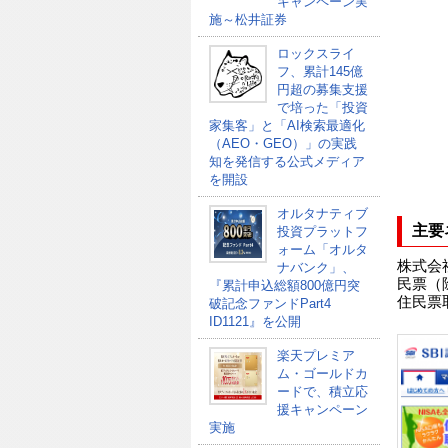
キャンペーン実
施～松井証券
ロックスライ
フ、累計145億
円超の募集支援
で培った「投資
家集客」と「AI検索最適化
（AEO・GEO）」の実践
知を発信する公式メディア
を開設
オルタナティブ
主要
投資プラットフ
ォーム「オルタ
株式会
ナバンク」、
民票（
『累計申込総額800億円突
住民票
破記念ファンドPart4
ID1121』を公開
楽天プレミア
ム・ゴールドカ
ードで、積立応
援キャンペーン
実施