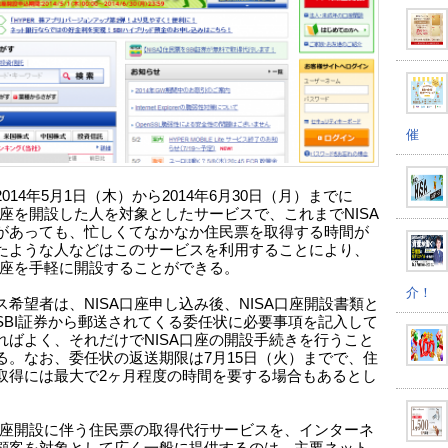
催
014年5月1日（木）から2014年6月30日（月）までに
A口座を開設した人を対象としたサービスで、これまでNISA
があっても、忙しくてなかなか住民票を取得する時間が
たような人などはこのサービスを利用することにより、
A口座を手軽に開設することができる。
介！
ス希望者は、NISA口座申し込み後、NISA口座開設書類と
SBI証券から郵送されてくる委任状に必要事項を記入して
ればよく、それだけでNISA口座の開設手続きを行うこと
る。なお、委任状の返送期限は7月15日（火）までで、住
取得には最大で2ヶ月程度の時間を要する場合もあるとし
。
A口座開設に伴う住民票の取得代行サービスを、インターネ