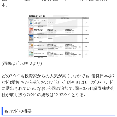
本｡
(画像はﾌﾟﾚｽﾘﾘｰｽより)
どのﾌｧﾝﾄﾞも投資家からの人気が高く､なかでも｢優良日本株ﾌ
ｧﾝﾄﾞ(愛称:ちから株)｣および｢ｸﾙｰｽﾞｺﾝﾄﾛｰﾙ｣はﾓｰﾆﾝｸﾞｽﾀｰｱﾜｰﾄﾞ
に選出されている｡なお､今回の追加で､岡三ｵﾝﾗｲﾝ証券株式会
社が取り扱うﾌｧﾝﾄﾞの総数は129ﾌｧﾝﾄﾞとなる｡
各ﾌｧﾝﾄﾞの概要