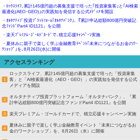
・ﾛｯｸｽﾗｲﾌ､累計145億円超の募集支援で培った｢投資家集客｣と｢AI検索
最適化(AEO･GEO)｣の実践知を発信する公式ﾒﾃﾞｨｱを開設
・ｵﾙﾀﾅﾃｨﾌﾞ投資ﾌﾟﾗｯﾄﾌｫｰﾑ｢ｵﾙﾀﾅﾊﾞﾝｸ｣､『累計申込総額800億円突破記
念ﾌｧﾝﾄﾞPart4 ID1121』を公開
・楽天ﾌﾟﾚﾐｱﾑ･ｺﾞｰﾙﾄﾞｶｰﾄﾞで､積立応援ｷｬﾝﾍﾟｰﾝ実施
・夏休みに親子で楽しく学ぶ金融教育ｲﾍﾞﾝﾄ｢未来につながるお金のﾜｰ
ｸｼｮｯﾌﾟ｣を､8月26日(水)に開催
アクセスランキング
ロックスライフ、累計145億円超の募集支援で培った「投資家集
客」と「AI検索最適化（AEO・GEO）」の実践知を発信する公式
1
メディアを開設
オルタナティブ投資プラットフォーム「オルタナバンク」、『累
2
計申込総額800億円突破記念ファンドPart4 ID1121』を公開
楽天プレミアム・ゴールドカードで、積立応援キャンペーン実施
3
夏休みに親子で楽しく学ぶ金融教育イベント「未来につながるお
4
金のワークショップ」を、8月26日（水）に開催