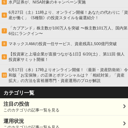
水戸証券が、NISA対象のキャンペーン実施
5
6月27日（土）11時より、オンライン開催！あなたの代わりに「資
6
産が働く」《5種類》の投資スタイルを厳選紹介！
「カブアンド」株主数が100万人を突破 〜株主数101万人、国内第
7
6位にランクイン〜
マネックスAMの投資一任サービス、資産残高1,500億円突破
8
【投資家と上場企業が直接つながる1日】6/20(土) 、第11回 個人
9
投資家サミット開催！
6月17日（水）17時よりオンライン開催！〈最新・資産防衛術〉令
和版「お宝保険」の正体とポテンシャルは？「相続対策」「資産
10
拡大」の方法を富裕層専門・資産運用のプロが解説
カテゴリ一覧
注目の投信
このカテゴリの記事一覧を見る
運用状況
このカテゴリの記事一覧を見る