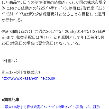
した商品で､日々の基準価額の値動きが､わが国の株式市場全
体における値動きの｢225ﾌﾞﾙ型ｵｰﾌﾟﾝ3｣は概ね2倍程度､｢225
ﾍﾞｱ型ｵｰﾌﾟﾝ3｣は概ね2倍程度反対となることを目指して運用
が行われる｡
信託期間は両ﾌｧﾝﾄﾞ共通の2017年5月26日(2014年5月27日設
定)まで､収益分配日は両ﾌｧﾝﾄﾞとも原則として年1回毎年5月
26日(休業日の場合は翌営業日)となっている｡
外部ﾘﾝｸ
岡三ｵﾝﾗｲﾝ証券株式会社
http://www.okasan-online.co.jp/
■関連記事
・最大1%貯まる投信残高ﾎﾟｲﾝﾄｻｰﾋﾞｽ増量ｷｬﾝﾍﾟｰﾝ実施～松井証券