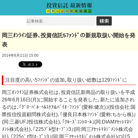
岡三ｵﾝﾗｲﾝ証券､投資信託5ﾌｧﾝﾄﾞの新規取扱い開始を発
表
2014年6月11日 15:00
注目度の高い5ﾌｧﾝﾄﾞの追加｡取り扱い総数は129ﾌｧﾝﾄﾞに
岡三ｵﾝﾗｲﾝ証券株式会社は､投資信託新商品の取り扱いを平成
26年6月16日(月)に開始することを発表した｡新たに追加され
るのは､｢ｸﾞﾛｰﾊﾞﾙ･ﾍﾙｽｹｱ&ﾊﾞｲｵ･ﾌｧﾝﾄﾞ(愛称:健次)｣(投信会社:国
際投信投資顧問株式会社)､｢優良日本株ﾌｧﾝﾄﾞ(愛称:ちから株)｣
(同:三菱UFJ投信株式会社)､｢ｸﾙｰｽﾞｺﾝﾄﾛｰﾙ｣(同:DIAMｱｾｯﾄﾏﾈｼﾞ
ﾒﾝﾄ株式会社)､｢225ﾌﾞﾙ型ｵｰﾌﾟﾝ3｣(同:岡三ｱｾｯﾄﾏﾈｼﾞﾒﾝﾄ株式会
社)､｢225ﾍﾞｱ型ｵｰﾌﾟﾝ3｣(同:岡三ｱｾｯﾄﾏﾈｼﾞﾒﾝﾄ株式会社)の計5