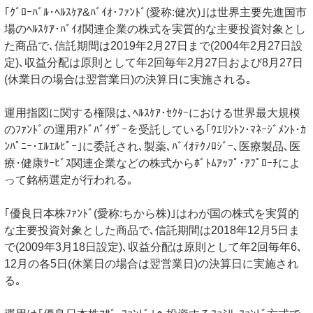
｢ｸﾞﾛｰﾊﾞﾙ･ﾍﾙｽｹｱ&ﾊﾞｲｵ･ﾌｧﾝﾄﾞ(愛称:健次)｣は世界主要先進国市
場のﾍﾙｽｹｱ･ﾊﾞｲｵ関連企業の株式を実質的な主要投資対象とし
た商品で､信託期間は2019年2月27日まで(2004年2月27日設
定)､収益分配は原則として年2回毎年2月27日および8月27日
(休業日の場合は翌営業日)の決算日に実施される｡
運用指図に関する権限は､ﾍﾙｽｹｱ･ｾｸﾀｰにおける世界最大規模
のﾌｧﾝﾄﾞの運用ｱﾄﾞﾊﾞｲｻﾞｰを受託している｢ｳｴﾘﾝﾄﾝ･ﾏﾈｰｼﾞﾒﾝﾄ･ｶ
ﾝﾊﾟﾆｰ･ｴﾙｴﾙﾋﾟｰ｣に委託され､製薬､ﾊﾞｲｵﾃｸﾉﾛｼﾞｰ､医療製品､医
療･健康ｻｰﾋﾞｽ関連企業などの株式からﾎﾞﾄﾑｱｯﾌﾟ･ｱﾌﾟﾛｰﾁによ
って銘柄選定が行われる｡
｢優良日本株ﾌｧﾝﾄﾞ(愛称:ちから株)｣はわが国の株式を実質的
な主要投資対象とした商品で､信託期間は2018年12月5日ま
で(2009年3月18日設定)､収益分配は原則として年2回毎年6､
12月の各5日(休業日の場合は翌営業日)の決算日に実施され
る｡