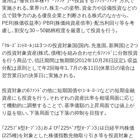
運用は｢優良日本株ﾏｻﾞｰﾌｧﾝﾄﾞ｣へ投資するﾌｧﾐﾘｰﾌｧﾝﾄﾞ方式で
実施される｡業界ｼｪｱ､株主への姿勢､資金力や設備投資などの
点で競争力のある優良企業と判断される株式のなかから､
PER(株価収益率)･PBR(株価純資産倍率)･配当利回り等を考
慮し､割安な30～50銘柄程度を厳選して投資を行う｡
｢ｸﾙｰｽﾞｺﾝﾄﾛｰﾙ｣は3つの投資対象国(国内､先進国､新興国)と2つ
の投資対象資産(株式､債権)を組み合わせた6ﾌｧﾝﾄﾞに分散投資
を行う商品で､信託期間は無期限(2012年10月26日設定)､収益
分配は原則として年2回毎年1､7月の各11日(休業日の場合は
翌営業日)の決算日に実施される｡
投資対象の6ﾌｧﾝﾄﾞの他に短期国債やｺｰﾙ･ﾛｰﾝなどの短期金融
資産にも投資を行う｡それぞれの資産比率を相場局面に応じ
て機動的に調整することで､基準価額の上昇局面では値上が
り益を狙い､下落局面では下落の抑制を目指す｡
｢225ﾌﾞﾙ型ｵｰﾌﾟﾝ3｣および｢225ﾍﾞｱ型ｵｰﾌﾟﾝ3｣は日経平均株価
(225種)を対象とした株価指数先物取り引き等を投資対象と