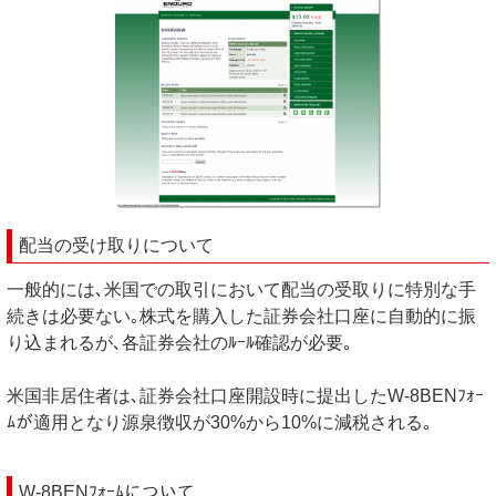
配当の受け取りについて
一般的には､米国での取引において配当の受取りに特別な手
続きは必要ない｡株式を購入した証券会社口座に自動的に振
り込まれるが､各証券会社のﾙｰﾙ確認が必要｡
米国非居住者は､証券会社口座開設時に提出したW-8BENﾌｫｰ
ﾑが適用となり源泉徴収が30%から10%に減税される｡
W-8BENﾌｫｰﾑについて