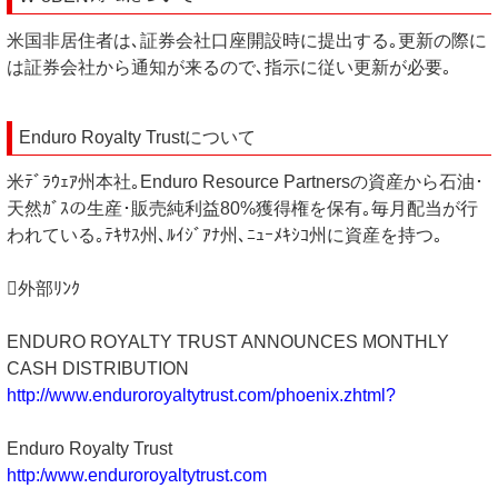
米国非居住者は､証券会社口座開設時に提出する｡更新の際に
は証券会社から通知が来るので､指示に従い更新が必要｡
Enduro Royalty Trustについて
米ﾃﾞﾗｳｪｱ州本社｡Enduro Resource Partnersの資産から石油･
天然ｶﾞｽの生産･販売純利益80%獲得権を保有｡毎月配当が行
われている｡ﾃｷｻｽ州､ﾙｲｼﾞｱﾅ州､ﾆｭｰﾒｷｼｺ州に資産を持つ｡
外部ﾘﾝｸ
ENDURO ROYALTY TRUST ANNOUNCES MONTHLY
CASH DISTRIBUTION
http://www.enduroroyaltytrust.com/phoenix.zhtml?
Enduro Royalty Trust
http:/www.enduroroyaltytrust.com