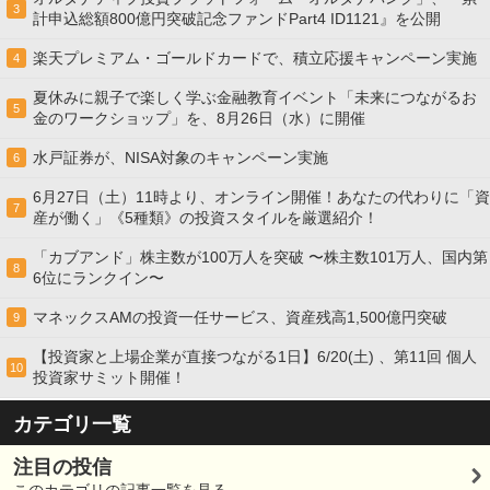
3
計申込総額800億円突破記念ファンドPart4 ID1121』を公開
楽天プレミアム・ゴールドカードで、積立応援キャンペーン実施
4
夏休みに親子で楽しく学ぶ金融教育イベント「未来につながるお
5
金のワークショップ」を、8月26日（水）に開催
水戸証券が、NISA対象のキャンペーン実施
6
6月27日（土）11時より、オンライン開催！あなたの代わりに「資
7
産が働く」《5種類》の投資スタイルを厳選紹介！
「カブアンド」株主数が100万人を突破 〜株主数101万人、国内第
8
6位にランクイン〜
マネックスAMの投資一任サービス、資産残高1,500億円突破
9
【投資家と上場企業が直接つながる1日】6/20(土) 、第11回 個人
10
投資家サミット開催！
カテゴリ一覧
注目の投信
このカテゴリの記事一覧を見る