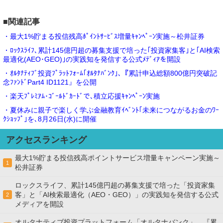
■関連記事
・最大1%貯まる投信残高ﾎﾟｲﾝﾄｻｰﾋﾞｽ増量ｷｬﾝﾍﾟｰﾝ実施～松井証券
・ﾛｯｸｽﾗｲﾌ､累計145億円超の募集支援で培った｢投資家集客｣と｢AI検索
最適化(AEO･GEO)｣の実践知を発信する公式ﾒﾃﾞｨｱを開設
・ｵﾙﾀﾅﾃｨﾌﾞ投資ﾌﾟﾗｯﾄﾌｫｰﾑ｢ｵﾙﾀﾅﾊﾞﾝｸ｣､『累計申込総額800億円突破記
念ﾌｧﾝﾄﾞPart4 ID1121』を公開
・楽天ﾌﾟﾚﾐｱﾑ･ｺﾞｰﾙﾄﾞｶｰﾄﾞで､積立応援ｷｬﾝﾍﾟｰﾝ実施
・夏休みに親子で楽しく学ぶ金融教育ｲﾍﾞﾝﾄ｢未来につながるお金のﾜｰ
ｸｼｮｯﾌﾟ｣を､8月26日(水)に開催
アクセスランキング
最大1%貯まる投信残高ポイントサービス増量キャンペーン実施～
1
松井証券
ロックスライフ、累計145億円超の募集支援で培った「投資家集
客」と「AI検索最適化（AEO・GEO）」の実践知を発信する公式
2
メディアを開設
オルタナティブ投資プラットフォーム「オルタナバンク」、『累