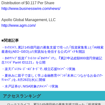
Distribution of $0.117 Per Share
http://www.businesswire.com/news/
Apollo Global Management, LLC
http://www.agm.com/
■関連記事
・ﾛｯｸｽﾗｲﾌ､累計145億円超の募集支援で培った｢投資家集客｣と｢AI検索
最適化(AEO･GEO)｣の実践知を発信する公式ﾒﾃﾞｨｱを開設
・ｵﾙﾀﾅﾃｨﾌﾞ投資ﾌﾟﾗｯﾄﾌｫｰﾑ｢ｵﾙﾀﾅﾊﾞﾝｸ｣､『累計申込総額800億円突破記
念ﾌｧﾝﾄﾞPart4 ID1121』を公開
・楽天ﾌﾟﾚﾐｱﾑ･ｺﾞｰﾙﾄﾞｶｰﾄﾞで､積立応援ｷｬﾝﾍﾟｰﾝ実施
・夏休みに親子で楽しく学ぶ金融教育ｲﾍﾞﾝﾄ｢未来につながるお金のﾜｰ
ｸｼｮｯﾌﾟ｣を､8月26日(水)に開催
・水戸証券が､NISA対象のｷｬﾝﾍﾟｰﾝ実施
アクセスランキング
ロックスライフ、累計145億円超の募集支援で培った「投資家集