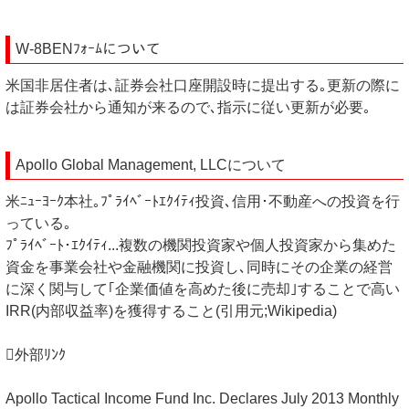
W-8BENﾌｫｰﾑについて
米国非居住者は､証券会社口座開設時に提出する｡更新の際に
は証券会社から通知が来るので､指示に従い更新が必要｡
Apollo Global Management, LLCについて
米ﾆｭｰﾖｰｸ本社｡ﾌﾟﾗｲﾍﾞｰﾄｴｸｲﾃｨ投資､信用･不動産への投資を行
っている｡
ﾌﾟﾗｲﾍﾞｰﾄ･ｴｸｲﾃｨ...複数の機関投資家や個人投資家から集めた
資金を事業会社や金融機関に投資し､同時にその企業の経営
に深く関与して｢企業価値を高めた後に売却｣することで高い
IRR(内部収益率)を獲得すること(引用元;Wikipedia)
外部ﾘﾝｸ
Apollo Tactical Income Fund Inc. Declares July 2013 Monthly