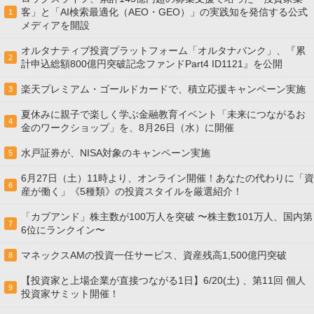
客」と「AI検索最適化（AEO・GEO）」の実践知を発信する公式
1
メディアを開設
オルタナティブ投資プラットフォーム「オルタナバンク」、『累
2
計申込総額800億円突破記念ファンドPart4 ID1121』を公開
楽天プレミアム・ゴールドカードで、積立応援キャンペーン実施
3
夏休みに親子で楽しく学ぶ金融教育イベント「未来につながるお
4
金のワークショップ」を、8月26日（水）に開催
水戸証券が、NISA対象のキャンペーン実施
5
6月27日（土）11時より、オンライン開催！あなたの代わりに「資
6
産が働く」《5種類》の投資スタイルを厳選紹介！
「カブアンド」株主数が100万人を突破 〜株主数101万人、国内第
7
6位にランクイン〜
マネックスAMの投資一任サービス、資産残高1,500億円突破
8
【投資家と上場企業が直接つながる1日】6/20(土) 、第11回 個人
9
投資家サミット開催！