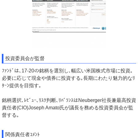
投資委員会が監督
ﾌｧﾝﾄﾞは､17-20の銘柄を選別し､幅広い米国株式市場に投資｡
必要に応じて現金や債券に投資する｡長期にわたり魅力的なﾘ
ﾀｰﾝ提供を目指す｡
銘柄選択､ﾚﾋﾞｭｰ､ﾘｽｸ判断､ﾘﾊﾞﾗﾝｽはNeuberger社長兼最高投資
責任者(CIO)Joseph Amato氏が議長を務める投資委員会が監
督する｡
関係責任者ｺﾒﾝﾄ