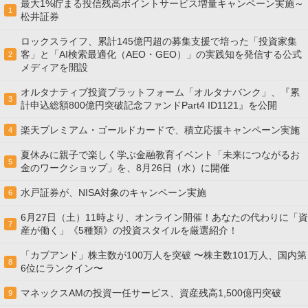
最大1%貯まる投信残高ポイントサービス増量キャンペーン実施～
1
松井証券
ロックスライフ、累計145億円超の募集支援で培った「投資家集
客」と「AI検索最適化（AEO・GEO）」の実践知を発信する公式
2
メディアを開設
オルタナティブ投資プラットフォーム「オルタナバンク」、『累
3
計申込総額800億円突破記念ファンドPart4 ID1121』を公開
楽天プレミアム・ゴールドカードで、積立応援キャンペーン実施
4
夏休みに親子で楽しく学ぶ金融教育イベント「未来につながるお
5
金のワークショップ」を、8月26日（水）に開催
水戸証券が、NISA対象のキャンペーン実施
6
6月27日（土）11時より、オンライン開催！あなたの代わりに「資
7
産が働く」《5種類》の投資スタイルを厳選紹介！
「カブアンド」株主数が100万人を突破 〜株主数101万人、国内第
8
6位にランクイン〜
マネックスAMの投資一任サービス、資産残高1,500億円突破
9