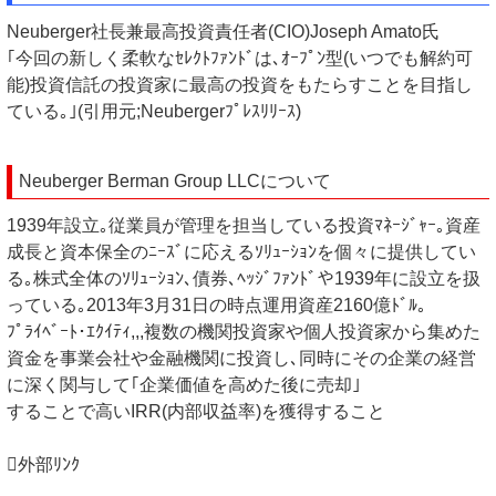
Neuberger社長兼最高投資責任者(CIO)Joseph Amato氏
｢今回の新しく柔軟なｾﾚｸﾄﾌｧﾝﾄﾞは､ｵｰﾌﾟﾝ型(いつでも解約可
能)投資信託の投資家に最高の投資をもたらすことを目指し
ている｡｣(引用元;Neubergerﾌﾟﾚｽﾘﾘｰｽ)
Neuberger Berman Group LLCについて
1939年設立｡従業員が管理を担当している投資ﾏﾈｰｼﾞｬｰ｡資産
成長と資本保全のﾆｰｽﾞに応えるｿﾘｭｰｼｮﾝを個々に提供してい
る｡株式全体のｿﾘｭｰｼｮﾝ､債券､ﾍｯｼﾞﾌｧﾝﾄﾞや1939年に設立を扱
っている｡2013年3月31日の時点運用資産2160億ﾄﾞﾙ｡
ﾌﾟﾗｲﾍﾞｰﾄ･ｴｸｲﾃｨ,,,複数の機関投資家や個人投資家から集めた
資金を事業会社や金融機関に投資し､同時にその企業の経営
に深く関与して｢企業価値を高めた後に売却｣
することで高いIRR(内部収益率)を獲得すること
外部ﾘﾝｸ