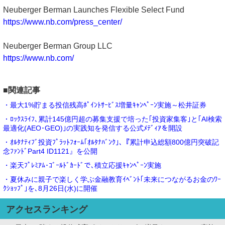
Neuberger Berman Launches Flexible Select Fund
https://www.nb.com/press_center/
Neuberger Berman Group LLC
https://www.nb.com/
■関連記事
・最大1%貯まる投信残高ﾎﾟｲﾝﾄｻｰﾋﾞｽ増量ｷｬﾝﾍﾟｰﾝ実施～松井証券
・ﾛｯｸｽﾗｲﾌ､累計145億円超の募集支援で培った｢投資家集客｣と｢AI検索
最適化(AEO･GEO)｣の実践知を発信する公式ﾒﾃﾞｨｱを開設
・ｵﾙﾀﾅﾃｨﾌﾞ投資ﾌﾟﾗｯﾄﾌｫｰﾑ｢ｵﾙﾀﾅﾊﾞﾝｸ｣､『累計申込総額800億円突破記
念ﾌｧﾝﾄﾞPart4 ID1121』を公開
・楽天ﾌﾟﾚﾐｱﾑ･ｺﾞｰﾙﾄﾞｶｰﾄﾞで､積立応援ｷｬﾝﾍﾟｰﾝ実施
・夏休みに親子で楽しく学ぶ金融教育ｲﾍﾞﾝﾄ｢未来につながるお金のﾜｰ
ｸｼｮｯﾌﾟ｣を､8月26日(水)に開催
アクセスランキング