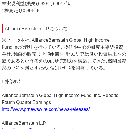
未実現利益(損失);6828万6301ﾄﾞﾙ
1株あたり0.80ﾄﾞﾙ
AllianceBernstein L.Pについて
米ﾆｭｰﾖｰｸ本社｡AllianceBernstein Global High Income
Fund.Incの管理を行っている｡ｸﾗｲｱﾝﾄ中心の研究主導型投資
会社｡独自の販売･ｻｰﾋﾞｽ組織を持つ｡研究は良い投資結果への
鍵であるという考えの元､研究能力を構築してきた｡機関投資
家のﾆｰｽﾞを満たすため､個別ｻｰﾋﾞｽを開発している｡
外部ﾘﾝｸ
AllianceBernstein Global High Income Fund, Inc. Reports
Fourth Quarter Earnings
http://www.prnewswire.com/news-releases/
AllianceBernstein L.P