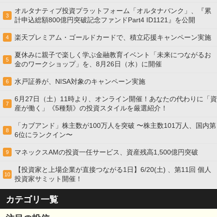
オルタナティブ投資プラットフォーム「オルタナバンク」、『累
3
計申込総額800億円突破記念ファンドPart4 ID1121』を公開
楽天プレミアム・ゴールドカードで、積立応援キャンペーン実施
4
夏休みに親子で楽しく学ぶ金融教育イベント「未来につながるお
5
金のワークショップ」を、8月26日（水）に開催
水戸証券が、NISA対象のキャンペーン実施
6
6月27日（土）11時より、オンライン開催！あなたの代わりに「資
7
産が働く」《5種類》の投資スタイルを厳選紹介！
「カブアンド」株主数が100万人を突破 〜株主数101万人、国内第
8
6位にランクイン〜
マネックスAMの投資一任サービス、資産残高1,500億円突破
9
【投資家と上場企業が直接つながる1日】6/20(土) 、第11回 個人
10
投資家サミット開催！
カテゴリ一覧