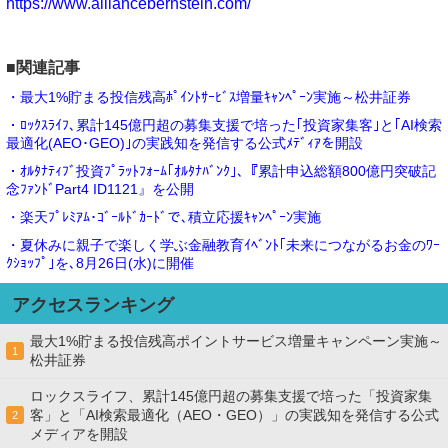
https://www.alliancebernstein.com/
■関連記事
・最大1%貯まる投信残高ﾎﾟｲﾝﾄｻｰﾋﾞｽ増量ｷｬﾝﾍﾟｰﾝ実施～松井証券
・ﾛｯｸｽﾗｲﾌ､累計145億円超の募集支援で培った｢投資家集客｣と｢AI検索
最適化(AEO･GEO)｣の実践知を発信する公式ﾒﾃﾞｨｱを開設
・ｵﾙﾀﾅﾃｨﾌﾞ投資ﾌﾟﾗｯﾄﾌｫｰﾑ｢ｵﾙﾀﾅﾊﾞﾝｸ｣､『累計申込総額800億円突破記
念ﾌｧﾝﾄﾞPart4 ID1121』を公開
・楽天ﾌﾟﾚﾐｱﾑ･ｺﾞｰﾙﾄﾞｶｰﾄﾞで､積立応援ｷｬﾝﾍﾟｰﾝ実施
・夏休みに親子で楽しく学ぶ金融教育ｲﾍﾞﾝﾄ｢未来につながるお金のﾜｰ
ｸｼｮｯﾌﾟ｣を､8月26日(水)に開催
アクセスランキング
最大1%貯まる投信残高ポイントサービス増量キャンペーン実施～
1
松井証券
ロックスライフ、累計145億円超の募集支援で培った「投資家集
客」と「AI検索最適化（AEO・GEO）」の実践知を発信する公式
2
メディアを開設