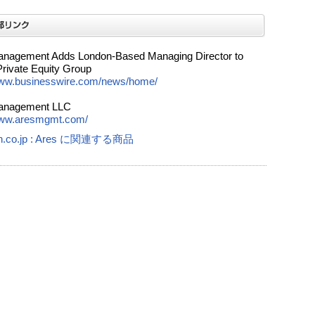
nagement Adds London-Based Managing Director to
Private Equity Group
www.businesswire.com/news/home/
anagement LLC
www.aresmgmt.com/
n.co.jp : Ares に関連する商品