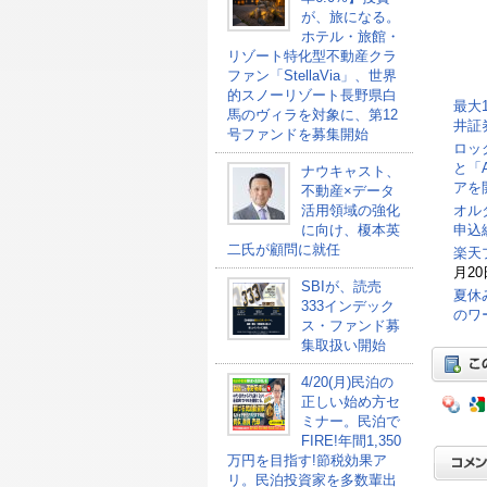
が、旅になる。
ホテル・旅館・
リゾート特化型不動産クラ
ファン「StellaVia」、世界
的スノーリゾート長野県白
最大
馬のヴィラを対象に、第12
井証
号ファンドを募集開始
ロッ
と「
ナウキャスト、
アを
不動産×データ
オル
活用領域の強化
申込総
に向け、榎本英
二氏が顧問に就任
楽天
月20
SBIが、読売
夏休
333インデック
のワ
ス・ファンド募
集取扱い開始
4/20(月)民泊の
正しい始め方セ
ミナー。民泊で
FIRE!年間1,350
万円を目指す!節税効果ア
リ。民泊投資家を多数輩出