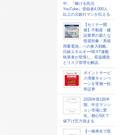
中、『稼げる民泊
YouTube』登録者4,000人
以上の元銀行マンが伝える
【セミナー開
催】不動産・建
設業界の新たな
投資対象「系統
用蓄電池」への参入戦略。
日経エネルギーNEXT連載
執筆者が登壇し、収益構造
とリスク管理を解説。
ポイントサービ
ス増量キャンペ
ーンを実施ー松
井証券
2026年第1四半
期、中古マンシ
ョン市場に変
化、都心5区で
値下げ圧力強まる
【一棟再生で収