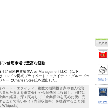
アクセ
ドン信用市場で豊富な経験
5月24日米投資顧問Ares Management LLC （以下、
s）はロンドン拠点プライベート・エクイティ・グループの
践知を
ャーにCharles Steel氏を選出した。
イベート・エクイティ...複数の機関投資家や個人投資
ら集めた資金を事業会社や金融機関に投資し、同時に
企業の経営に深く関与して「企業価値を高めた後に売
することで高いIRR（内部収益率）を獲得すること(引
ID11
ikipedia)