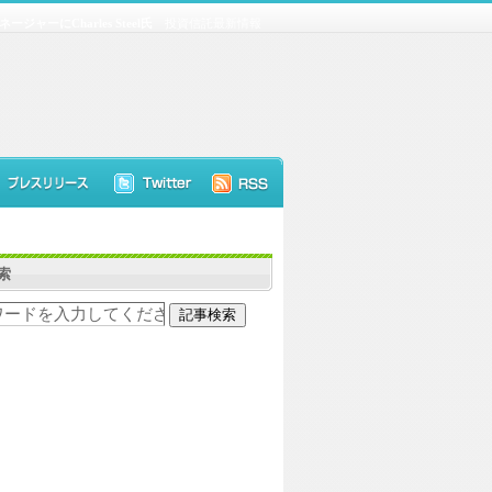
ーにCharles Steel氏
投資信託最新情報
索