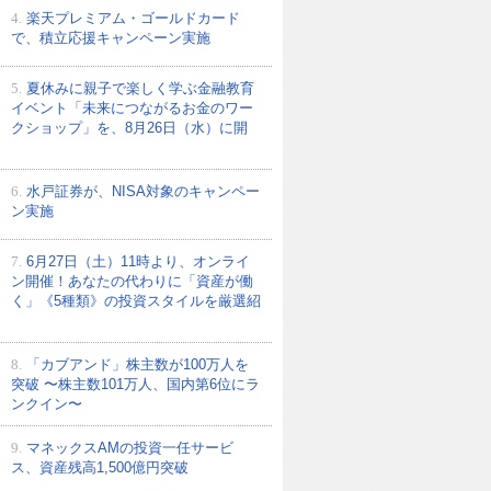
4.
楽天プレミアム・ゴールドカード
で、積立応援キャンペーン実施
5.
夏休みに親子で楽しく学ぶ金融教育
イベント「未来につながるお金のワー
クショップ」を、8月26日（水）に開
6.
水戸証券が、NISA対象のキャンペー
ン実施
7.
6月27日（土）11時より、オンライ
ン開催！あなたの代わりに「資産が働
く」《5種類》の投資スタイルを厳選紹
8.
「カブアンド」株主数が100万人を
突破 〜株主数101万人、国内第6位にラ
ンクイン〜
9.
マネックスAMの投資一任サービ
ス、資産残高1,500億円突破