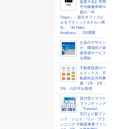
益最大化】年間
平均稼働率90％
超の『illi
Stays』、築古オフィスビ
ルをブティックホテルへ再
生。『illi Haku
Asakusa』、3月開業
お金のデザイン
が、職域向け資
産形成サービス
を開始
不動産投資のベ
ルテックス、不
動産特定共同事
業「1号・2号・
3号」の許可を取得
貸付型クラウド
ファンディング
「Funvest」、
3/17より新ファ
ンド「ジェイ・ワン・プラ
ンニング 不動産事業ファン