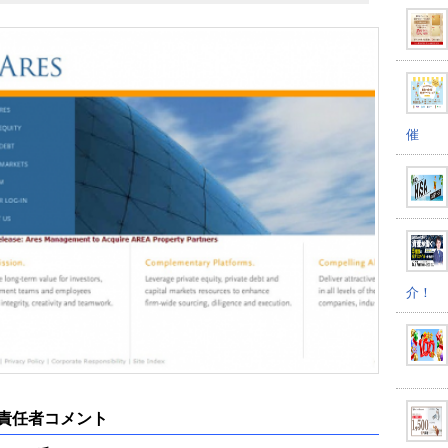
催
介！
責任者コメント