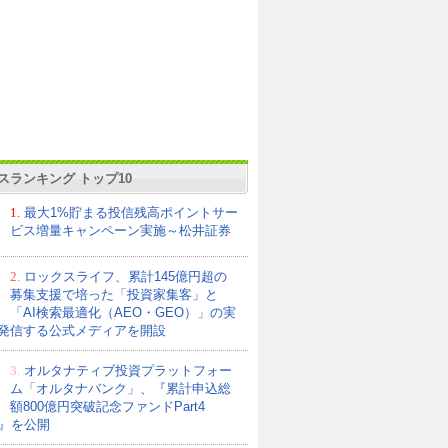
スランキング トップ10
1.
最大1%貯まる投信残高ポイントサー
ビス増量キャンペーン実施～松井証券
2.
ロックスライフ、累計145億円超の
募集支援で培った「投資家集客」と
「AI検索最適化（AEO・GEO）」の実
発信する公式メディアを開設
3.
オルタナティブ投資プラットフォー
ム「オルタナバンク」、『累計申込総
額800億円突破記念ファンドPart4
21』を公開