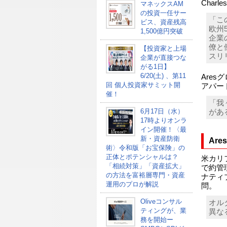
Charles
マネックスAM
の投資一任サー
「こ
ビス、資産残高
欧州
1,500億円突破
企業
僚と
【投資家と上場
スリ
企業が直接つな
がる1日】
6/20(土) 、第11
Are
回 個人投資家サミット開
アパートナ
催！
「我
6月17日（水）
があ
17時よりオンラ
イン開催！〈最
新・資産防衛
Are
術〉令和版「お宝保険」の
正体とポテンシャルは？
米カリ
「相続対策」「資産拡大」
で約管
の方法を富裕層専門・資産
ナティ
運用のプロが解説
問。
Oliveコンサル
オル
ティングが、業
異な
務を開始ー