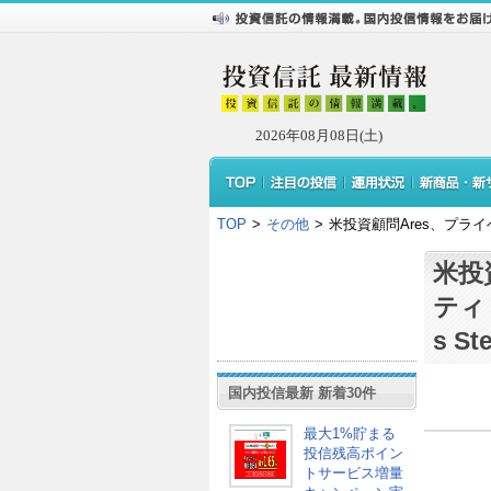
2026年08月08日(土)
TOP
>
その他
>
米投資顧問Ares、プライ
米投
ティ
s St
国内投信最新 新着30件
最大1%貯まる
投信残高ポイン
トサービス増量