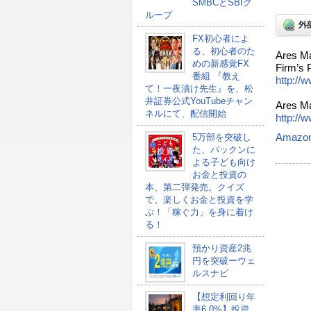
SMBCとSBIグ
ループ
FX初心者によ
る、初心者のた
Ares Ma
めの新感覚FX
Firm’s 
番組 『教え
http://
て！一夜漬け先生』を、松
井証券公式YouTubeチャン
Ares M
ネルにて、配信開始
http://
Amazo
5万部を突破し
た、パックンに
よる子ども向け
お金と投資の
本、第二弾発売。クイズ
で、楽しくお金と投資を学
ぶ！「稼ぐ力」を身に着け
る！
預かり資産2兆
円を突破ーウェ
ルスナビ
【想定利回り年
率6.0%】投資