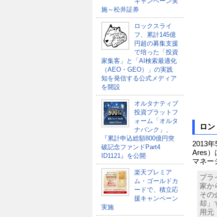
キャンペーン実
施～松井証券
ロックスライ
フ、累計145億
円超の募集支援
で培った「投資
家集客」と「AI検索最適化
（AEO・GEO）」の実践
知を発信する公式メディア
を開設
オルタナティブ
投資プラットフ
ォーム「オルタ
ロン
ナバンク」、
『累計申込総額800億円突
2013年
破記念ファンドPart4
Are
ID1121』を公開
マネージ
楽天プレミア
プラ
ム・ゴールドカ
家か
ードで、積立応
その
援キャンペーン
却」
実施
用元；W