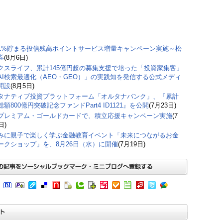
1%貯まる投信残高ポイントサービス増量キャンペーン実施～松
券
(8月6日)
クスライフ、累計145億円超の募集支援で培った「投資家集客」
AI検索最適化（AEO・GEO）」の実践知を発信する公式メディ
開設
(8月5日)
タナティブ投資プラットフォーム「オルタナバンク」、『累計
額800億円突破記念ファンドPart4 ID1121』を公開
(7月23日)
プレミアム・ゴールドカードで、積立応援キャンペーン実施
(7
日)
みに親子で楽しく学ぶ金融教育イベント「未来につながるお金
ークショップ」を、8月26日（水）に開催
(7月19日)