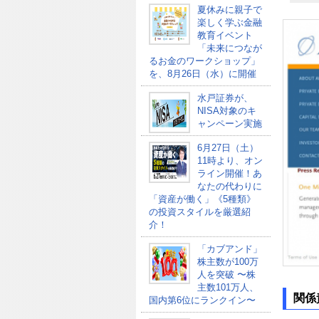
夏休みに親子で
楽しく学ぶ金融
教育イベント
「未来につなが
るお金のワークショップ」
を、8月26日（水）に開催
水戸証券が、
NISA対象のキ
ャンペーン実施
6月27日（土）
11時より、オン
ライン開催！あ
なたの代わりに
「資産が働く」《5種類》
の投資スタイルを厳選紹
介！
「カブアンド」
株主数が100万
人を突破 〜株
主数101万人、
関係
国内第6位にランクイン〜