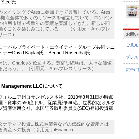
 Steel氏
のタイミングでAresに参加できて興奮している。Ares
5拠点全体で多くのリソースを確立していて、ロンドン
の信用市場で複数年の実績を実証してきた。新しい同
働くことを楽しみにしている。」（引用元；Aresプレ
リース）
お問い
ご意見
sグローバルプライベート・エクイティ・グループ共同シニ
ーDavid Kaplan氏 Bennett Rosenthal氏
プレス
々は、Charlesを歓迎する。豊富な経験は、大きな価値
るだろう。」（引用元；Aresプレスリリース）
広告に
s Management LLCについて
フォルニア州ロサンゼルス本社。2013年3月31日の時点
理下資本の590億ドル。従業員約560名。世界的なオルタ
ブ資産運用会社。米国証券取引委員会(SEC)登録投資顧
タナティブ投資...株式や債券などの伝統的な資産とは
る資産への投資（引用元；iFinance）